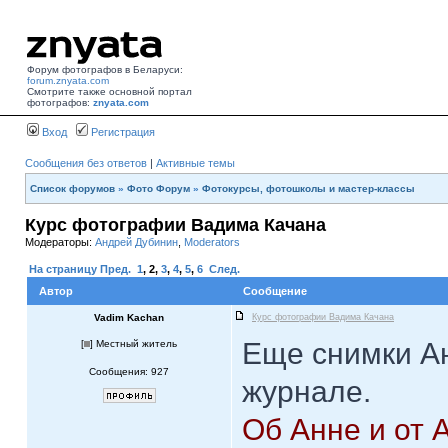
Форум фотографов в Беларуси:
forum.znyata.com
Смотрите также основной портал
фотографов:
znyata.com
Вход
Регистрация
Сообщения без ответов
|
Активные темы
Список форумов
»
Фото Форум
»
Фотокурсы, фотошколы и мастер-классы
Курс фотографии Вадима Качана
Модераторы:
Андрей Дубинин
,
Moderators
На страницу
Пред.
1
,
2
,
3
,
4
,
5
,
6
След.
Автор
Сообщение
Vadim Kachan
Курс фотографии Вадима Качана
Еще снимки А
[
] Местный житель
Сообщения: 927
журнале.
Об Анне и от