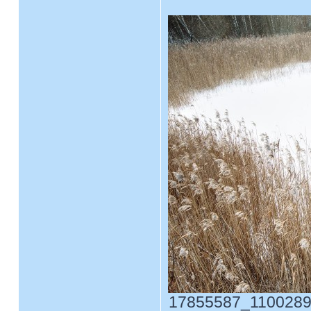
17855587_1100289