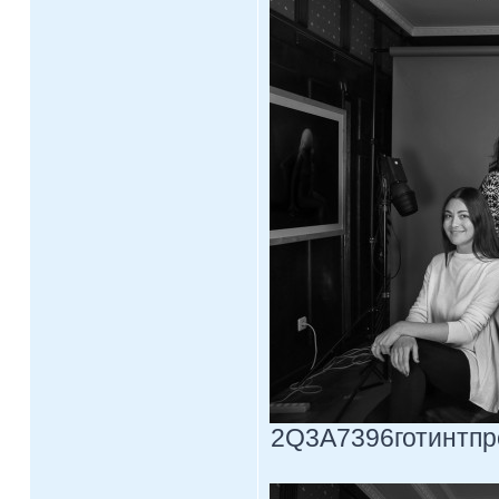
2Q3A7396готинтпрос