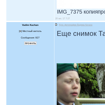
IMG_7375 копияпрос
20 окт, 17 7:27
Vadim Kachan
Курс фотографии Вадима Качана
Еще снимок Т
[
] Местный житель
Сообщения: 927