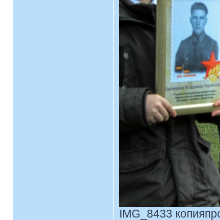
IMG_8433 копияпрос