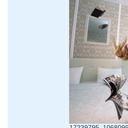
17239795_1068099