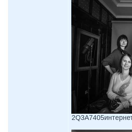
2Q3A7405интернетпр