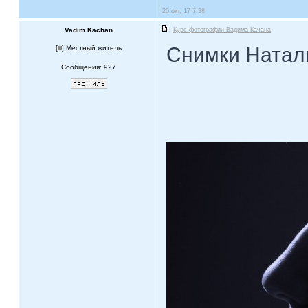
20 окт, 17 7:38
Vadim Kachan
Курс фотографии Вадима Качана
Снимки Натал
[
] Местный житель
Сообщения: 927