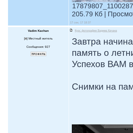
17879807_1100287
205.79 Кб | Просмо
17 сен, 17 18:37
Vadim Kachan
Курс фотографии Вадима Качана
Завтра начина
[
] Местный житель
Сообщения: 927
память о летн
Успехов ВАМ в
Снимки на пам