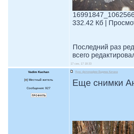
16991847_1062566
332.42 Кб | Просмо
Последний раз ре
всего редактировал
17 сен, 17 18:33
Vadim Kachan
Курс фотографии Вадима Качана
Еще снимки А
[
] Местный житель
Сообщения: 927