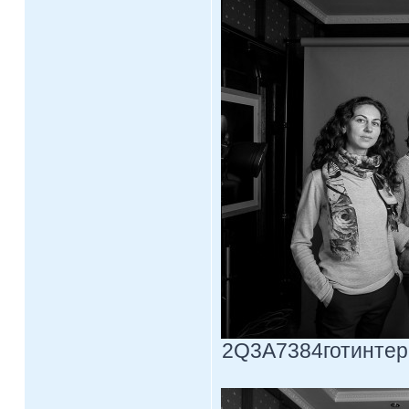
2Q3A7384готинтерпр