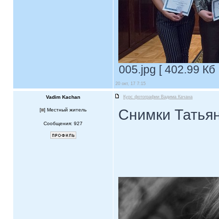
005.jpg [ 402.99 Кб
20 окт, 17 7:15
Vadim Kachan
Курс фотографии Вадима Качана
Снимки Татья
[
] Местный житель
Сообщения: 927