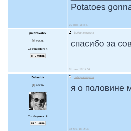
Potatoes gonna
01 фев, 18 8:47
polozovaMV
Выбор аппарата
спасибо за со
[
] гость
Сообщения: 4
01 фев, 18 19:59
Delasida
Выбор аппарата
я о половине 
[
] гость
Сообщения: 9
18 дек, 18 15:32