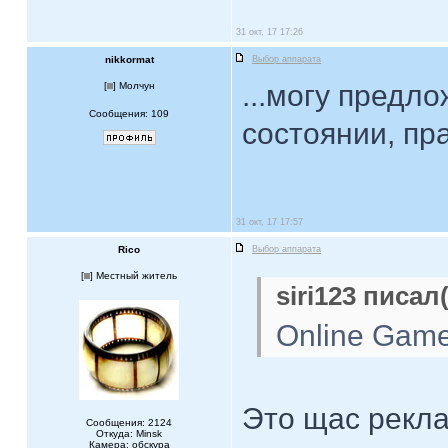
31 окт, 17 17:26
nikkormat
Выбор аппарата
...могу предл
[
] Молчун
Сообщения: 109
состоянии, пра
31 окт, 17 17:57
Rico
Выбор аппарата
[
] Местный житель
siri123 писал(
Online Gam
Это щас рекла
Сообщения: 2124
Откуда: Minsk
Камера: обскура