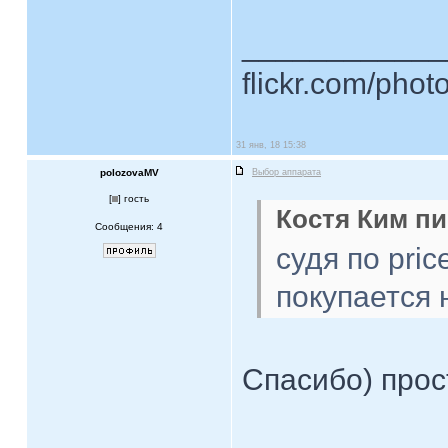
____________
flickr.com/phot
31 янв, 18 15:38
polozovaMV
Выбор аппарата
[
] гость
Костя Ким пи
Сообщения: 4
судя по pric
покупается 
Спасибо) прос