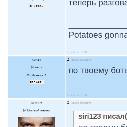
теперь разго
____________
Potatoes gonna
01 ноя, 17 15:08
siri123
Выбор аппарата
по твоему бо
[
] гость
Сообщения: 3
01 ноя, 17 15:38
PITTER
Выбор аппарата
[
] Местный житель
siri123 писал(