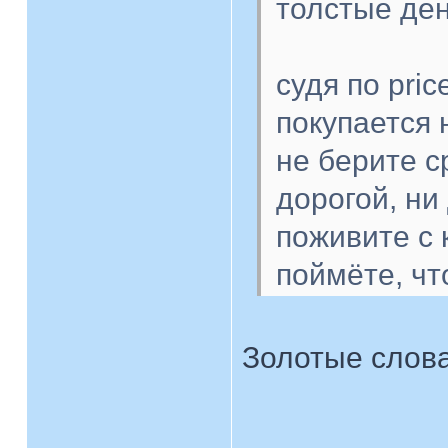
толстые де
судя по pric
покупается 
не берите с
дорогой, ни
поживите с 
поймёте, чт
Золотые слова
____________