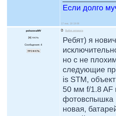
Если долго му
17 янв, 18 19:06
polozovaMV
Выбор аппарата
Ребят) я нови
[
] гость
Сообщения: 4
исключительн
но с не плохи
следующие пр
is STM, объе
50 мм f/1.8 AF
фотовспышка М
новая, батаре