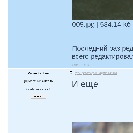
009.jpg [ 584.14 Кб
Последний раз ре
всего редактировал
10 апр, 18 8:17
Vadim Kachan
Курс фотографии Вадима Качана
И еще
[
] Местный житель
Сообщения: 927