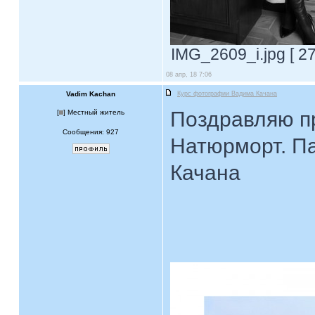
IMG_2609_i.jpg [ 2
08 апр, 18 7:06
Vadim Kachan
Курс фотографии Вадима Качана
Поздравляю пр
[
] Местный житель
Сообщения: 927
Натюрморт. П
Качана