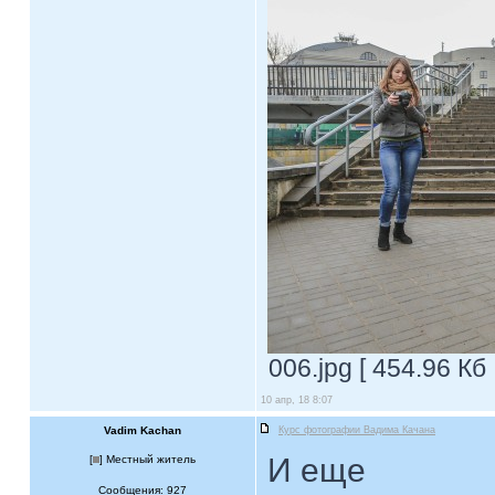
006.jpg [ 454.96 Кб
10 апр, 18 8:07
Vadim Kachan
Курс фотографии Вадима Качана
И еще
[
] Местный житель
Сообщения: 927