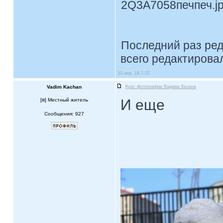
2Q3A7058печпеч.jpg
Последний раз ре
всего редактировал
10 апр, 18 7:57
Vadim Kachan
Курс фотографии Вадима Качана
И еще
[
] Местный житель
Сообщения: 927