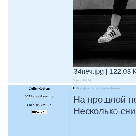
34печ.jpg [ 122.03 
09 апр, 18 8:54
Vadim Kachan
Курс фотографии Вадима Качана
На прошлой не
[
] Местный житель
Сообщения: 927
Несколько сни