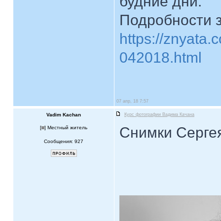
будние дни.
Подробности з
https://znyata.
042018.html
07 апр, 18 7:57
Vadim Kachan
Курс фотографии Вадима Качана
Снимки Серге
[
] Местный житель
Сообщения: 927