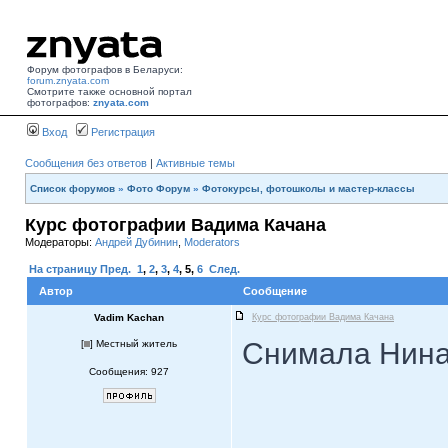
Форум фотографов в Беларуси:
forum.znyata.com
Смотрите также основной портал
фотографов:
znyata.com
Вход
Регистрация
Сообщения без ответов
|
Активные темы
Список форумов
»
Фото Форум
»
Фотокурсы, фотошколы и мастер-классы
Курс фотографии Вадима Качана
Модераторы:
Андрей Дубинин
,
Moderators
На страницу
Пред.
1
,
2
,
3
,
4
,
5
,
6
След.
Автор
Сообщение
Vadim Kachan
Курс фотографии Вадима Качана
Снимала Нина
[
] Местный житель
Сообщения: 927