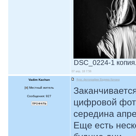
DSC_0224-1 копия.j
07 апр, 18 7:56
Vadim Kachan
Курс фотографии Вадима Качана
Заканчивается
[
] Местный житель
Сообщения: 927
цифровой фот
середина апре
Еще есть неск