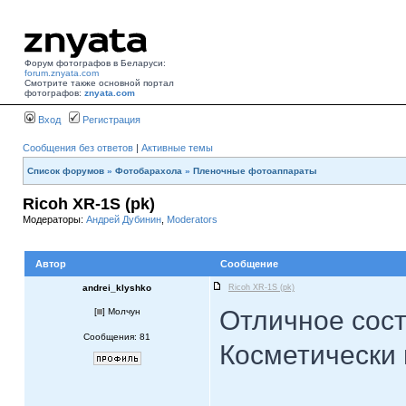
Форум фотографов в Беларуси:
forum.znyata.com
Смотрите также основной портал
фотографов:
znyata.com
Вход
Регистрация
Сообщения без ответов
|
Активные темы
Список форумов
»
Фотобарахола
»
Пленочные фотоаппараты
Ricoh XR-1S (pk)
Модераторы:
Андрей Дубинин
,
Moderators
Автор
Сообщение
andrei_klyshko
Ricoh XR-1S (pk)
Отличное сост
[
] Молчун
Сообщения: 81
Косметически 