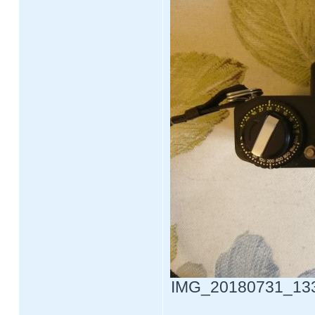
IMG_20180731_13341