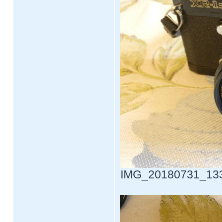
IMG_20180731_13340