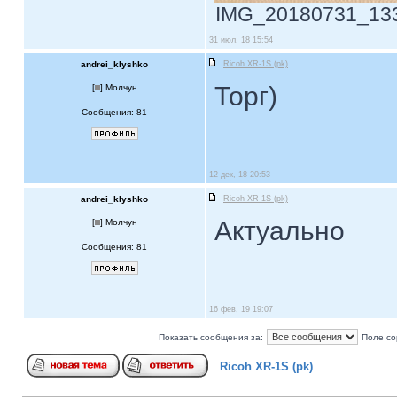
IMG_20180731_13342
31 июл, 18 15:54
andrei_klyshko
Ricoh XR-1S (pk)
Торг)
[
] Молчун
Сообщения: 81
12 дек, 18 20:53
andrei_klyshko
Ricoh XR-1S (pk)
Актуально
[
] Молчун
Сообщения: 81
16 фев, 19 19:07
Показать сообщения за:
Поле со
Ricoh XR-1S (pk)