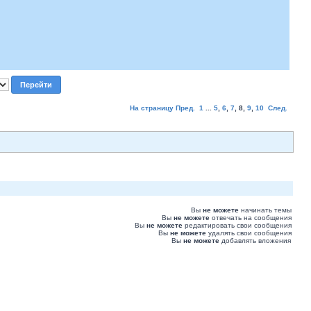
На страницу
Пред.
1
...
5
,
6
,
7
,
8
,
9
,
10
След.
Вы
не можете
начинать темы
Вы
не можете
отвечать на сообщения
Вы
не можете
редактировать свои сообщения
Вы
не можете
удалять свои сообщения
Вы
не можете
добавлять вложения