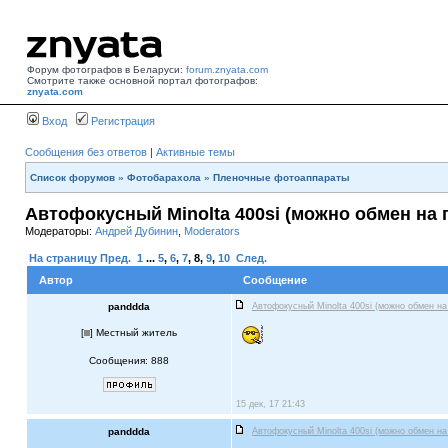
Форум фотографов в Беларуси:
forum.znyata.com
Смотрите также основной портал фотографов:
znyata.com
Вход
Регистрация
Сообщения без ответов
|
Активные темы
Список форумов
»
Фотобарахола
»
Пленочные фотоаппараты
Автофокусный Minolta 400si (можно обмен на 
Модераторы:
Андрей Дубинин
,
Moderators
На страницу
Пред.
1
...
5
,
6
,
7
,
8
,
9
,
10
След.
Автор
Сообщение
panddda
Автофокусный Minolta 400si (можно обмен на
[
] Местный житель
Сообщения: 888
15 дек, 17 21:43
panddda
Автофокусный Minolta 400si (можно обмен на