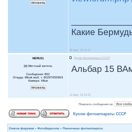
____________
Какие Бермуды
06 фев, 19 14:17
NERU11
Куплю фотоаппараты СССР
Альбар 15 ВА
[
] Местный житель
Сообщения: 862
Откуда: Minsk моб. т. 80297650903
Камера: Albar
12 фев, 19 19:31
Показать сообщения за:
Куплю фотоаппараты СССР
Список форумов
»
Фотобарахола
»
Пленочные фотоаппараты