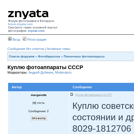
Форум фотографов в Беларуси:
forum.znyata.com
Смотрите также основной портал
фотографов:
znyata.com
Вход
Регистрация
Сообщения без ответов
|
Активные темы
Список форумов
»
Фотобарахола
»
Пленочные фотоаппараты
Куплю фотоаппараты СССР
Модераторы:
Андрей Дубинин
,
Moderators
Автор
Сообщение
margarette
Куплю фотоаппараты СССР
Куплю советс
[
] гость
Сообщения: 2
состоянии и д
8029-1812706