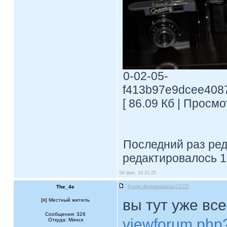
0-02-05-
f413b97e9dcee4087
[ 86.09 Кб | Просмо
Последний раз ре
редактировалось 1
04 фев, 19 21:25
The_4e
Куплю фотоаппараты СССР
вы тут уже вс
[
] Местный житель
Сообщения: 326
viewforum.php
Откуда: Минск