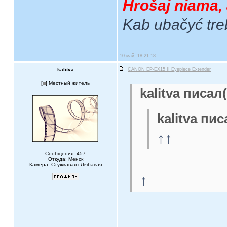
Hrošaj niama, 
Kab ubačyć tre
10 май, 18 21:18
kalitva
CANON EP-EX15 II Eyepiece Extender
[
] Местный житель
kalitva писал(
kalitva пис
↑↑
Сообщения: 457
Откуда: Менск
Камера: Стужкавая i Лічбавая
↑
____________