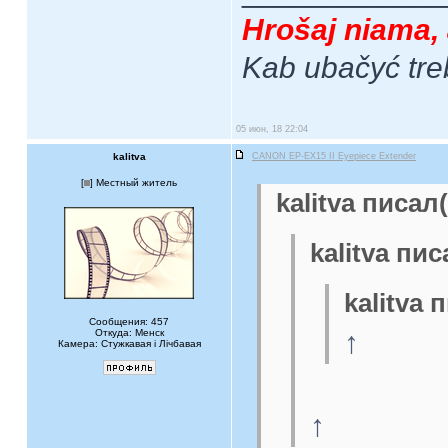
Hrošaj niama, 
Kab ubačyć tre
05 июн, 18 22:04
kalitva
CANON EP-EX15 II Eyepiece Extender
[
] Местный житель
kalitva писал(
kalitva пис
kalitva 
Сообщения: 457
↑
Откуда: Менск
Камера: Стужкавая i Лічбавая
↑