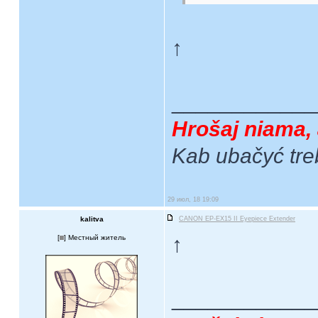
↑
____________
Hrošaj niama, 
Kab ubačyć tre
29 июл, 18 19:09
kalitva
CANON EP-EX15 II Eyepiece Extender
↑
[
] Местный житель
____________