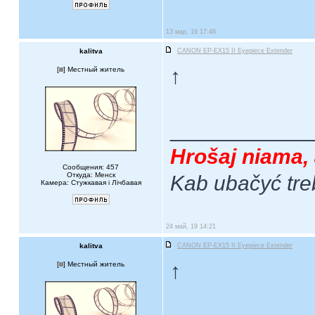
13 мар, 19 17:46
kalitva
CANON EP-EX15 II Eyepiece Extender
↑
[
] Местный житель
____________
Hrošaj niama, 
Сообщения: 457
Откуда: Менск
Kab ubačyć tre
Камера: Стужкавая i Лічбавая
24 май, 19 14:21
kalitva
CANON EP-EX15 II Eyepiece Extender
↑
[
] Местный житель