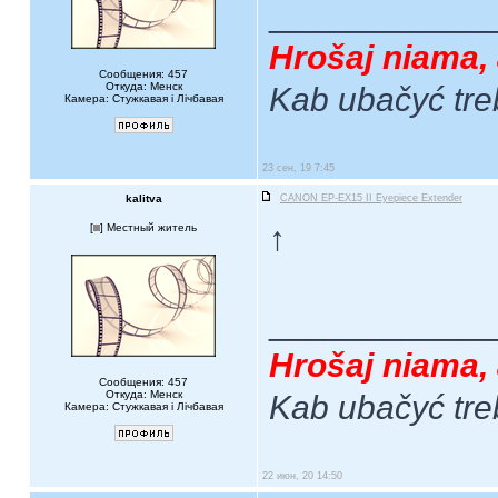
____________
Hrošaj niama, 
Сообщения: 457
Откуда: Менск
Kab ubačyć tre
Камера: Стужкавая i Лічбавая
23 сен, 19 7:45
kalitva
CANON EP-EX15 II Eyepiece Extender
↑
[
] Местный житель
____________
Hrošaj niama, 
Сообщения: 457
Откуда: Менск
Kab ubačyć tre
Камера: Стужкавая i Лічбавая
22 июн, 20 14:50