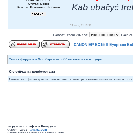
Сообщения: 457
Откуда: Менск
Kab ubačyć tre
Камера: Стужкавая i Лічбавая
24 июл, 23 13:30
Показать сообщения за:
Поле со
CANON EP-EX15 II Eyepiece Ex
Список форумов
»
Фотобарахола
»
Объективы и аксессуары
Кто сейчас на конференции
Сейчас этот форум просматривают: нет зарегистрированных пользователей и гости:
Форум Фотографов в Беларуси
© 2004 - 2021
znyata.com
Scripts based on phpBB © phpBB Group