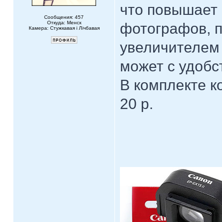
что повышает 
Сообщения: 457
Откуда: Менск
фотографов, 
Камера: Стужкавая i Лічбавая
увеличителем 
может с удобс
В комплекте к
20 р.