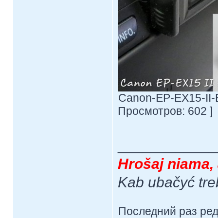
Canon-EP-EX15-II-E
Просмотров: 602 ]
____________
Hrošaj niama, 
Kab ubačyć tre
Последний раз ре