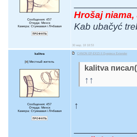
____________
Hrošaj niama, 
Сообщения: 457
Откуда: Менск
Kab ubačyć tre
Камера: Стужкавая i Лічбавая
30 мар, 18 18:53
kalitva
CANON EP-EX15 II Eyepiece Extender
[
] Местный житель
kalitva писал(
↑↑
↑
Сообщения: 457
Откуда: Менск
Камера: Стужкавая i Лічбавая
____________