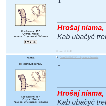
1
____________
Hrošaj niama, 
Сообщения: 457
Откуда: Менск
Kab ubačyć tre
Камера: Стужкавая i Лічбавая
08 дек, 18 19:15
kalitva
CANON EP-EX15 II Eyepiece Extender
↑
[
] Местный житель
____________
Hrošaj niama, 
Сообщения: 457
Откуда: Менск
Kab ubačyć tre
Камера: Стужкавая i Лічбавая