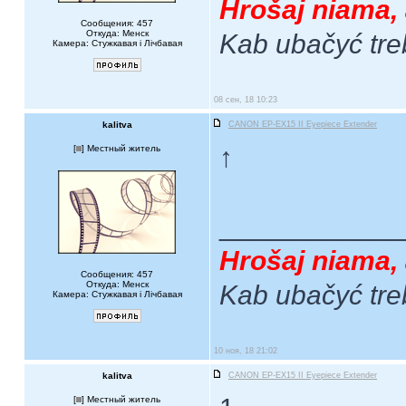
Hrošaj niama, 
Сообщения: 457
Откуда: Менск
Kab ubačyć tre
Камера: Стужкавая i Лічбавая
08 сен, 18 10:23
kalitva
CANON EP-EX15 II Eyepiece Extender
↑
[
] Местный житель
____________
Hrošaj niama, 
Сообщения: 457
Откуда: Менск
Kab ubačyć tre
Камера: Стужкавая i Лічбавая
10 ноя, 18 21:02
kalitva
CANON EP-EX15 II Eyepiece Extender
[
] Местный житель