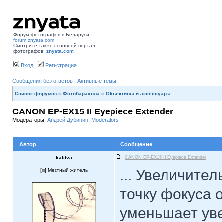
Форум фотографов в Беларуси:
forum.znyata.com
Смотрите также основной портал
фотографов:
znyata.com
Вход
Регистрация
Сообщения без ответов
|
Активные темы
Список форумов
»
Фотобарахола
»
Объективы и аксессуары
CANON EP-EX15 II Eyepiece Extender
Модераторы:
Андрей Дубинин
,
Moderators
Автор
Сообщение
kalitva
CANON EP-EX15 II Eyepiece Extender
... Увеличите
[
] Местный житель
точку фокуса 
уменьшает ув