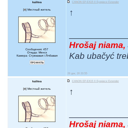
kalitva
CANON EP-EX15 II Eyepiece Extender
↑
[
] Местный житель
____________
Hrošaj niama, 
Сообщения: 457
Откуда: Менск
Kab ubačyć tre
Камера: Стужкавая i Лічбавая
26 дек, 20 20:55
kalitva
CANON EP-EX15 II Eyepiece Extender
↑
[
] Местный житель
____________
Hrošaj niama, 