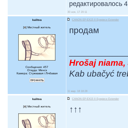
редактировалось 4 
30 ноя, 17 20:11
kalitva
CANON EP-EX15 II Eyepiece Extender
продам
[
] Местный житель
____________
Hrošaj niama, 
Сообщения: 457
Откуда: Менск
Kab ubačyć tre
Камера: Стужкавая i Лічбавая
11 мар, 18 18:28
kalitva
CANON EP-EX15 II Eyepiece Extender
↑↑↑
[
] Местный житель