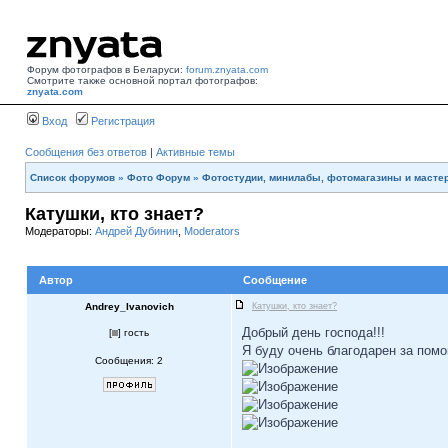
Форум фотографов в Беларуси:
forum.znyata.com
Смотрите также основной портал фотографов:
znyata.com
Вход
Регистрация
Сообщения без ответов
|
Активные темы
Список форумов
»
Фото Форум
»
Фотостудии, минилабы, фотомагазины и масте
Катушки, кто знает?
Модераторы:
Андрей Дубинин
,
Moderators
Автор
Сообщение
Andrey_Ivanovich
Катушки, кто знает?
Добрый день господа!!!
[
] гость
Я буду очень благодарен за помо
Сообщения: 2