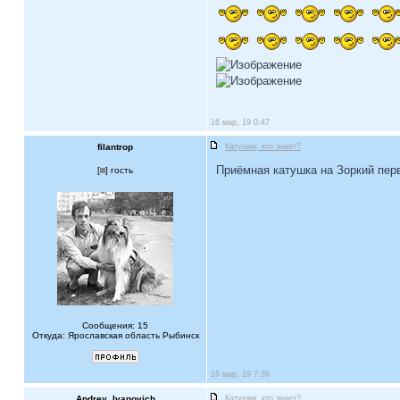
16 мар, 19 0:47
filantrop
Катушки, кто знает?
Приёмная катушка на Зоркий пер
[
] гость
Сообщения: 15
Откуда: Ярославская область Рыбинск
16 мар, 19 7:39
Andrey_Ivanovich
Катушки, кто знает?