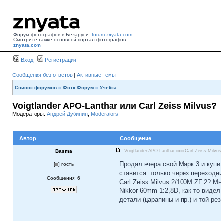
Форум фотографов в Беларуси:
forum.znyata.com
Смотрите также основной портал фотографов:
znyata.com
Вход
Регистрация
Сообщения без ответов
|
Активные темы
Список форумов
»
Фото Форум
»
Учебка
Voigtlander APO-Lanthar или Carl Zeiss Milvus?
Модераторы:
Андрей Дубинин
,
Moderators
Автор
Сообщение
Basma
Voigtlander APO-Lanthar или Carl Zeiss Milvu
Продал вчера свой Марк 3 и купил
[
] гость
ставится, только через переходн
Сообщения: 6
Carl Zeiss Milvus 2/100M ZF.2? 
Nikkor 60mm 1:2,8D, как-то видел
детали (царапины и пр.) и той рез