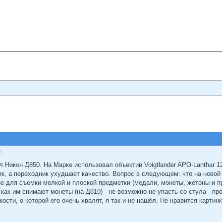
s?
 Никон Д850. На Марке использовал объектив Voigtlander APO-Lanthar 12
ик, а переходник ухудшает качество. Вопрос в следующем: что на новой 
Мне для съемки мелкой и плоской предметки (медали, монеты, жетоны и 
 как им снимают монеты (на Д810) - не возможно не упасть со стула - про
кости, о которой его очень хвалят, я так и не нашёл. Не нравится картинка