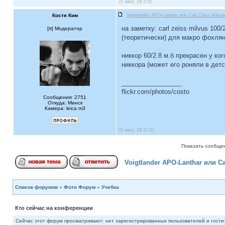
27 июл, 19 2:51
Костя Ким
Voigtlander APO-Lanthar или Carl Zeiss Milvu
на заметку: carl zeiss milvus 100
[
] Модератор
(теоретически) для макро фохля
никкор 60/2.8 м.б прекрасен у к
никкора (может его роняли в детс
_________________
flickr.com/photos/costo
Сообщения: 2751
Откуда: Минск
Камера: leica m3
31 июл, 19 17:01
Показать сообщен
Voigtlander APO-Lanthar или Ca
Список форумов
»
Фото Форум
»
Учебка
Кто сейчас на конференции
Сейчас этот форум просматривают: нет зарегистрированных пользователей и гости: