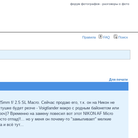
форум фотографов - разговоры о фото
Правила
FAQ
Поиск
Для печати
5mm f/ 2.5 SL Macro. Сейчас продаю его, т.к. он на Никон не
тушке будет резче - Voigtlander макро с родным байонетом или
проч)? Временно на замену повесил вот этот NIKON AF Micro
сто отпад!!... но у меня он почему-то "замыливает" мелкие
 и всё тут...