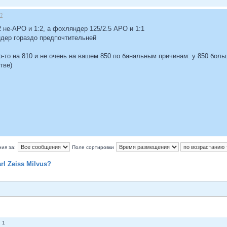
s?
/2 не-АРО и 1:2, а фохляндер 125/2.5 АРО и 1:1
ндер гораздо предпочтительней
ого-то на 810 и не очень на вашем 850 по банальным причинам: у 850 бол
тве)
ия за:
Поле сортировки
rl Zeiss Milvus?
 1