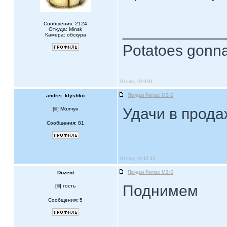
Сообщения: 2124
____________
Откуда: Minsk
Камера: обскура
Potatoes gonna
10 сен, 19 9:01
andrei_klyshko
Продам Pentax MZ-S
Удачи в прода
[
] Молчун
Сообщения: 81
10 сен, 19 12:15
Dozent
Продам Pentax MZ-S
Поднимем
[
] гость
Сообщения: 5