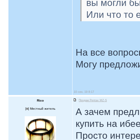
вы могли бы
Или что то
На все вопрос
Могу предложи
10 сен, 19 8:17
Rico
Продам Pentax MZ-S
А зачем предла
[
] Местный житель
купить на ибее
Просто интер