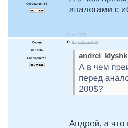
Сообщения: 81
аналогами с и
24 авг, 19 18:12
Dozent
Продам Pentax MZ-S
[
] гость
andrei_klyshk
Сообщения: 5
А в чем пр
перед анало
200$?
Андрей, а что