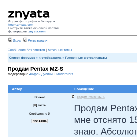
Форум фотографов в Беларуси:
forum.znyata.com
Смотрите также основной портал
фотографов:
znyata.com
Вход
Регистрация
Сообщения без ответов
|
Активные темы
Список форумов
»
Фотобарахола
»
Пленочные фотоаппараты
Продам Pentax MZ-S
Модераторы:
Андрей Дубинин
,
Moderators
Автор
Сообщение
Dozent
Продам Pentax MZ-S
Продам Pentax
[
] гость
Сообщения: 5
мне отснято 15
знаю. Абсолют