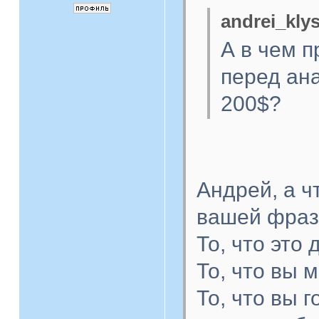
andrei_kly
А в чем 
перед ана
200$?
Андрей, а ч
вашей фраз
То, что это 
То, что вы 
То, что вы 