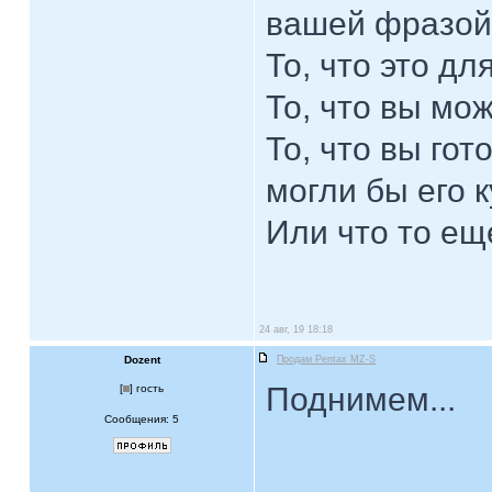
вашей фразой
То, что это дл
То, что вы мож
То, что вы гот
могли бы его 
Или что то е
24 авг, 19 18:18
Dozent
Продам Pentax MZ-S
Поднимем...
[
] гость
Сообщения: 5