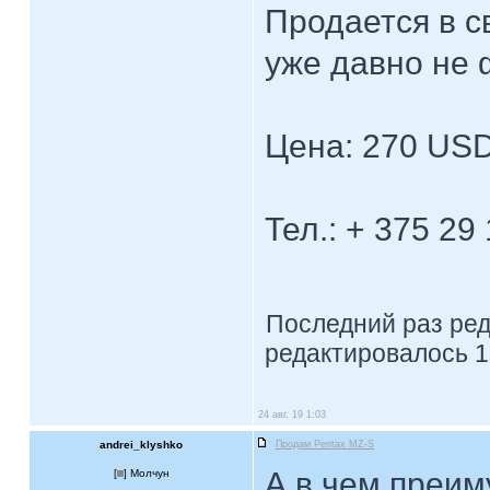
Продается в с
уже давно не
Цена: 270 USD
Тел.: + 375 29
Последний раз ре
редактировалось 1
24 авг, 19 1:03
andrei_klyshko
Продам Pentax MZ-S
А в чем преим
[
] Молчун