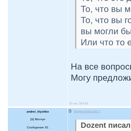
То, что вы 
То, что вы 
вы могли бы
Или что то
На все вопрос
Могу предложи
10 сен, 19 8:16
andrei_klyshko
Продам Pentax MZ-S
[
] Молчун
Dozent писал
Сообщения: 81