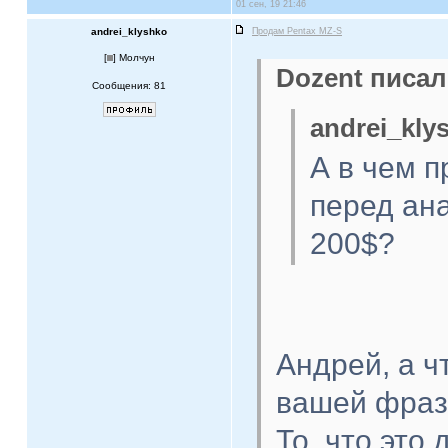
01 сен, 19 21:46
andrei_klyshko
Продам Pentax MZ-S
[
] Молчун
Dozent писал
Сообщения: 81
andrei_kly
А в чем 
перед ана
200$?
Андрей, а ч
вашей фраз
То, что это 