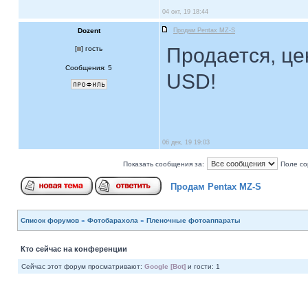
04 окт, 19 18:44
Dozent
Продам Pentax MZ-S
Продается, це
[
] гость
Сообщения: 5
USD!
06 дек, 19 19:03
Показать сообщения за:
Поле со
Продам Pentax MZ-S
Список форумов
»
Фотобарахола
»
Пленочные фотоаппараты
Кто сейчас на конференции
Сейчас этот форум просматривают:
Google [Bot]
и гости: 1