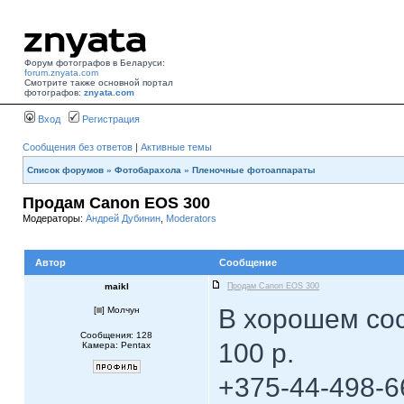
Форум фотографов в Беларуси:
forum.znyata.com
Смотрите также основной портал
фотографов:
znyata.com
Вход
Регистрация
Сообщения без ответов
|
Активные темы
Список форумов
»
Фотобарахола
»
Пленочные фотоаппараты
Продам Canon EOS 300
Модераторы:
Андрей Дубинин
,
Moderators
Автор
Сообщение
maikl
Продам Canon EOS 300
В хорошем сос
[
] Молчун
Сообщения: 128
100 р.
Камера: Pentax
+375-44-498-66