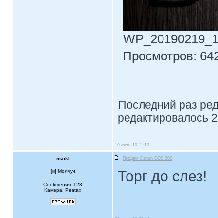
WP_20190219_10_
Просмотров: 642
Последний раз ре
редактировалось 2 
19 фев, 19 11:19
maikl
Продам Canon EOS 300
Торг до слез!
[
] Молчун
Сообщения: 128
Камера: Pentax