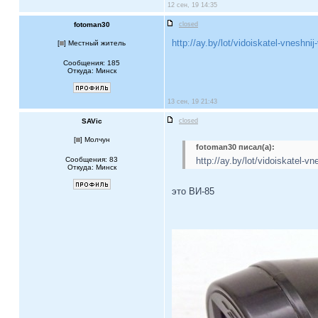
12 сен, 19 14:35
fotoman30
closed
http://ay.by/lot/vidoiskatel-vneshnij
[
] Местный житель
Сообщения: 185
Откуда: Минск
13 сен, 19 21:43
SAVic
closed
[
] Молчун
fotoman30 писал(а):
Сообщения: 83
http://ay.by/lot/vidoiskatel-v
Откуда: Минск
это ВИ-85