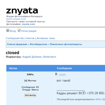
Форум фотографов в Беларуси:
forum.znyata.com
Смотрите также основной портал
фотографов:
znyata.com
Вход
Регистрация
Сообщения без ответов
|
Активные темы
Список форумов
»
Фотобарахола
»
Пленочные фотоаппараты
closed
Модераторы:
Андрей Дубинин
,
Moderators
Автор
Сообщение
SAVic
closed
вот такой
[
] Молчун
Сообщения: 83
_________________
Откуда: Минск
Кадры решают ВСЁ! +375 29 855-
Последний раз редактировалось
SAVic
11