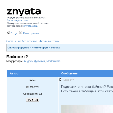
Форум фотографов в Беларуси:
forum.znyata.com
Смотрите также основной портал
фотографов:
znyata.com
Вход
Регистрация
Сообщения без ответов
|
Активные темы
Список форумов
»
Фото Форум
»
Учебка
Байонет?
Модераторы:
Андрей Дубинин
,
Moderators
Автор
Сообщение
folter
Байонет?
Подскажите, что за байонет? Рез
[
] Молчун
Есть такой в таблице в этой стат
Сообщения: 72