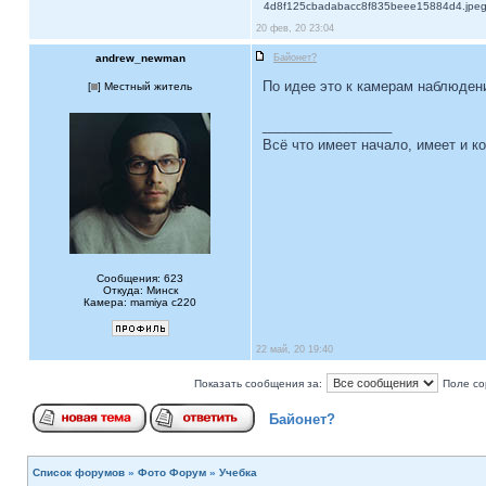
4d8f125cbadabacc8f835beee15884d4.jpeg [
20 фев, 20 23:04
andrew_newman
Байонет?
По идее это к камерам наблюдени
[
] Местный житель
_________________
Всё что имеет начало, имеет и ко
Сообщения: 623
Откуда: Минск
Камера: mamiya c220
22 май, 20 19:40
Показать сообщения за:
Поле со
Байонет?
Список форумов
»
Фото Форум
»
Учебка