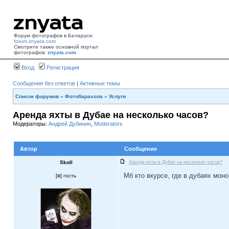
Форум фотографов в Беларуси:
forum.znyata.com
Смотрите также основной портал
фотографов:
znyata.com
Вход
Регистрация
Сообщения без ответов
|
Активные темы
Список форумов
»
Фотобарахола
»
Услуги
Аренда яхты в Дубае на несколько часов?
Модераторы:
Андрей Дубинин
,
Moderators
Автор
Сообщение
Skoll
Аренда яхты в Дубае на несколько часов?
Мб кто вкурсе, где в дубаях моно
[
] гость