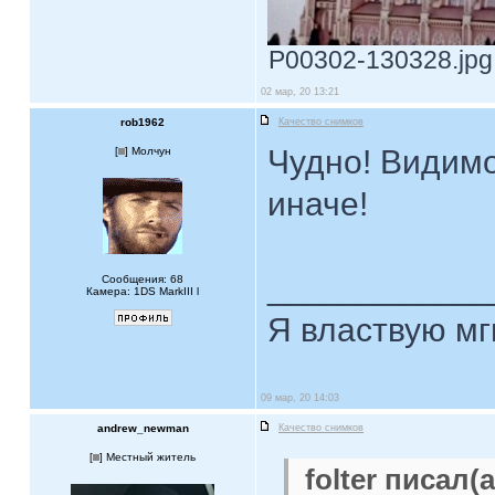
P00302-130328.jpg 
02 мар, 20 13:21
rob1962
Качество снимков
Чудно! Видимо
[
] Молчун
иначе!
____________
Сообщения: 68
Камера: 1DS MarkIII l
Я властвую мг
09 мар, 20 14:03
andrew_newman
Качество снимков
[
] Местный житель
folter писал(а