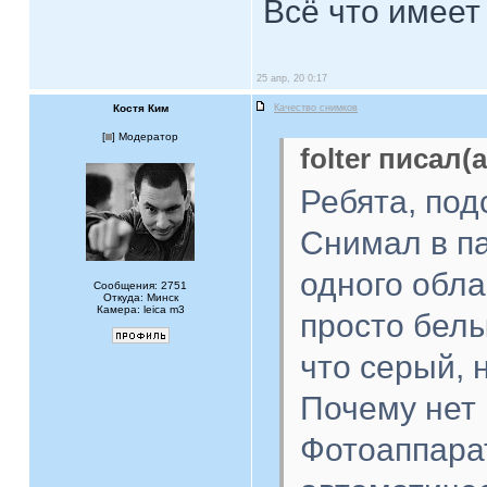
Всё что имеет
25 апр, 20 0:17
Костя Ким
Качество снимков
[
] Модератор
folter писал(а
Ребята, под
Снимал в па
одного обла
Сообщения: 2751
Откуда: Минск
Камера: leica m3
просто белы
что серый, 
Почему нет
Фотоаппарат