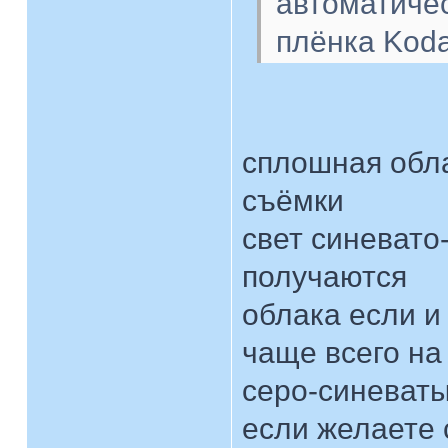
автоматиче
плёнка Koda
сплошная обла
съёмки
свет синевато
получаются
облака если и
чаще всего на
серо-синеват
если желаете 