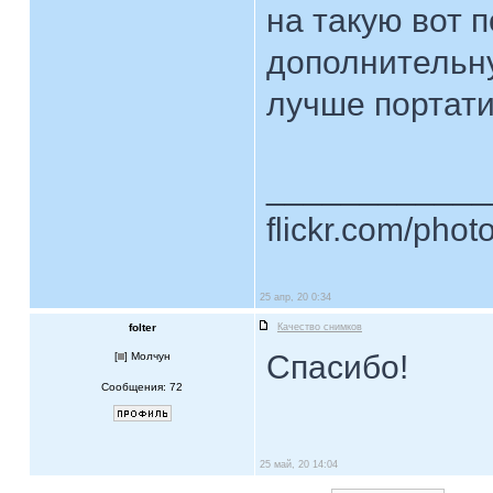
на такую вот п
дополнительн
лучше портат
____________
flickr.com/phot
25 апр, 20 0:34
folter
Качество снимков
Спасибо!
[
] Молчун
Сообщения: 72
25 май, 20 14:04