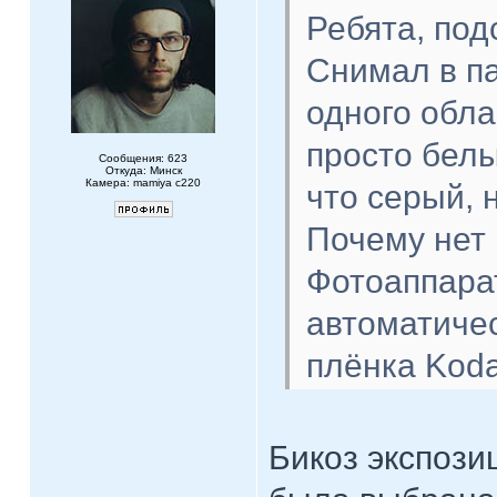
Ребята, под
Снимал в па
одного обла
просто белы
Сообщения: 623
Откуда: Минск
Камера: mamiya c220
что серый, 
Почему нет
Фотоаппарат
автоматиче
плёнка Koda
Бикоз экспози