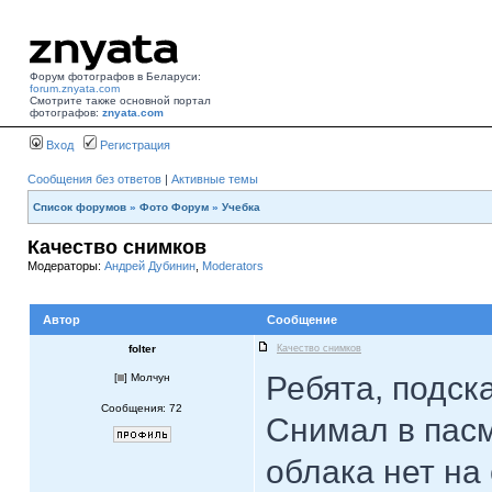
Форум фотографов в Беларуси:
forum.znyata.com
Смотрите также основной портал
фотографов:
znyata.com
Вход
Регистрация
Сообщения без ответов
|
Активные темы
Список форумов
»
Фото Форум
»
Учебка
Качество снимков
Модераторы:
Андрей Дубинин
,
Moderators
Автор
Сообщение
folter
Качество снимков
Ребята, подска
[
] Молчун
Сообщения: 72
Снимал в пасм
облака нет на