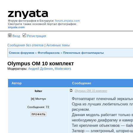
Форум фотографов в Беларуси:
forum.znyata.com
Смотрите также основной портал фотографов:
znyata.com
Вход
Регистрация
Сообщения без ответов
|
Активные темы
Список форумов
»
Фотобарахола
»
Пленочные фотоаппараты
Olympus OM 10 комплект
Модераторы:
Андрей Дубинин
,
Moderators
Автор
Сообщение
folter
Olympus OM 10 комплект
Фотоаппарат пленочный зеркальны
[
] Молчун
Одна из лучших любительских пл
Сообщения: 72
рисунком.
Данная модель работает только в
необходимую диафрагму и камера
Тип крепления объективов — ба
Затвор — электронный, шторно-щ