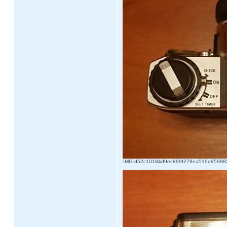
IMG-d52c10184d9ec899f279ea519d859882-V