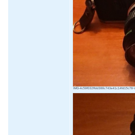
IMG-4c59f032ffdd388c743e41c14fd15c78-V.j