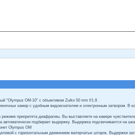
й "Olympus OM-10" с объективом Zuiko 50 mm f/1.8 .
еночных камер с удобным видоискателем и электронным затвором. В к
 режиме приоритета диафрагмы. Вы выставляете на камере чувствительн
 автоматически подбирает выдержку. Выдержка подсвечивается на шка
йонет Olympus OM
елевой с горизонтальным движением матерчатых шторок. Выдержки затв