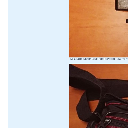
IMG-a4017dc9f128d8689852fa0839bed97d-V.