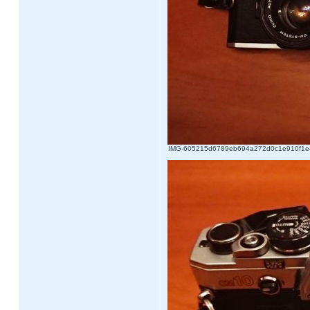
IMG-605215d6789eb694a272d0c1e910f1e4-V