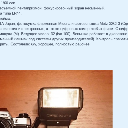
1/60 сек.
есъёмной пентапризмой, фокусировочный экран несменный.
а типа LR44.
дюйма.
A Japan, фотосумка фирменная Micona и фотовспышка Metz 32CT3 (Сде
нических и электронных, а также цифровых камер любых фирм. С цифро
ануал (М). Ведущее число: 32 (iso 100). Вспышка работает в диапазоне 
Сменный башмак под системы других производителей). Контроль срабаты
ариты. Состояние: б/у, хорошее, полностью рабочее.