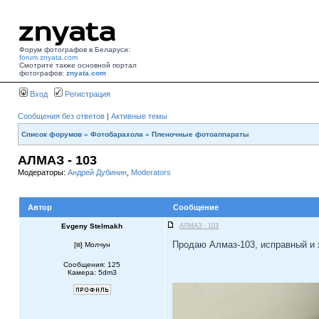
Форум фотографов в Беларуси:
forum.znyata.com
Смотрите также основной портал
фотографов:
znyata.com
Вход
Регистрация
Сообщения без ответов
|
Активные темы
Список форумов
»
Фотобарахола
»
Пленочные фотоаппараты
АЛМАЗ - 103
Модераторы:
Андрей Дубинин
,
Moderators
Автор
Сообщение
Evgeny Stelmakh
АЛМАЗ - 103
Продаю Алмаз-103, исправный и 
[
] Молчун
Сообщения: 125
Камера: 5dm3