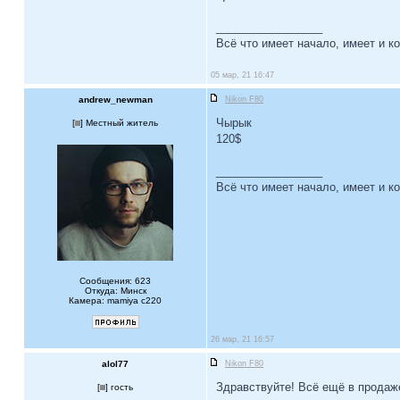
_________________
Всё что имеет начало, имеет и ко
05 мар, 21 16:47
andrew_newman
Nikon F80
Чырык
[
] Местный житель
120$
_________________
Всё что имеет начало, имеет и ко
Сообщения: 623
Откуда: Минск
Камера: mamiya c220
26 мар, 21 16:57
alol77
Nikon F80
Здравствуйте! Всё ещё в продаж
[
] гость