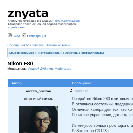
Форум фотографов в Беларуси:
forum.znyata.com
Смотрите также основной портал фотографов:
znyata.com
Вход
Регистрация
Сообщения без ответов
|
Активные темы
Список форумов
»
Фотобарахола
»
Пленочные фотоаппараты
Nikon F80
Модераторы:
Андрей Дубинин
,
Moderators
Автор
Сообщение
andrew_newman
Nikon F80
Продаётся Nikon F80 с китовым о
[
] Местный житель
В отличном состоянии, поддержив
Отличная камера для тех, кто хо
Понятное управление, даже для 
Из минусов только прокладка ста
Работает на CR123a