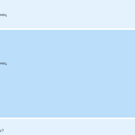
нец.
нец.
е?