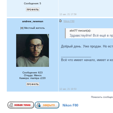
Сообщения: 5
12 авг, 21 17:58
andrew_newman
Nikon F80
[
] Местный житель
alol77 писал(а):
Здравствуйте! Всё ещё в п
Добрый день. Уже продан. Но ест
_________________
Всё что имеет начало, имеет и ко
Сообщения: 623
Откуда: Минск
Камера: mamiya c220
12 авг, 21 19:53
Показать сообщен
Nikon F80