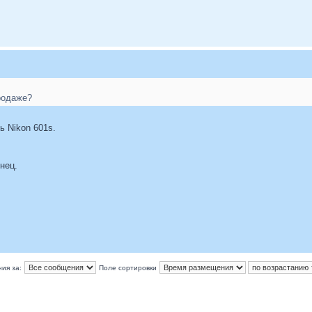
родаже?
ь Nikon 601s.
нец.
ия за:
Поле сортировки