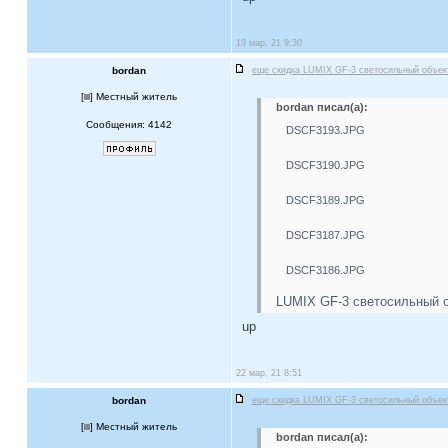
19 мар, 21 9:30
bordan
еще скидка LUMIX GF-3 светосильный объе
[
] Местный житель
bordan писал(а):
Сообщения: 4142
DSCF3193.JPG
DSCF3190.JPG
DSCF3189.JPG
DSCF3187.JPG
DSCF3186.JPG
LUMIX GF-3 светосильный о
up
22 мар, 21 8:51
bordan
еще скидка LUMIX GF-3 светосильный объе
[
] Местный житель
bordan писал(а):