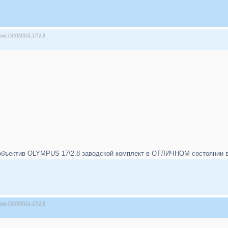
ктив OLYMPUS 17\2.8
бъектив OLYMPUS 17\2.8 заводской комплект в ОТЛИЧНОМ состоянии в п
ктив OLYMPUS 17\2.8