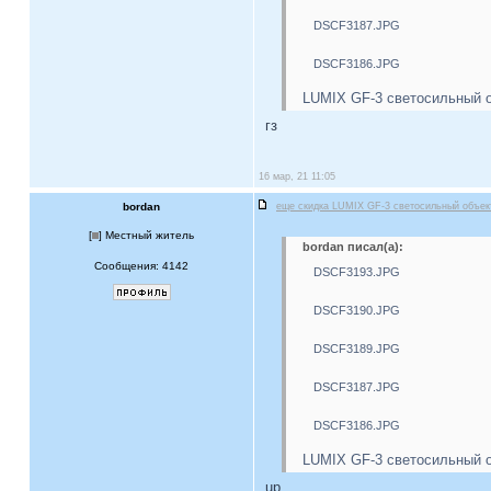
DSCF3187.JPG
DSCF3186.JPG
LUMIX GF-3 светосильный о
гз
16 мар, 21 11:05
bordan
еще скидка LUMIX GF-3 светосильный объе
[
] Местный житель
bordan писал(а):
Сообщения: 4142
DSCF3193.JPG
DSCF3190.JPG
DSCF3189.JPG
DSCF3187.JPG
DSCF3186.JPG
LUMIX GF-3 светосильный о
up