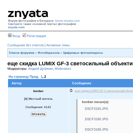
Форум фотографов в Беларуси:
forum.znyata.com
Смотрите также основной портал фотографов:
znyata.com
Вход
Регистрация
Сообщения без ответов
|
Активные темы
Список форумов
»
Фотобарахола
»
Цифровые фотоаппараты
еще скидка LUMIX GF-3 светосильный объекти
Модераторы:
Андрей Дубинин
,
Moderators
На страницу
Пред.
1
,
2
Автор
Сообщение
bordan
еще скидка LUMIX GF-3 светосильный объе
[
] Местный житель
bordan писал(а):
Сообщения: 4142
DSCF3193.JPG
DSCF3190.JPG
DSCF3189.JPG