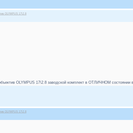
ктив OLYMPUS 17\2.8
бъектив OLYMPUS 17\2.8 заводской комплект в ОТЛИЧНОМ состоянии в п
ктив OLYMPUS 17\2.8