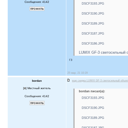
Сообщения: 4142
DSCF3193.JPG
DSCF3190.JPG
DSCF3189.JPG
DSCF3187.JPG
DSCF3186.JPG
LUMIX GF-3 светосильный о
гз
25 мар, 21 10:29
bordan
еще скидка LUMIX GF-3 светосильный объе
[
] Местный житель
bordan писал(а):
Сообщения: 4142
DSCF3193.JPG
DSCF3190.JPG
DSCF3189.JPG
DSCF3187.JPG