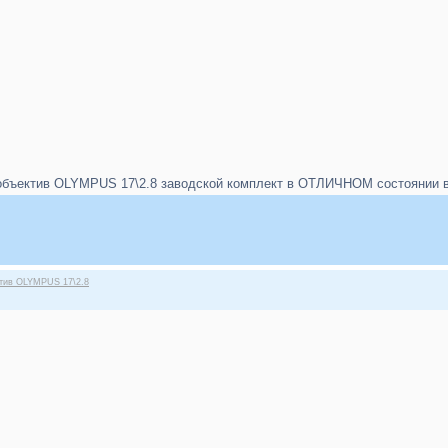
бъектив OLYMPUS 17\2.8 заводской комплект в ОТЛИЧНОМ состоянии в п
ктив OLYMPUS 17\2.8