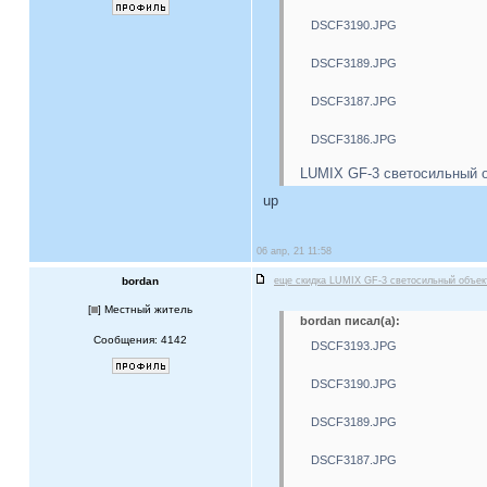
DSCF3190.JPG
DSCF3189.JPG
DSCF3187.JPG
DSCF3186.JPG
LUMIX GF-3 светосильный о
up
06 апр, 21 11:58
bordan
еще скидка LUMIX GF-3 светосильный объе
[
] Местный житель
bordan писал(а):
Сообщения: 4142
DSCF3193.JPG
DSCF3190.JPG
DSCF3189.JPG
DSCF3187.JPG