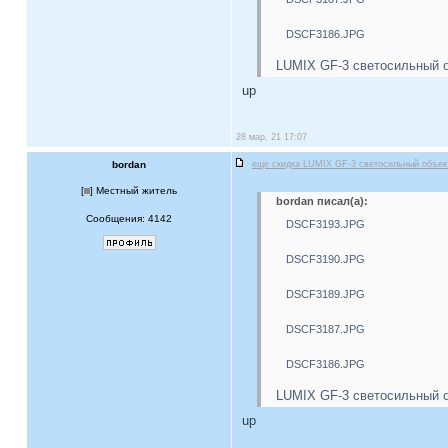
DSCF3186.JPG
LUMIX GF-3 светосильный о
up
28 мар, 21 17:07
bordan
еще скидка LUMIX GF-3 светосильный объе
[
] Местный житель
bordan писал(а):
Сообщения: 4142
DSCF3193.JPG
DSCF3190.JPG
DSCF3189.JPG
DSCF3187.JPG
DSCF3186.JPG
LUMIX GF-3 светосильный о
up