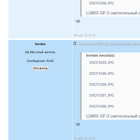
DSCF3186.JPG
LUMIX GF-3 светосильный о
up
09 апр, 21 10:47
bordan
еще скидка LUMIX GF-3 светосильный объе
[
] Местный житель
bordan писал(а):
Сообщения: 4142
DSCF3193.JPG
DSCF3190.JPG
DSCF3189.JPG
DSCF3187.JPG
DSCF3186.JPG
LUMIX GF-3 светосильный о
up
12 апр, 21 11:07