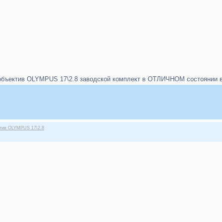
бъектив OLYMPUS 17\2.8 заводской комплект в ОТЛИЧНОМ состоянии в п
ктив OLYMPUS 17\2.8