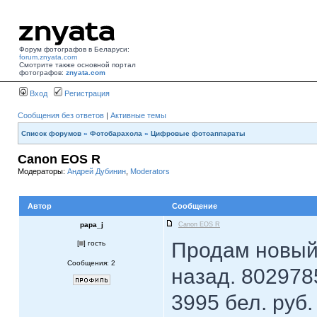
Форум фотографов в Беларуси:
forum.znyata.com
Смотрите также основной портал
фотографов:
znyata.com
Вход
Регистрация
Сообщения без ответов
|
Активные темы
Список форумов
»
Фотобарахола
»
Цифровые фотоаппараты
Canon EOS R
Модераторы:
Андрей Дубинин
,
Moderators
Автор
Сообщение
papa_j
Canon EOS R
Продам новый
[
] гость
Сообщения: 2
назад. 80297
3995 бел. руб.