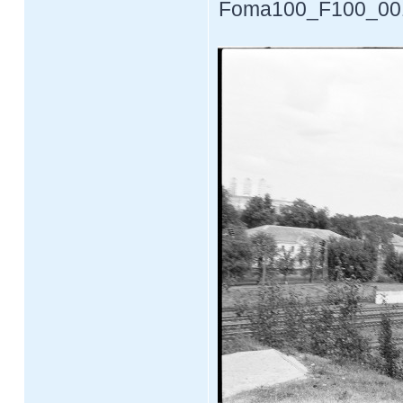
Foma100_F100_0012.