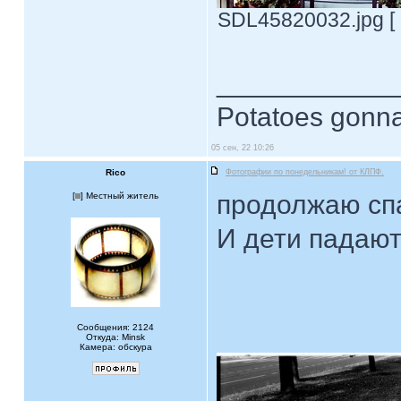
SDL45820032.jpg [ 
____________
Potatoes gonna
05 сен, 22 10:26
Rico
Фотографии по понедельникам! от КЛПФ.
продолжаю сп
[
] Местный житель
И дети падают 
Сообщения: 2124
Откуда: Minsk
Камера: обскура