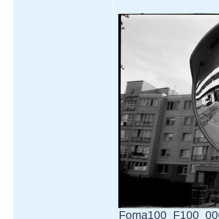
Foma100_F100_0005.