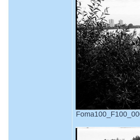
Foma100_F100_0004.