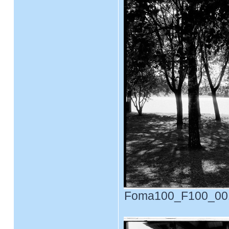
Foma100_F100_0011.