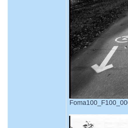
Foma100_F100_0003.