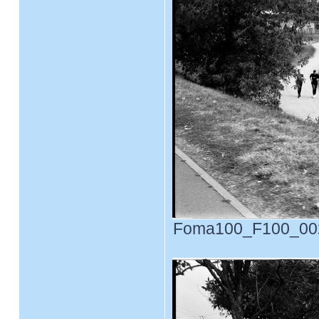
Foma100_F100_0022.