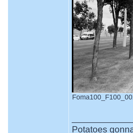
Foma100_F100_0023.
____________
Potatoes gonna