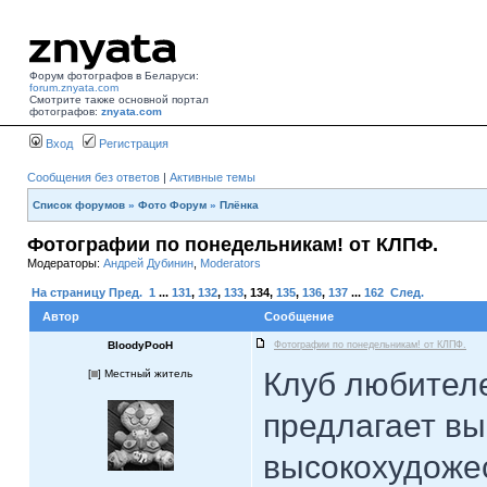
Форум фотографов в Беларуси:
forum.znyata.com
Смотрите также основной портал
фотографов:
znyata.com
Вход
Регистрация
Сообщения без ответов
|
Активные темы
Список форумов
»
Фото Форум
»
Плёнка
Фотографии по понедельникам! от КЛПФ.
Модераторы:
Андрей Дубинин
,
Moderators
На страницу
Пред.
1
...
131
,
132
,
133
,
134
,
135
,
136
,
137
...
162
След.
Автор
Сообщение
BloodyPooH
Фотографии по понедельникам! от КЛПФ.
Клуб любител
[
] Местный житель
предлагает в
высокохудоже