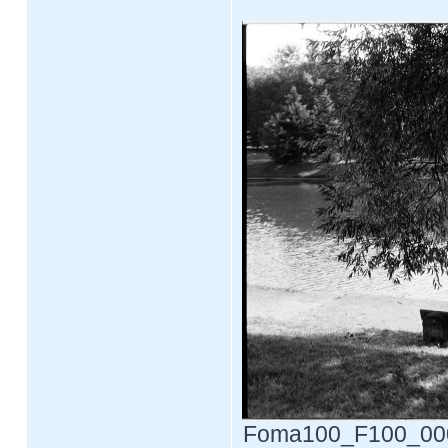
Foma100_F100_0003.