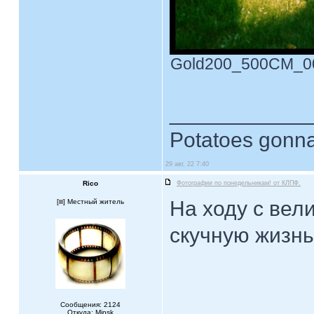
Gold200_500CM_0006
____________
Potatoes gonna
29 авг, 22 7:40
Rico
Фотографии по понедельникам! от КЛПФ.
На ходу с вел
[
] Местный житель
скучную жизнь.
Сообщения: 2124
Откуда: Minsk