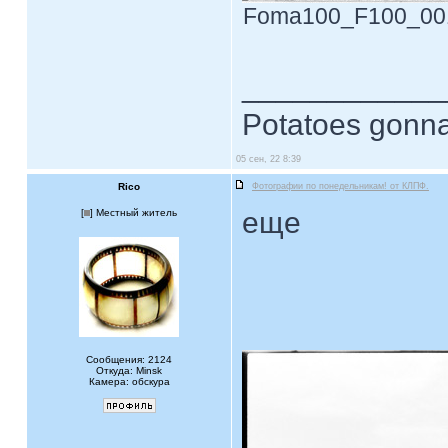
Foma100_F100_0018.
____________
Potatoes gonna
05 сен, 22 8:39
Rico
Фотографии по понедельникам! от КЛПФ.
еще
[
] Местный житель
Сообщения: 2124
Откуда: Minsk
Камера: обскура