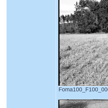
Foma100_F100_0006.