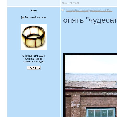
29 окт, 09 15:29
Rico
Фотографии по понедельникам! от КЛПФ.
опять "чудесат
[
] Местный житель
Сообщения: 2124
Откуда: Minsk
Камера: обскура