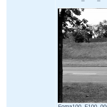
Foma100_F100_0007.