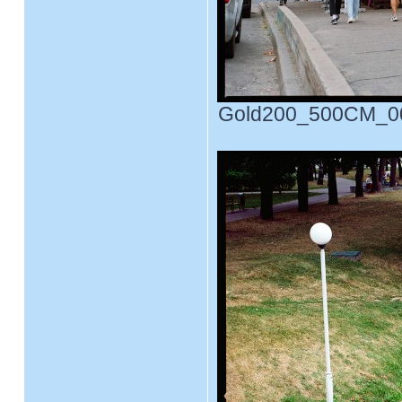
Gold200_500CM_0004