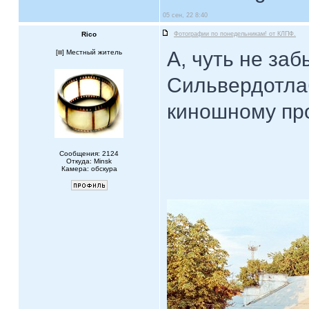
05 сен, 22 8:40
Rico
Фотографии по понедельникам! от КЛПФ.
А, чуть не за
[
] Местный житель
Сильвердотлаб
киношному про
Сообщения: 2124
Откуда: Minsk
Камера: обскура