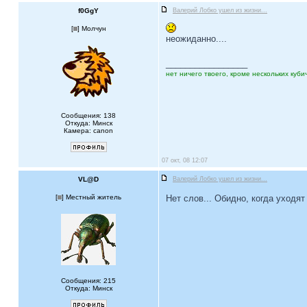
f0GgY
Валерий Лобко ушел из жизни...
[
] Молчун
неожиданно....
_________________
нет ничего твоего, кроме нескольких кубич
Сообщения: 138
Откуда: Минск
Камера: canon
07 окт, 08 12:07
VL@D
Валерий Лобко ушел из жизни...
[
] Местный житель
Нет слов... Обидно, когда уходя
Сообщения: 215
Откуда: Минск