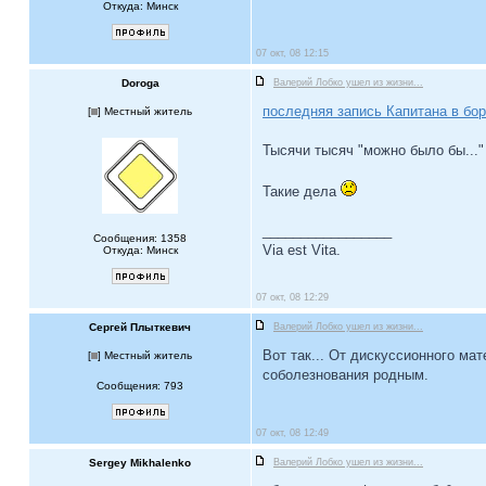
Откуда: Минск
07 окт, 08 12:15
Doroga
Валерий Лобко ушел из жизни...
последняя запись Капитана в бо
[
] Местный житель
Тысячи тысяч "можно было бы..."
Такие дела
_________________
Сообщения: 1358
Via est Vita.
Откуда: Минск
07 окт, 08 12:29
Сергей Плыткевич
Валерий Лобко ушел из жизни...
Вот так... От дискуссионного ма
[
] Местный житель
соболезнования родным.
Сообщения: 793
07 окт, 08 12:49
Sergey Mikhalenko
Валерий Лобко ушел из жизни...