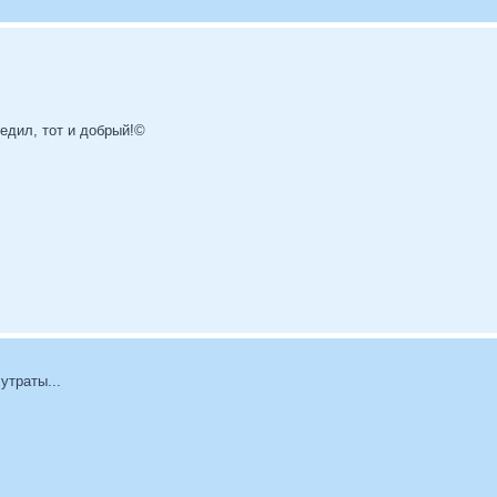
бедил, тот и добрый!©
утраты...