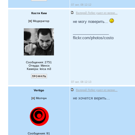
07 окт, 08 12:12
Костя Ким
Валерий Лобко ушел из жизни...
[
] Модератор
не могу поверить...
_________________
flickr.com/photos/costo
Сообщения: 2751
Откуда: Минск
Камера: leica m3
07 окт, 08 12:13
Vertigo
Валерий Лобко ушел из жизни...
не хочется верить...
[
] Молчун
Сообщения: 91