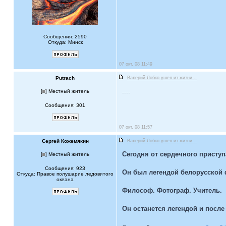
Сообщения: 2590
Откуда: Минск
07 окт, 08 11:49
Putrach
Валерий Лобко ушел из жизни...
....
[
] Местный житель
Сообщения: 301
07 окт, 08 11:57
Сергей Кожемякин
Валерий Лобко ушел из жизни...
Сегодня от сердечного присту
[
] Местный житель
Сообщения: 923
Он был легендой белорусской 
Откуда: Правое полушарие ледовитого
океана
Философ. Фотограф. Учитель.
Он останется легендой и после