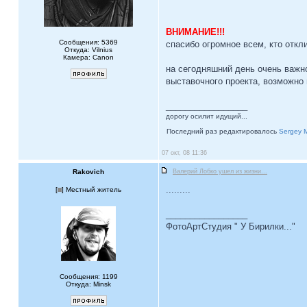
ВНИМАНИЕ!!!
Сообщения: 5369
спасибо огромное всем, кто откл
Откуда: Vilnius
Камера: Canon
на сегодняшний день очень важн
выставочного проекта, возможно 
_________________
дорогу осилит идущий...
Последний раз редактировалось
Sergey 
07 окт, 08 11:36
Rakovich
Валерий Лобко ушел из жизни...
.........
[
] Местный житель
_________________
ФотоАртСтудия " У Бирилки..."
Сообщения: 1199
Откуда: Minsk