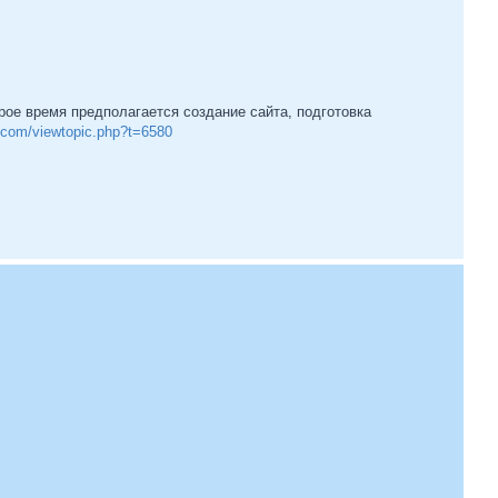
рое время предполагается создание сайта, подготовка
a.com/viewtopic.php?t=6580