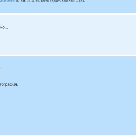
Кожемякин
07 окт, 08 11:59, всего редактировалось 1 раз.
но...
.
отография.