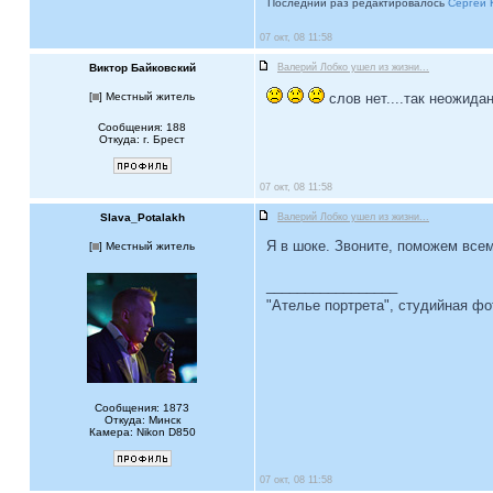
Последний раз редактировалось
Сергей 
07 окт, 08 11:58
Виктор Байковский
Валерий Лобко ушел из жизни...
[
] Местный житель
слов нет....так неожидан
Сообщения: 188
Откуда: г. Брест
07 окт, 08 11:58
Slava_Potalakh
Валерий Лобко ушел из жизни...
Я в шоке. Звоните, поможем всем
[
] Местный житель
_________________
"Ателье портрета", студийная ф
Сообщения: 1873
Откуда: Минск
Камера: Nikon D850
07 окт, 08 11:58