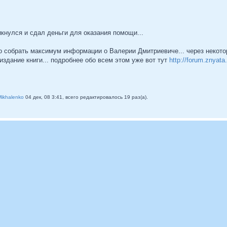
икнулся и сдал деньги для оказания помощи...
о собрать максимум информации о Валерии Дмитриевиче... через некото
издание книги... подробнее обо всем этом уже вот тут
http://forum.znyat
Mikhalenko
04 дек, 08 3:41, всего редактировалось 19 раз(а).