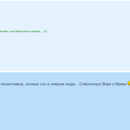
еских сантиметров в черепе... (с)
т талантливые, полные сил и энергии люди... Соболезную Вере и Ирине