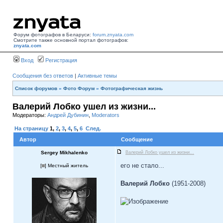
Форум фотографов в Беларуси:
forum.znyata.com
Смотрите также основной портал фотографов:
znyata.com
Вход
Регистрация
Сообщения без ответов
|
Активные темы
Список форумов
»
Фото Форум
»
Фотографическая жизнь
Валерий Лобко ушел из жизни...
Модераторы:
Андрей Дубинин
,
Moderators
На страницу
1
,
2
,
3
,
4
,
5
,
6
След.
Автор
Сообщение
Sergey Mikhalenko
Валерий Лобко ушел из жизни...
его не стало...
[
] Местный житель
Валерий Лобко
(1951-2008)