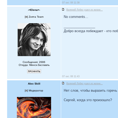
07 окт, 08 11:38
-=Elena=-
Валерий Лобко ушел из жизни...
No comments...
[
] Zнята Team
_________________
Добро всегда побеждает - кто по
Сообщения: 2686
Откуда: Минск-Заславль
07 окт, 08 11:43
Alex Skill
Валерий Лобко ушел из жизни...
Нет слов, чтобы выразить горечь 
[
] Модератор
Сергей, когда это произошло?