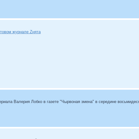
ртовом журнале Zнята
териала Валерия Лобко в газете "Чырвоная змена" в середине восьмидес