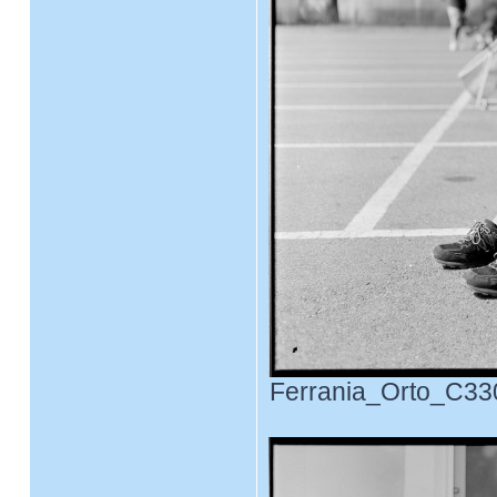
Ferrania_Orto_C330