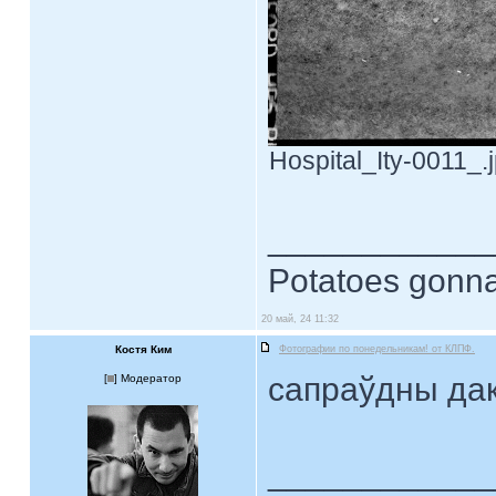
Hospital_Ity-0011_.
____________
Potatoes gonna
20 май, 24 11:32
Костя Ким
Фотографии по понедельникам! от КЛПФ.
сапраўдны да
[
] Модератор
____________