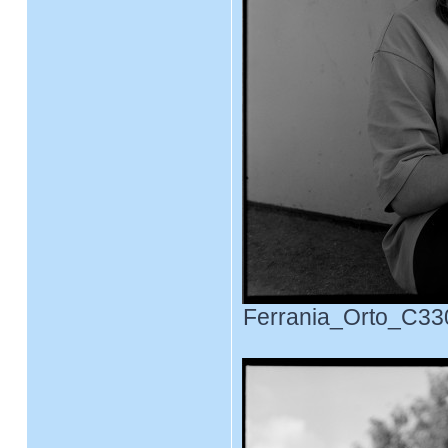
Ferrania_Orto_C330