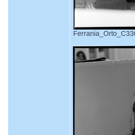
Ferrania_Orto_C330