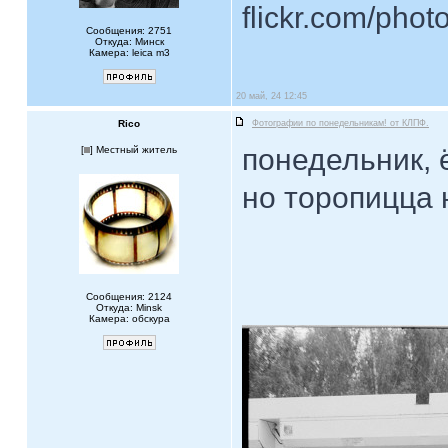
flickr.com/phot
Сообщения: 2751
Откуда: Минск
Камера: leica m3
20 май, 24 12:45
Rico
Фотографии по понедельникам! от КЛПФ.
понедельник, 
[
] Местный житель
но торопицца 
Сообщения: 2124
Откуда: Minsk
Камера: обскура