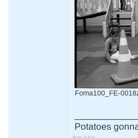
Foma100_FE-0018z.j
____________
Potatoes gonna
08 июл, 24 11:13