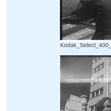
Kodak_Select_400_F