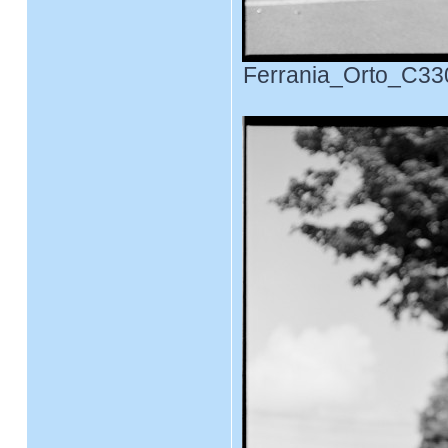
Ferrania_Orto_C330