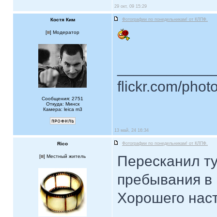
29 окт, 09 15:29
Костя Ким
Фотографии по понедельникам! от КЛПФ.
[
] Модератор
____________
flickr.com/phot
Сообщения: 2751
Откуда: Минск
Камера: leica m3
13 май, 24 16:34
Rico
Фотографии по понедельникам! от КЛПФ.
Пересканил ту
[
] Местный житель
пребывания в 
Хорошего нас