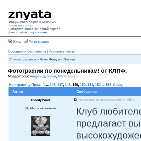
Форум фотографов в Беларуси:
forum.znyata.com
Смотрите также основной портал
фотографов:
znyata.com
Вход
Регистрация
Сообщения без ответов
|
Активные темы
Список форумов
»
Фото Форум
»
Плёнка
Фотографии по понедельникам! от КЛПФ.
Модераторы:
Андрей Дубинин
,
Moderators
На страницу
Пред.
1
...
146
,
147
,
148
,
149
,
150
,
151
,
152
...
162
След.
Автор
Сообщение
BloodyPooH
Фотографии по понедельникам! от КЛПФ.
Клуб любител
[
] Местный житель
предлагает в
высокохудоже