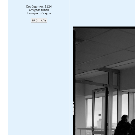
Сообщения: 2124
Откуда: Minsk
Камера: обскура