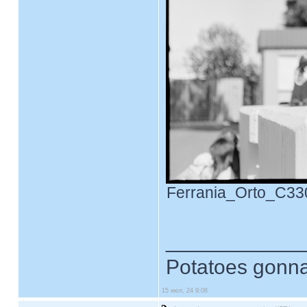
Ferrania_Orto_C330
____________
Potatoes gonna
15 июл, 24 9:08