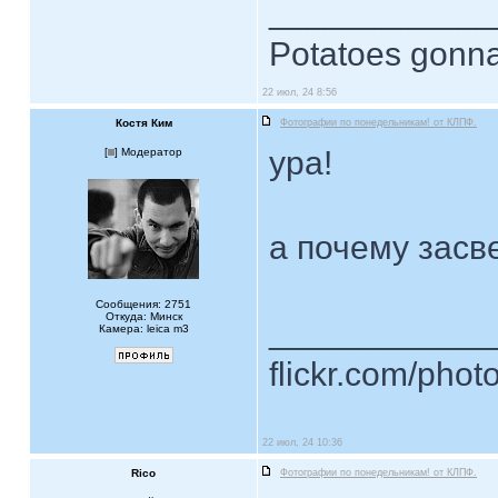
____________
Potatoes gonna
22 июл, 24 8:56
Костя Ким
Фотографии по понедельникам! от КЛПФ.
ура!
[
] Модератор
а почему засв
Сообщения: 2751
Откуда: Минск
____________
Камера: leica m3
flickr.com/phot
22 июл, 24 10:36
Rico
Фотографии по понедельникам! от КЛПФ.