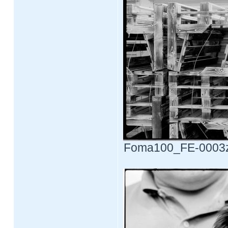
Foma100_FE-0003z.j