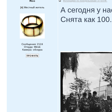
Rico
Фотографии по понедельникам! от КЛПФ.
А сегодня у на
[
] Местный житель
Снята как 100
Сообщения: 2124
Откуда: Minsk
Камера: обскура