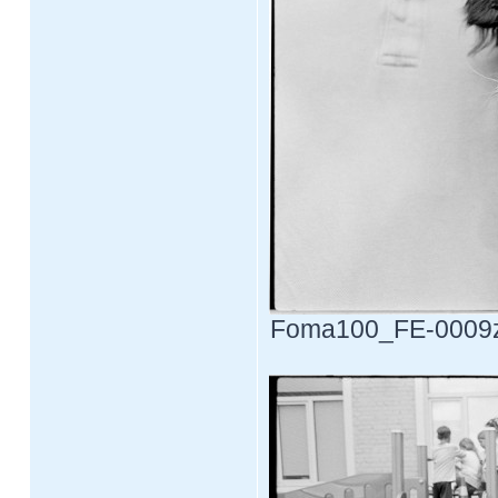
Foma100_FE-0009z.j