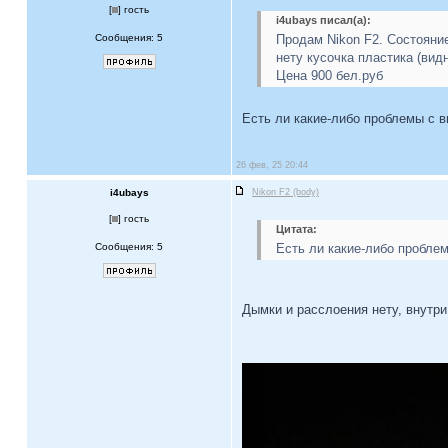
[
] гость
i4ubays писал(а):
Сообщения: 5
Продам Nikon F2. Состояние
нету кусочка пластика (вид
Цена 900 бел.руб
Есть ли какие-либо проблемы с 
26 фев, 25 20:44
i4ubays
Nikon F2 (body)
[
] гость
Цитата:
Сообщения: 5
Есть ли какие-либо пробле
Дымки и расслоения нету, внутри