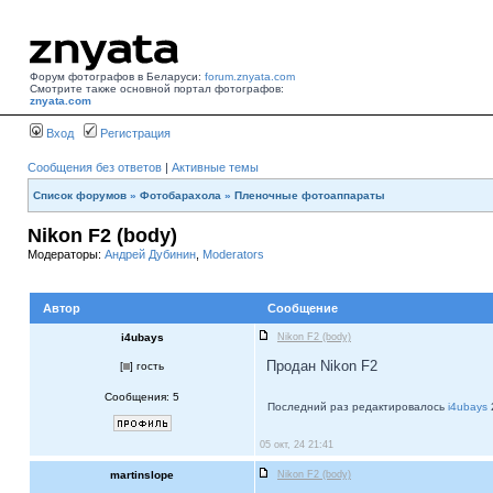
Форум фотографов в Беларуси:
forum.znyata.com
Смотрите также основной портал фотографов:
znyata.com
Вход
Регистрация
Сообщения без ответов
|
Активные темы
Список форумов
»
Фотобарахола
»
Пленочные фотоаппараты
Nikon F2 (body)
Модераторы:
Андрей Дубинин
,
Moderators
Автор
Сообщение
i4ubays
Nikon F2 (body)
Продан Nikon F2
[
] гость
Сообщения: 5
Последний раз редактировалось
i4ubays
05 окт, 24 21:41
martinslope
Nikon F2 (body)