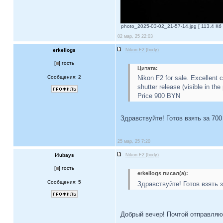
photo_2025-03-02_21-57-14.jpg [ 113.4 Кб 
02 мар, 25 22:03
erkellogs
Nikon F2 (body)
[
] гость
Цитата:
Сообщения: 2
Nikon F2 for sale. Excellent 
shutter release (visible in the
Price 900 BYN
Здравствуйте! Готов взять за 70
25 мар, 25 7:20
i4ubays
Nikon F2 (body)
[
] гость
erkellogs писал(а):
Сообщения: 5
Здравствуйте! Готов взять 
Добрый вечер! Почтой отправляю