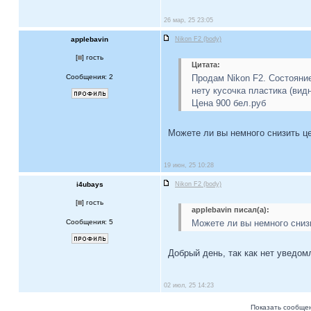
26 мар, 25 23:05
applebavin
Nikon F2 (body)
[
] гость
Цитата:
Сообщения: 2
Продам Nikon F2. Состояние
нету кусочка пластика (вид
Цена 900 бел.руб
Можете ли вы немного снизить ц
19 июн, 25 10:28
i4ubays
Nikon F2 (body)
[
] гость
applebavin писал(а):
Сообщения: 5
Можете ли вы немного сниз
Добрый день, так как нет уведом
02 июл, 25 14:23
Показать сообщен