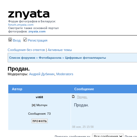
Форум фотографов в Беларуси:
forum.znyata.com
Смотрите также основной портал
фотографов:
znyata.com
Вход
Регистрация
Сообщения без ответов
|
Активные темы
Список форумов
»
Фотобарахола
»
Цифровые фотоаппараты
Продан.
Модераторы:
Андрей Дубинин
,
Moderators
Автор
Сообщение
vit68
Продан.
Продан.
[
] Молчун
Сообщения: 73
08 ноя, 25 15:58
Показать сообщения за:
Поле со