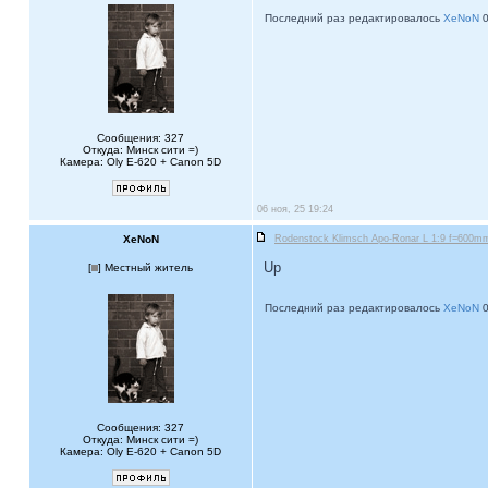
Последний раз редактировалось
XeNoN
0
Сообщения: 327
Откуда: Минск сити =)
Камера: Oly E-620 + Canon 5D
06 ноя, 25 19:24
XeNoN
Rodenstock Klimsch Apo-Ronar L 1:9 f=600mm 
Up
[
] Местный житель
Последний раз редактировалось
XeNoN
0
Сообщения: 327
Откуда: Минск сити =)
Камера: Oly E-620 + Canon 5D