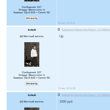
Сообщения: 327
Откуда: Минск сити =)
Камера: Oly E-620 + Canon 5D
08 янв, 26 23:21
XeNoN
Rodenstock Klimsch Apo-Ronar L 1:9 f=600mm 
Up
[
] Местный житель
Сообщения: 327
Откуда: Минск сити =)
Камера: Oly E-620 + Canon 5D
13 янв, 26 14:28
XeNoN
Rodenstock Klimsch Apo-Ronar L 1:9 f=600mm 
1000 руб
[
] Местный житель