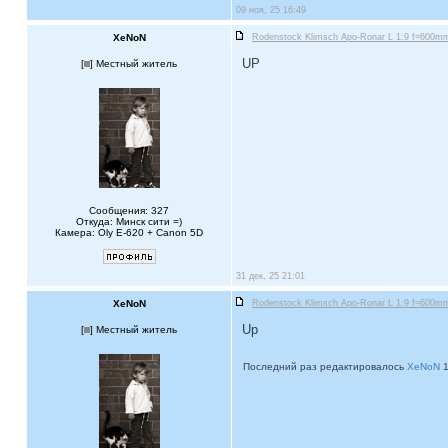
09 ноя, 25 16:49
XeNoN
Rodenstock Klimsch Apo-Ronar L 1:9 f=600mm 
UP
[
] Местный житель
Сообщения: 327
Откуда: Минск сити =)
Камера: Oly E-620 + Canon 5D
31 дек, 25 21:01
XeNoN
Rodenstock Klimsch Apo-Ronar L 1:9 f=600mm 
Up
[
] Местный житель
Последний раз редактировалось
XeNoN
1