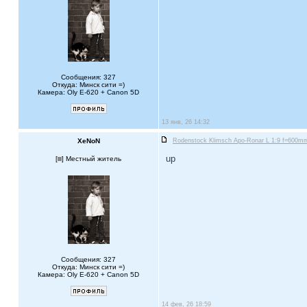
Сообщения: 327
Откуда: Минск сити =)
Камера: Oly E-620 + Canon 5D
13 янв, 26 14:32
XeNoN
Rodenstock Klimsch Apo-Ronar L 1:9 f=600mm 
up
[
] Местный житель
Сообщения: 327
Откуда: Минск сити =)
Камера: Oly E-620 + Canon 5D
14 фев, 26 18:59