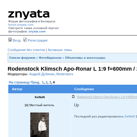
Форум фотографов в Беларуси:
forum.znyata.com
Смотрите также основной портал
фотографов:
znyata.com
Вход
Регистрация
Сообщения без ответов
|
Активные темы
Список форумов
»
Фотобарахола
»
Объективы и аксессуары
Rodenstock Klimsch Apo-Ronar L 1:9 f=600mm / 2
Модераторы:
Андрей Дубинин
,
Moderators
На страницу
Пред.
1
,
2
,
3
,
4
Автор
Сообщение
XeNoN
Rodenstock Klimsch Apo-Ronar L 1:9 f=600mm 
Up
[
] Местный житель
Последний раз редактировалось
XeNoN
1