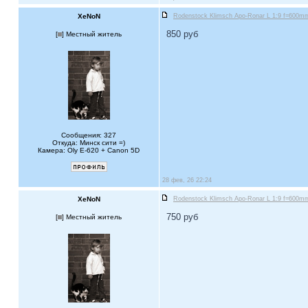
XeNoN
Rodenstock Klimsch Apo-Ronar L 1:9 f=600mm 
850 руб
[
] Местный житель
Сообщения: 327
Откуда: Минск сити =)
Камера: Oly E-620 + Canon 5D
28 фев, 26 22:24
XeNoN
Rodenstock Klimsch Apo-Ronar L 1:9 f=600mm 
750 руб
[
] Местный житель