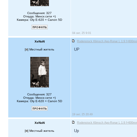
Сообщения: 327
Откуда: Минск сити =)
Камера: Oly E-620 + Canon 5D
04 окт, 25 9:01
XeNoN
Rodenstock Klimsch Apo-Ronar L 1:9 f=600mm 
UP
[
] Местный житель
Сообщения: 327
Откуда: Минск сити =)
Камера: Oly E-620 + Canon 5D
19 окт, 25 20:49
XeNoN
Rodenstock Klimsch Apo-Ronar L 1:9 f=600mm 
Up
[
] Местный житель