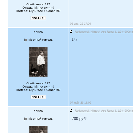
Сообщения: 327
Откуда: Минск сити =)
Камера: Oly E-620 + Canon 5D
05 апр, 26 17:06
XeNoN
Rodenstock Klimsch Apo-Ronar L 1:9 f=600mm 
Up
[
] Местный житель
Сообщения: 327
Откуда: Минск сити =)
Камера: Oly E-620 + Canon 5D
07 май, 26 18:06
XeNoN
Rodenstock Klimsch Apo-Ronar L 1:9 f=600mm 
700 руб!
[
] Местный житель