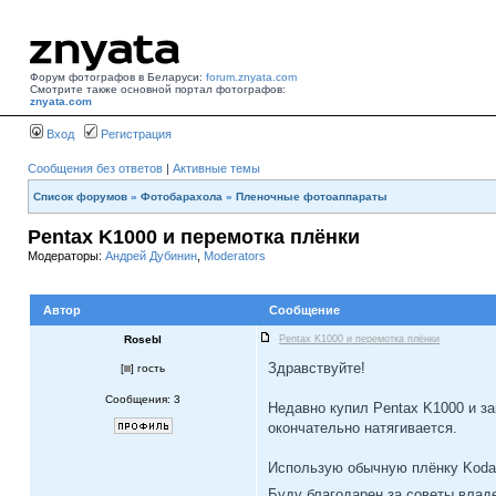
Форум фотографов в Беларуси:
forum.znyata.com
Смотрите также основной портал фотографов:
znyata.com
Вход
Регистрация
Сообщения без ответов
|
Активные темы
Список форумов
»
Фотобарахола
»
Пленочные фотоаппараты
Pentax K1000 и перемотка плёнки
Модераторы:
Андрей Дубинин
,
Moderators
Автор
Сообщение
Rosebl
Pentax K1000 и перемотка плёнки
Здравствуйте!
[
] гость
Сообщения: 3
Недавно купил Pentax K1000 и з
окончательно натягивается.
Использую обычную плёнку Kodak
Ragdoll Hit
Буду благодарен за советы влад