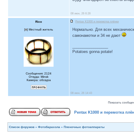
08 июн, 26 6:26
Rico
Pentax K1000 и перемотка плёнки
Нормально. Для всех механическ
[
] Местный житель
самонамотки и 34 не дают
_________________
Potatoes gonna potate!
Сообщения: 2124
Откуда: Minsk
Камера: обскура
08 июн, 26 14:43
Показать сообщен
Pentax K1000 и перемотка плё
Список форумов
»
Фотобарахола
»
Пленочные фотоаппараты