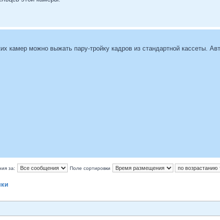
их камер можно выжать пару-тройку кадров из стандартной кассеты. А
ия за:
Поле сортировки
нки