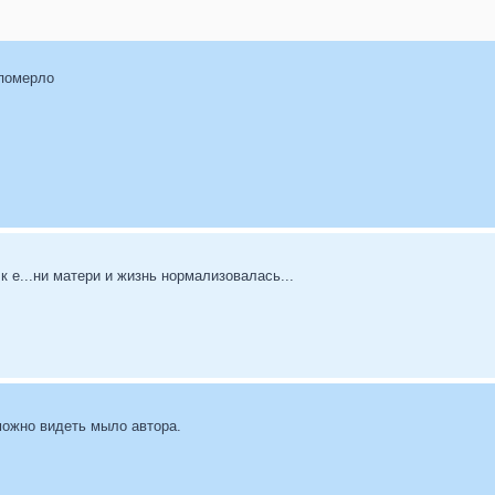
померло
к е...ни матери и жизнь нормализовалась...
можно видеть мыло автора.