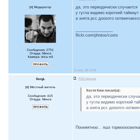
да, это периодически случается
[
] Модератор
у гугла видимо короткий таймаут
а знята рсс дооолго оотвеечаеээ
_________________
flickr.com/photos/costo
Сообщения: 2751
Откуда: Минск
Камера: leica m3
31 июл, 09 15:56
SergL
RSS форума
[
] Местный житель
Костя Ким писал(а):
Сообщения: 415
да, это периодически случа
Откуда: Минск
у гугла видимо короткий та
а знята рсс дооолго оотвее
Пооняятноо... пшэ тормоооозилка