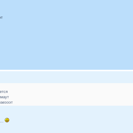
эт
ется
ймаут
чаеэээт
...