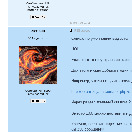
Сообщения: 138
Откуда: Минск
Камера: canon
20 июн, 08 11:11
Alex Skill
RSS форума
Сейчас по умолчанию выдаётся н
[
] Модератор
НО!
Если кого-то не устраивает тако
Для этого нужно добавить один п
Например, чтобы получить после
Сообщения: 2590
http://forum.znyata.com/rss.php?c
Откуда: Минск
Через разделительный символ ?
Вместо 100, можно поставить и д
Конечно, не стоит надеяться на 
бы 350 сообщений.