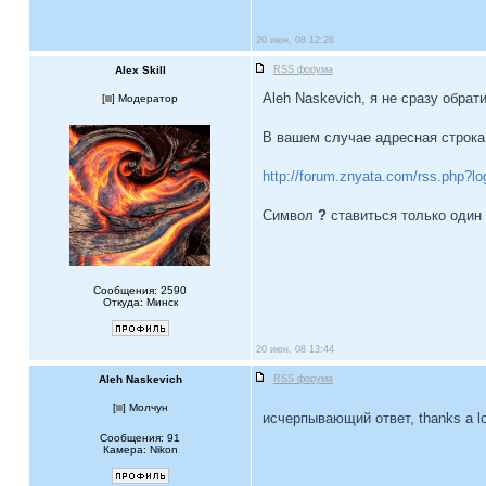
20 июн, 08 12:26
Alex Skill
RSS форума
Aleh Naskevich, я не сразу обра
[
] Модератор
В вашем случае адресная строка
http://forum.znyata.com/rss.php?l
Cимвол
?
ставиться только один
Сообщения: 2590
Откуда: Минск
20 июн, 08 13:44
Aleh Naskevich
RSS форума
[
] Молчун
исчерпывающий ответ, thanks a l
Сообщения: 91
Камера: Nikon