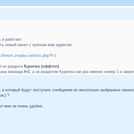
 и работает.
ать новый канал с нужным вам адресом.
p://forum.znyata.com/rss.php?f=1
я из раздела
Курилка (оффтоп)
.
дана команда
f=1
, а за разделом Курилка как раз именно номер 1 и закре
, в который будут поступать сообщения из нескольких выбранных канал
ис) ?
л мне не очень удобно.