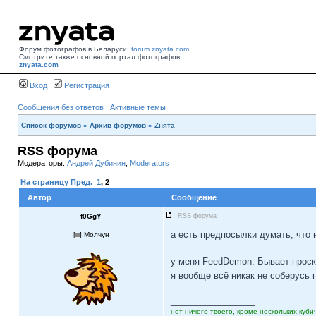
Форум фотографов в Беларуси:
forum.znyata.com
Смотрите также основной портал фотографов:
znyata.com
Вход
Регистрация
Сообщения без ответов
|
Активные темы
Список форумов
»
Архив форумов
»
Zнята
RSS форума
Модераторы:
Андрей Дубинин
,
Moderators
На страницу
Пред.
1
,
2
Автор
Сообщение
f0GgY
RSS форума
а есть предпосылки думать, что
[
] Молчун
у меня FeedDemon. Бывает проск
я вообще всё никак не соберусь 
_________________
нет ничего твоего, кроме нескольких кубич