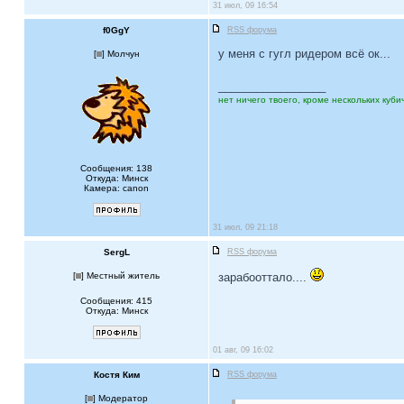
31 июл, 09 16:54
f0GgY
RSS форума
у меня с гугл ридером всё ок...
[
] Молчун
_________________
нет ничего твоего, кроме нескольких кубич
Сообщения: 138
Откуда: Минск
Камера: canon
31 июл, 09 21:18
SergL
RSS форума
[
] Местный житель
зарабооттало....
Сообщения: 415
Откуда: Минск
01 авг, 09 16:02
Костя Ким
RSS форума
[
] Модератор