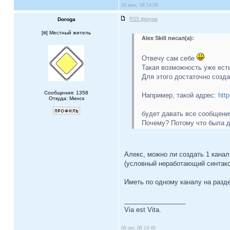
20 июн, 08 14:09
Doroga
RSS форума
[
] Местный житель
Alex Skill писал(а):
Отвечу сам себе
Такая возможность уже есть
Для этого достаточно созд
Сообщения: 1358
Например, такой адрес:
htt
Откуда: Минск
будет давать все сообщени
Почему? Потому что была 
Алекс, можно ли создать 1 канал
(условный неработающий синтакс
Иметь по одному каналу на разде
_________________
Via est Vita.
08 окт, 08 14:45