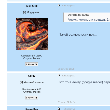
Alex Skill
RSS форума
[
] Модератор
Doroga писал(а):
Алекс, можно ли создать 1 
Такой возможности нет...
Сообщения: 2590
Откуда: Минск
08 окт, 08 15:26
SergL
RSS форума
что то в ленту (google reader) п
[
] Местный житель
Сообщения: 415
Откуда: Минск
31 июл, 09 14:14
Костя Ким
RSS форума