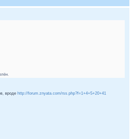
плён.
ов, вроде
http://forum.znyata.com/rss.php?f=1+4+5+20+41