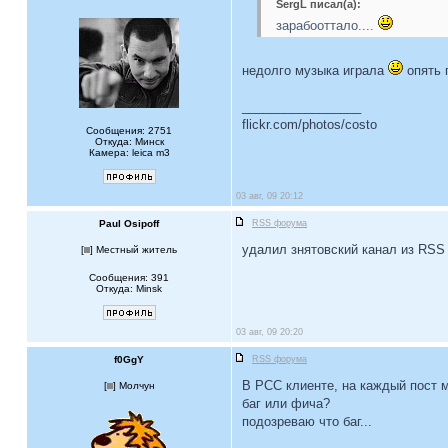
SergL писал(а):
зарабооттало....
недолго музыка играла
опять 
_________________
flickr.com/photos/costo
Сообщения: 2751
Откуда: Минск
Камера: leica m3
03 авг, 09 20:12
Paul Osipoff
RSS форума
удалил знятовский канал из RSS 
[
] Местный житель
Сообщения: 391
Откуда: Minsk
03 авг, 09 20:20
f0GgY
RSS форума
В РСС клиенте, на каждый пост 
[
] Молчун
баг или фича?
подозреваю что баг...