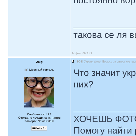
постоянно вор
____________
такова се ля в
14 фев, 09 2:49
2olg
SOS! Украли фото! Борюсь за авторские пра
Что значит ук
[
] Местный житель
них?
____________
Сообщения: 473
ХОЧЕШЬ ФОТ
Откуда: с лучших семинаров
Камера: Nokia 3310
Помогу найти 