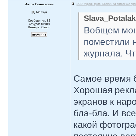
Антон Поплавский
SOS! Украли фото! Борюсь за авторские пра
[
] Молчун
Slava_Potalak
Сообщения: 82
Откуда: Минск
Вобщем мою
Камера: Сапоп
поместили н
журнала. Ч
Самое время 
Хорошая рекла
экранов к наро
бла-бла. И все
какой фотогра