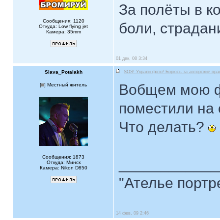
За полёты в к
Сообщения: 1120
боли, страдан
Откуда: Low flying jet
Камера: 35mm
01 дек, 08 3:34
Slava_Potalakh
SOS! Украли фото! Борюсь за авторские пра
Вобщем мою ф
[
] Местный житель
поместили на 
Что делать?
Сообщения: 1873
____________
Откуда: Минск
Камера: Nikon D850
"Ателье портр
14 фев, 09 2:46