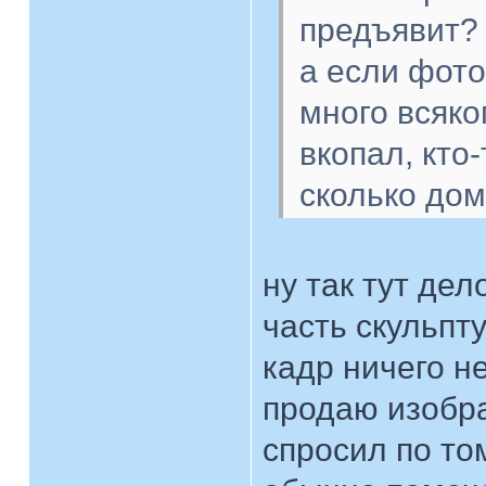
предъявит?
а если фото
много всяко
вкопал, кто
сколько дом
ну так тут де
часть скульпт
кадр ничего н
продаю изобра
спросил по том