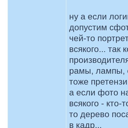
ну а если логи
допустим сфот
чей-то портре
всякого... так
производителя
рамы, лампы, 
тоже претенз
а если фото н
всякого - кто-
то дерево пос
в кадр...