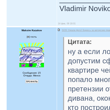
Vladimir Novik
14 фев, 09 18:01
Maksim Kazakov
SOS! Украли фото! Борюсь за авторские пра
[
] гость
Цитата:
ну а если ло
допустим сф
квартире че
Сообщения: 15
Откуда: Менск
попало много
претензии о
дивана, око
кто построи