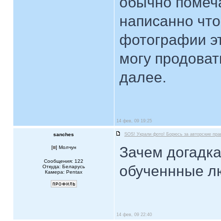
обычно помеча
написанно что
фотографии эт
могу продоват
далее.
14 фев, 09 19:25
sanches
SOS! Украли фото! Борюсь за авторские пра
Зачем догадка
[
] Молчун
Сообщения: 122
обученнные лю
Откуда: Беларусь
Камера: Pentax
14 фев, 09 22:40