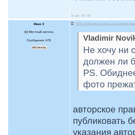
10 дек, 09 2:18
Иван З
SOS! Украли фото! Борюсь за авторские пра
[
] Местный житель
Vladimir Novi
Сообщения: 478
Не хочу ни 
должен ли 
PS. Обиднее
фото прежа
авторское пра
публиковать б
указания авто