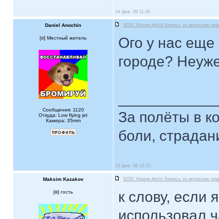
14 фев, 09 11:45
Daniel Anochin
SOS! Украли фото! Борюсь за авторские пра
Ого у нас еще
[
] Местный житель
городе? Неуж
____________
Сообщения: 1120
За полёты в к
Откуда: Low flying jet
Камера: 35mm
боли, страдан
14 фев, 09 15:15
Maksim Kazakov
SOS! Украли фото! Борюсь за авторские пра
к слову, если
[
] гость
использовал ч