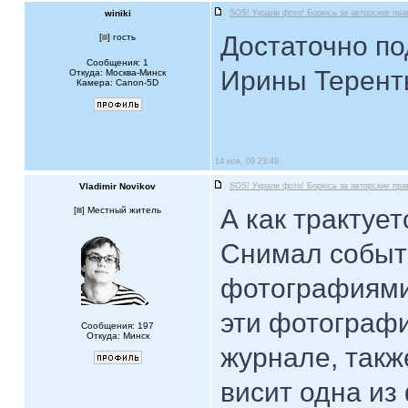
winiki
SOS! Украли фото! Борюсь за авторские пра
Достаточно п
[
] гость
Сообщения: 1
Ирины Терент
Откуда: Москва-Минск
Камера: Canon-5D
14 ноя, 09 23:49
Vladimir Novikov
SOS! Украли фото! Борюсь за авторские пра
А как трактует
[
] Местный житель
Cнимал событи
фотографиями,
эти фотографи
Сообщения: 197
Откуда: Минск
журнале, такж
висит одна из