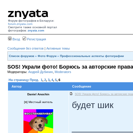
Форум фотографов в Беларуси:
forum.znyata.com
Смотрите также основной портал
фотографов:
znyata.com
Вход
Регистрация
Сообщения без ответов
|
Активные темы
Список форумов
»
Фото Форум
»
Профессиональные аспекты фотографии
SOS! Украли фото! Борюсь за авторские права
Модераторы:
Андрей Дубинин
,
Moderators
На страницу
Пред.
1
,
2
,
3
,
4
,
5
,
6
Автор
Сообщение
Daniel Anochin
SOS! Украли фото! Борюсь за авторские пра
будет шик
[
] Местный житель
____________