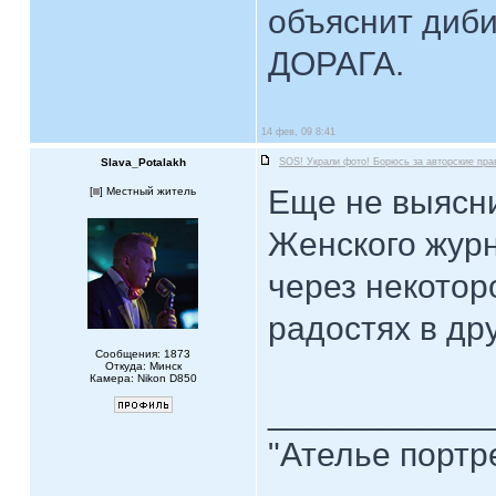
объяснит диби
ДОРАГА.
14 фев, 09 8:41
Slava_Potalakh
SOS! Украли фото! Борюсь за авторские пра
Еще не выясни
[
] Местный житель
Женского журн
через некотор
радостях в др
Сообщения: 1873
Откуда: Минск
Камера: Nikon D850
____________
"Ателье портр