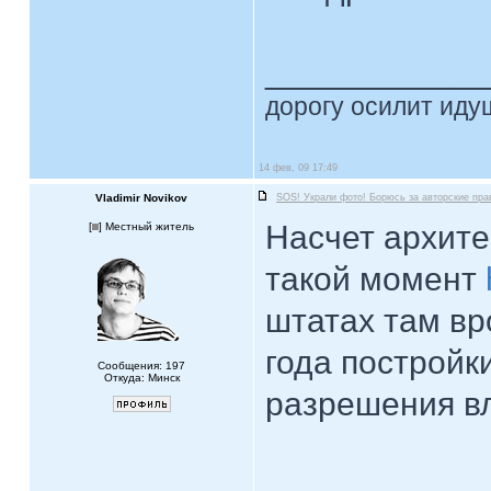
____________
дорогу осилит идущ
14 фев, 09 17:49
Vladimir Novikov
SOS! Украли фото! Борюсь за авторские пра
Насчет архите
[
] Местный житель
такой момент
штатах там вр
года постройк
Сообщения: 197
Откуда: Минск
разрешения в
____________