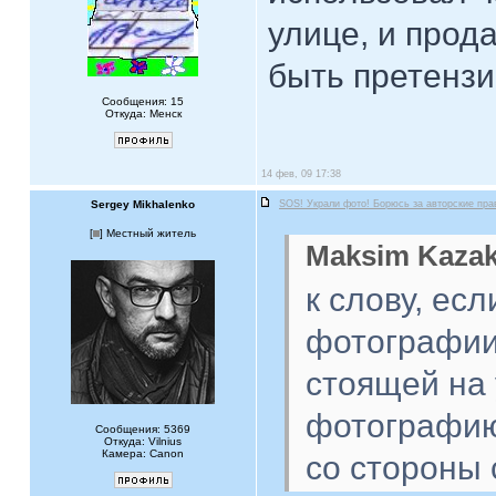
улице, и прод
быть претензи
Сообщения: 15
Откуда: Менск
14 фев, 09 17:38
Sergey Mikhalenko
SOS! Украли фото! Борюсь за авторские пра
[
] Местный житель
Maksim Kazak
к слову, ес
фотографии
стоящей на 
фотографию,
Сообщения: 5369
Откуда: Vilnius
Камера: Canon
со стороны 