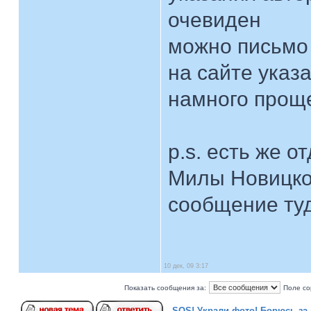
очевиден
можно письмо 
на сайте указ
намного проще
p.s. есть же о
Милы Новицко
сообщение ту
10 дек, 09 3:17
Показать сообщения за:
Поле со
SOS! Украли фото! Борюсь за 