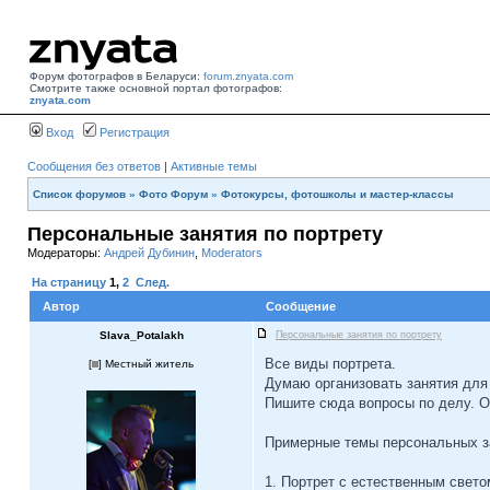
Форум фотографов в Беларуси:
forum.znyata.com
Смотрите также основной портал фотографов:
znyata.com
Вход
Регистрация
Сообщения без ответов
|
Активные темы
Список форумов
»
Фото Форум
»
Фотокурсы, фотошколы и мастер-классы
Персональные занятия по портрету
Модераторы:
Андрей Дубинин
,
Moderators
На страницу
1
,
2
След.
Автор
Сообщение
Slava_Potalakh
Персональные занятия по портрету
Все виды портрета.
[
] Местный житель
Думаю организовать занятия для
Пишите сюда вопросы по делу. О
Примерные темы персональных з
1. Портрет с естественным свето