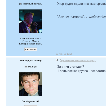
Упор будет сделан на мастерклас
[
] Местный житель
_________________
"Ателье портрета", студийная ф
Сообщения: 1873
Откуда: Минск
Камера: Nikon D850
23 янв, 09 13:25
Aleksey_Kaznadey
Персональные занятия по портрету
Занятия в студии?
[
] Молчун
1-ая/пилотная группа - бесплатно
Сообщения: 93