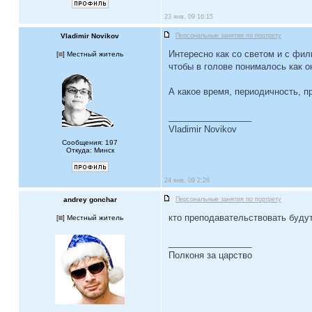
23 янв, 09 16:15
Vladimir Novikov
Персональные занятия по портрету
Интересно как со светом и с фил
[
] Местный житель
чтобы в голове понималось как о
А какое время, периодичность, п
_________________
Vladimir Novikov
Сообщения: 197
Откуда: Минск
24 янв, 09 2:26
andrey gonchar
Персональные занятия по портрету
кто преподавательствовать буду
[
] Местный житель
_________________
Полконя за царство