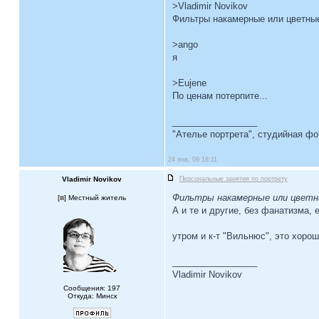
>Vladimir Novikov
Фильтры накамерные или цветные
>ango
я
>Eujene
По ценам потерпите...
_________________
"Ателье портрета", студийная ф
24 янв, 09 18:11
Vladimir Novikov
Персональные занятия по портрету
Фильтры накамерные или цветн
[
] Местный житель
А и те и другие, без фанатизма, 
утром и к-т "Вильнюс", это хорош
_________________
Vladimir Novikov
Сообщения: 197
Откуда: Минск