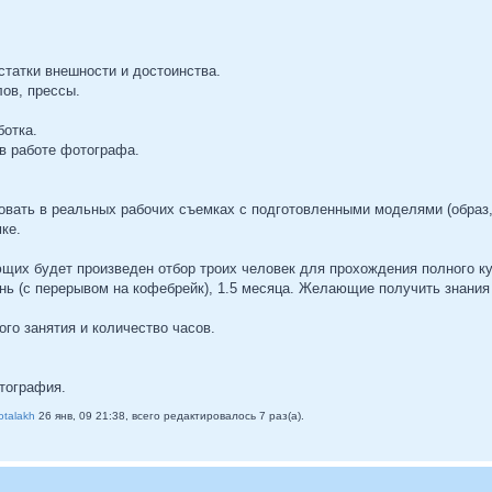
.
статки внешности и достоинства.
ов, прессы.
ботка.
 в работе фотографа.
овать в реальных рабочих съемках с подготовленными моделями (образ,
ке.
их будет произведен отбор троих человек для прохождения полного кур
ень (с перерывом на кофебрейк), 1.5 месяца. Желающие получить знани
го занятия и количество часов.
отография.
otalakh
26 янв, 09 21:38, всего редактировалось 7 раз(а).