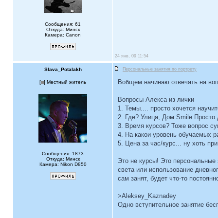
Сообщения: 61
Откуда: Минск
Камера: Canon
24 янв, 09 11:54
Slava_Potalakh
Персональные занятия по портрету
Вобщем начинаю отвечать на во
[
] Местный житель
Вопросы Алекса из лички
1. Темы.... просто хочется научи
2. Где? Улица, Дом Smile Просто
3. Время курсов? Тоже вопрос су
4. На какои уровень обучаемых 
5. Цена за час/курс... ну хоть пр
Сообщения: 1873
Откуда: Минск
Это не курсы! Это персональные 
Камера: Nikon D850
света или использование дневног
сам занят, будет что-то постоян
>Aleksey_Kaznadey
Одно вступительное занятие бес