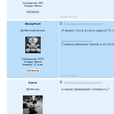
Сообщения: 282
Откуда: Минск
24 янв, 09 2:35
BloodyPooH
Персональные занятия по портрету
А может это в услуги надо,а? А т
[
] Местный житель
_________________
Съемка навозных жуков в их есте
Сообщения: 2372
Откуда: Минск
Камера: 17 м.кв.
24 янв, 09 10:11
Eujene
Персональные занятия по портрету
а какая примерная стоимость?
[
] Молчун