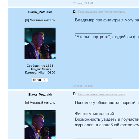
25 янв, 09 1:41
Slava_Potalakh
Персональные занятия по портрету
Владимир про фильтры я могу рас
[
] Местный житель
_________________
"Ателье портрета", студийная ф
Сообщения: 1873
Откуда: Минск
Камера: Nikon D850
26 янв, 09 1:58
Slava_Potalakh
Персональные занятия по портрету
Понемногу обновляется первый по
[
] Местный житель
Фишки моих занятий:
Возможность увидеть и поучаств
журналов, в свадебной фотосъем
_________________