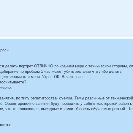
просы
тся делать портрет ОТЛИЧНО по краинеи мере с техническои стороны, све
 добирание по пробкам 1 час может убить желание что либо делать
щественныи для меня. Утро - ОК, Вечер - пасс.
рассчитываете?
имерно.
занятия, по типу репетиторства+съемка. Темы различные от техническо
о. Ориентировочно занятия буду проводить у себя в мастерской район к
ное, что-то плавающее, выездные съемки. Уровень обучаемых разный. Це
платно.