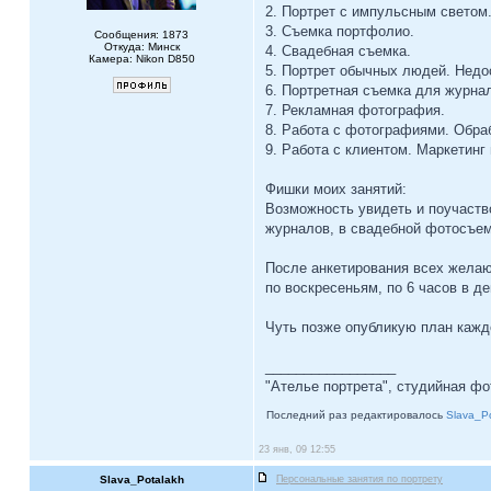
2. Портрет с импульсным светом
3. Съемка портфолио.
Сообщения: 1873
Откуда: Минск
4. Свадебная съемка.
Камера: Nikon D850
5. Портрет обычных людей. Недо
6. Портретная съемка для журнал
7. Рекламная фотография.
8. Работа с фотографиями. Обра
9. Работа с клиентом. Маркетинг
Фишки моих занятий:
Возможность увидеть и поучаств
журналов, в свадебной фотосъем
После анкетирования всех желающ
по воскресеньям, по 6 часов в д
Чуть позже опубликую план каждо
_________________
"Ателье портрета", студийная ф
Последний раз редактировалось
Slava_P
23 янв, 09 12:55
Slava_Potalakh
Персональные занятия по портрету