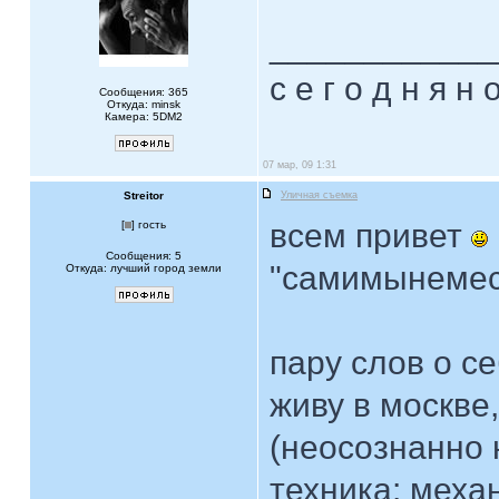
____________
с е г о д н я н 
Сообщения: 365
Откуда: minsk
Камера: 5DM2
07 мар, 09 1:31
Streitor
Уличная съемка
всем привет
[
] гость
Сообщения: 5
"самимынемесн
Откуда: лучший город земли
пару слов о се
живу в москве
(неосознанно 
техника: меха