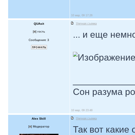
10 мар, 09 17:26
QUAsit
Уличная съемка
... и еще немн
[
] гость
Сообщения: 3
____________
Сон разума ро
10 мар, 09 23:48
Alex Skill
Уличная съемка
Так вот какие
[
] Модератор