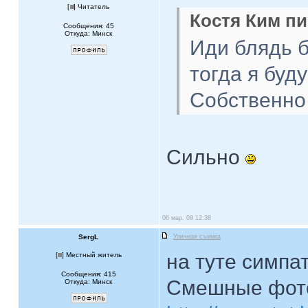
[
] Читатель
Костя Ким пи
Сообщения: 45
Откуда: Минск
Иди блядь б
тогда я буд
Собственно 
Сильно
06 мар, 09 12:38
SergL
Уличная съемка
на туте симпа
[
] Местный житель
Сообщения: 415
Смешные фото
Откуда: Минск