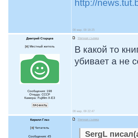
http://news.tut
06 мар, 09 18:25
Дмитрий Старцев
Уличная съемка
В какой то кни
[
] Местный житель
убивает а не 
Сообщения: 198
Откуда: СССР
Камера: Fujifilm X-Е3
06 мар, 09 22:47
Кирилл Глаз
Уличная съемка
[
] Читатель
SergL писал(а
Сообщения: 45