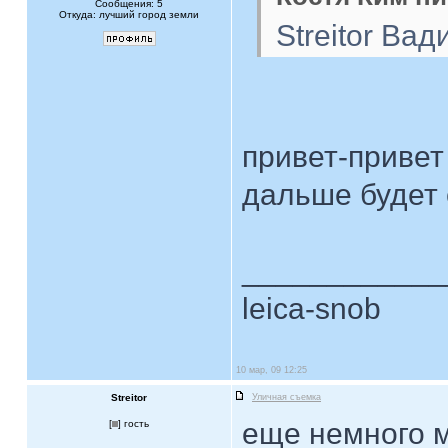
Сообщения: 5
Откуда: лучший город земли
Streitor Ва
привет-приве
дальше будет
____________
leica-snob
10 мар, 09 12:25
Streitor
Уличная съемка
еще немного м
[
] гость