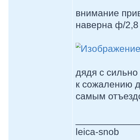
внимание прив
наверна ф/2,8 
дядя с сильно
к сожалению д
самым отъездо
____________
leica-snob