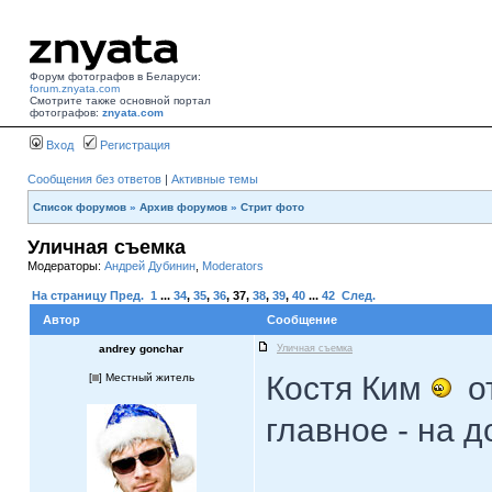
Форум фотографов в Беларуси:
forum.znyata.com
Смотрите также основной портал
фотографов:
znyata.com
Вход
Регистрация
Сообщения без ответов
|
Активные темы
Список форумов
»
Архив форумов
»
Стрит фото
Уличная съемка
Модераторы:
Андрей Дубинин
,
Moderators
На страницу
Пред.
1
...
34
,
35
,
36
,
37
,
38
,
39
,
40
...
42
След.
Автор
Сообщение
andrey gonchar
Уличная съемка
Костя Ким
о
[
] Местный житель
главное - на 