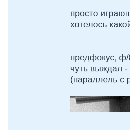
просто играю
хотелось како
предфокус, ф/8
чуть выждал -
(параллель с 