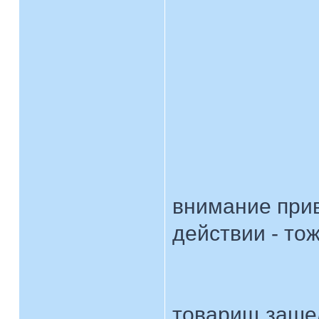
внимание прив
действии - то
товарищ зашел