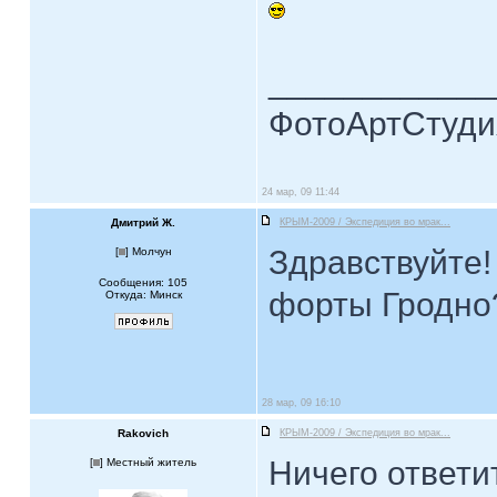
____________
ФотоАртСтудия
24 мар, 09 11:44
Дмитрий Ж.
КРЫМ-2009 / Экспедиция во мрак...
Здравствуйте!
[
] Молчун
Сообщения: 105
форты Гродно
Откуда: Минск
28 мар, 09 16:10
Rakovich
КРЫМ-2009 / Экспедиция во мрак...
Ничего ответит
[
] Местный житель