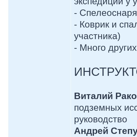
экспедиции у 
- Спелеоснар
- Коврик и сп
участника)
- Много други
ИНСТРУК
Виталий Рак
подземных исс
руководство
Андрей Степ