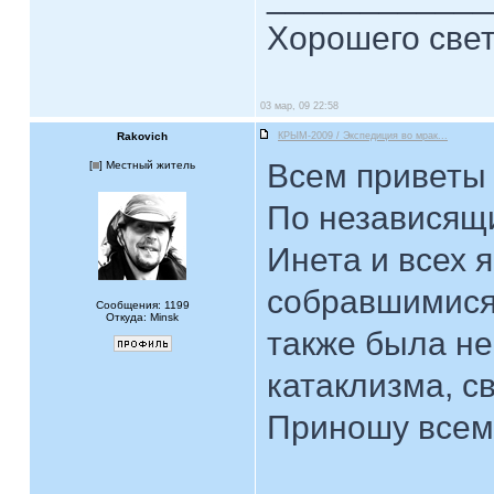
Хорошего свет
03 мар, 09 22:58
Rakovich
КРЫМ-2009 / Экспедиция во мрак...
Всем приветы 
[
] Местный житель
По независящ
Инета и всех я
собравшимися 
Сообщения: 1199
Откуда: Minsk
также была не
катаклизма, с
Приношу всем 