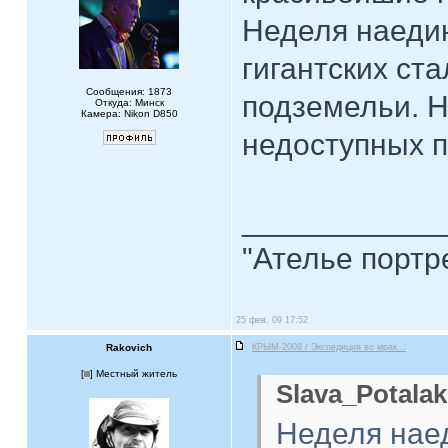
Неделя наедин
гигантских ст
Сообщения: 1873
подземельи. 
Откуда: Минск
Камера: Nikon D850
недоступных 
____________
"Ателье портр
25 фев, 09 17:52
Rakovich
КРЫМ-2009 / Экспедиция во мрак...
[
] Местный житель
Slava_Potalak
Неделя нае