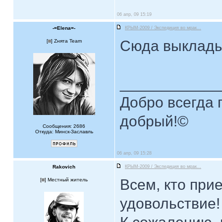
06 апр, 09 15:19
-=Elena=-
КРЫМ-2009 / Экспедиция во мрак...
Сюда выклад
[
] Zнята Team
____________
Добро всегда п
добрый!©
Сообщения: 2686
Откуда: Минск-Заславль
06 апр, 09 15:28
Rakovich
КРЫМ-2009 / Экспедиция во мрак...
Всем, кто прие
[
] Местный житель
удовольствие!