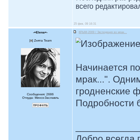
всего редактировал
25 фев, 09 16:31
-=Elena=-
КРЫМ-2009 / Экспедиция во мрак...
[
] Zнята Team
Начинается по
мрак...". Одни
гродненские ф
Сообщения: 2686
Откуда: Минск-Заславль
Подробности б
____________
Добро всегда п