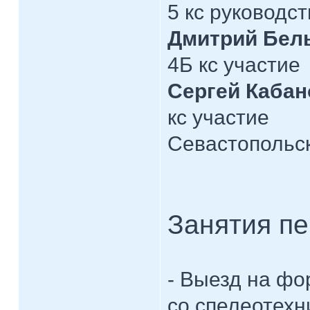
5 кс руководст
Дмитрий Бел
4Б кс участие
Сергей Кабан
кс участие
Севастопольск
Занятия пе
- Выезд на фо
со спелеотехн