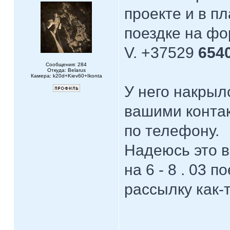
проекте и в 
поездке на фо
V. +37529
6540
Сообщения: 284
Откуда: Belarus
Камера: k20d+Kiev60+Ikonta
У него накрыл
вашими контак
по телефону.
Надеюсь это 
на 6 - 8 . 03 
рассылку как-т
____________