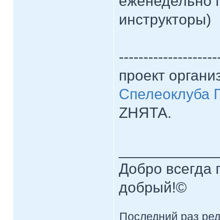
еженедельно 
инструкторы)
--------------------
проект органи
Спелеоклуба
ZНЯТА.
____________
Добро всегда п
добрый!©
Последний раз ре