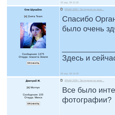
03 апр, 09 12:18
Оля Шукайло
КРЫМ-2009 / Экспедиция во мрак...
Спасибо Орган
[
] Zнята Team
было очень з
____________
Сообщения: 1375
Здесь и сейча
Откуда: планета Земля
06 апр, 09 14:45
Дмитрий Ж.
КРЫМ-2009 / Экспедиция во мрак...
Все было инте
[
] Молчун
Сообщения: 105
фотографии?
Откуда: Минск