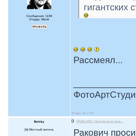
гигантских 
Сообщения: 1199
Откуда: Minsk
Рассмеял...
____________
ФотоАртСтудия
25 фев, 09 17:58
Belsky
КРЫМ-2009 / Экспедиция во мрак...
Ракович проси
[
] Местный житель