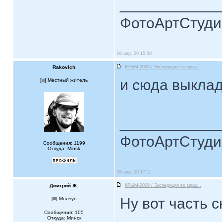
____________
ФотоАртСтудия
06 апр, 09 15:50
Rakovich
КРЫМ-2009 / Экспедиция во мрак...
и сюда выкла
[
] Местный житель
____________
ФотоАртСтудия
Сообщения: 1199
Откуда: Minsk
06 апр, 09 17:11
Дмитрий Ж.
КРЫМ-2009 / Экспедиция во мрак...
Ну вот часть с
[
] Молчун
Сообщения: 105
Откуда: Минск