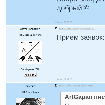
добрый!©
25 фев, 09 16:36
Артур Гапанович
КРЫМ-2009 / Экспедиция во мрак...
Прием заявок
[
] Местный житель
Сообщения: 718
25 фев, 09 17:03
-=Elena=-
КРЫМ-2009 / Экспедиция во мрак...
[
] Zнята Team
ArtGapan пис