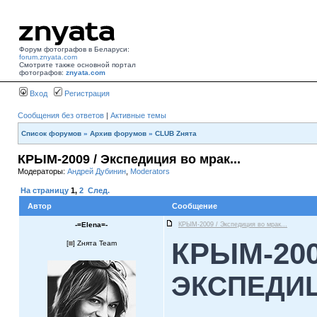
Форум фотографов в Беларуси:
forum.znyata.com
Смотрите также основной портал
фотографов:
znyata.com
Вход
Регистрация
Сообщения без ответов
|
Активные темы
Список форумов
»
Архив форумов
»
CLUB Zнята
КРЫМ-2009 / Экспедиция во мрак...
Модераторы:
Андрей Дубинин
,
Moderators
На страницу
1
,
2
След.
Автор
Сообщение
-=Elena=-
КРЫМ-2009 / Экспедиция во мрак...
КРЫМ-20
[
] Zнята Team
ЭКСПЕДИ