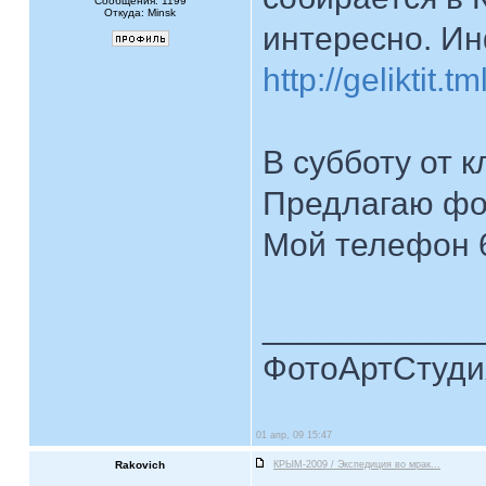
Сообщения: 1199
Откуда: Minsk
интересно. И
http://geliktit
В субботу от к
Предлагаю фот
Мой телефон 
____________
ФотоАртСтудия
01 апр, 09 15:47
Rakovich
КРЫМ-2009 / Экспедиция во мрак...