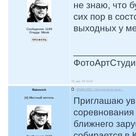
не знаю, что 
сих пор в сос
выходных у ме
Сообщения: 1199
Откуда: Minsk
____________
ФотоАртСтудия
01 апр, 09 15:41
Rakovich
КРЫМ-2009 / Экспедиция во мрак...
Приглашаю уви
[
] Местный житель
соревнования
ближнего зару
собирается в 