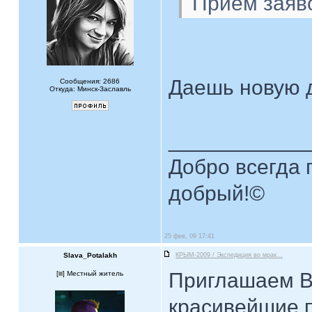
Прием заяв
Даешь новую 
Сообщения: 2686
Откуда: Минск-Заславль
____________
Добро всегда п
добрый!©
25 фев, 09 17:41
Slava_Potalakh
КРЫМ-2009 / Экспедиция во мрак...
Приглашаем В
[
] Местный житель
красивейшие 