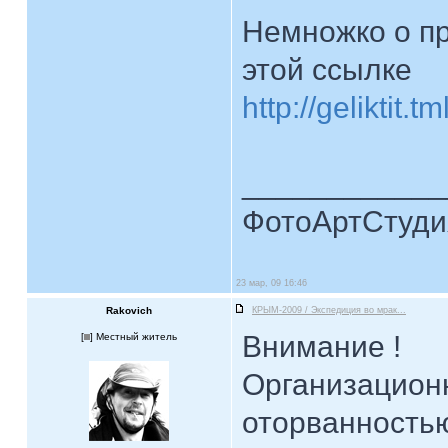
Немножко о пр
этой ссылке
http://geliktit
____________
ФотоАртСтудия
23 мар, 09 16:46
Rakovich
КРЫМ-2009 / Экспедиция во мрак...
Внимание !
[
] Местный житель
Организацион
оторванность