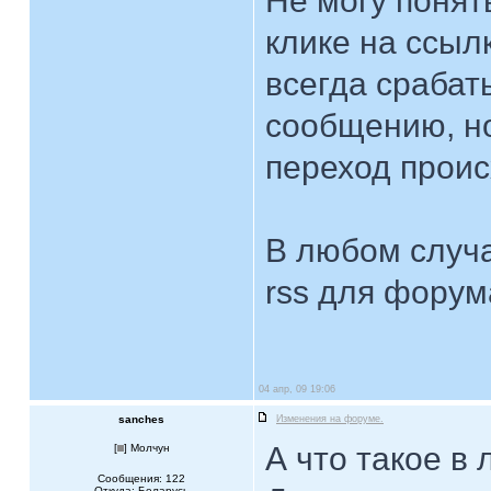
Не могу понят
клике на ссыл
всегда срабат
сообщению, но
переход проис
В любом случ
rss для форум
04 апр, 09 19:06
sanches
Изменения на форуме.
А что такое в
[
] Молчун
Сообщения: 122
Откуда: Беларусь