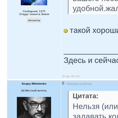
удобной.жал
Сообщения: 1375
Откуда: планета Земля
такой хороши
____________
Здесь и сейча
02 апр, 09 1:18
Sergey Mikhalenko
Изменения на форуме.
[
] Местный житель
Цитата:
Нельзя (или
задавать ко