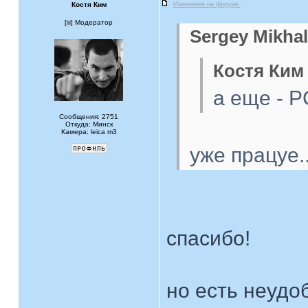
Костя Ким
Изменения на форуме.
[
] Модератор
Sergey Mikhal
Костя Ким 
а еще - 
Сообщения: 2751
Откуда: Минск
Камера: leica m3
уже працуе.
спасибо!
но есть неудо