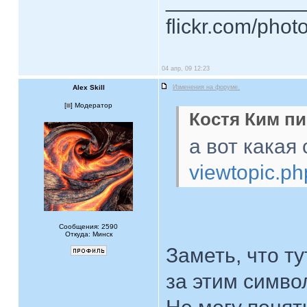
____________
flickr.com/phot
04 апр, 09 12:23
Alex Skill
Изменения на форуме.
[
] Модератор
Костя Ким пи
а вот какая 
viewtopic.p
Сообщения: 2590
Откуда: Минск
Заметь, что т
за этим симво