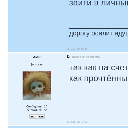
зайти в личный
____________
дорогу осилит идущ
02 апр, 09 15:48
Astar
Изменения на форуме.
так как на сче
[
] гость
как прочтённы
Сообщения: 15
Откуда: Минск
02 апр, 09 22:02