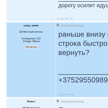
дорогу осилит идущ
05 апр, 09 1:33
crazy_wader
Изменения на форуме.
раньше внизу
[
] Местный житель
Сообщения: 222
строка быстро
Откуда: Минск
вернуть?
____________
+37529550989
14 апр, 09 20:48
Палыч
Изменения на форуме.
[
] Модератор