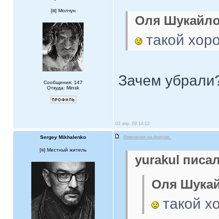
[
] Молчун
Оля Шукайло 
такой хоро
Зачем убрали
Сообщения: 147
Откуда: Minsk
03 апр, 09 14:12
Sergey Mikhalenko
Изменения на форуме.
[
] Местный житель
yurakul писал
Оля Шукай
такой хо