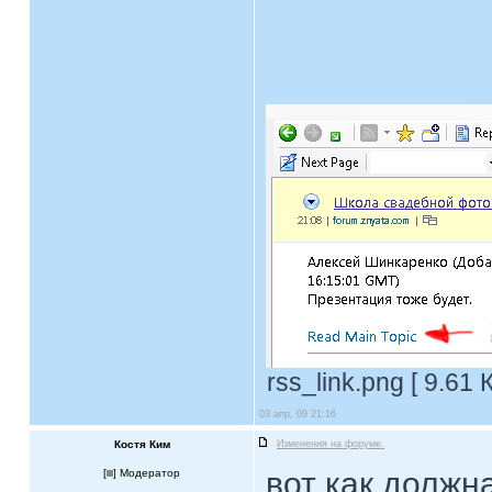
rss_link.png [ 9.61
03 апр, 09 21:16
Костя Ким
Изменения на форуме.
вот как должн
[
] Модератор