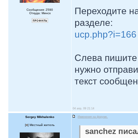
Переходите на
Сообщения: 2590
Откуда: Минск
разделе:
ucp.php?i=166
Слева пишите
нужно отправи
текст сообщен
04 апр, 09 21:14
Sergey Mikhalenko
Изменения на форуме.
[
] Местный житель
sanchez писа