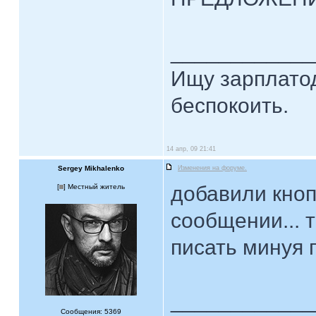
____________
Ищу зарплатод
беспокоить.
14 апр, 09 21:41
Sergey Mikhalenko
Изменения на форуме.
добавили кноп
[
] Местный житель
сообщении...
писать минуя 
____________
Сообщения: 5369