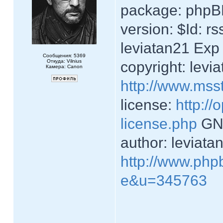
package: phpBB
version: $Id: r
leviatan21 Exp
Сообщения: 5369
Откуда: Vilnius
copyright: levi
Камера: Canon
http://www.mss
license:
http://
license.php
GNU
author: leviata
http://www.php
e&u=345763
____________