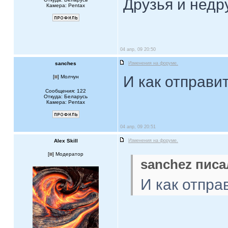
Друзья и недр
Камера: Pentax
04 апр, 09 20:50
sanches
Изменения на форуме.
И как отправи
[
] Молчун
Сообщения: 122
Откуда: Беларусь
Камера: Pentax
04 апр, 09 20:51
Alex Skill
Изменения на форуме.
[
] Модератор
sanchez писа
И как отпр