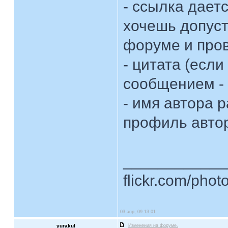
- ссылка даетс
хочешь допуст
форуме и про
- цитата (если
сообщением - 
- имя автора 
профиль автор
____________
flickr.com/phot
03 апр, 09 13:01
yurakul
Изменения на форуме.