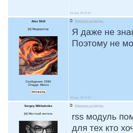
04 апр, 09 22:53
Alex Skill
Изменения на форуме.
Я даже не зна
[
] Модератор
Поэтому не мо
Сообщения: 2590
Откуда: Минск
04 апр, 09 23:02
Sergey Mikhalenko
Изменения на форуме.
rss модуль пом
[
] Местный житель
для тех кто хо