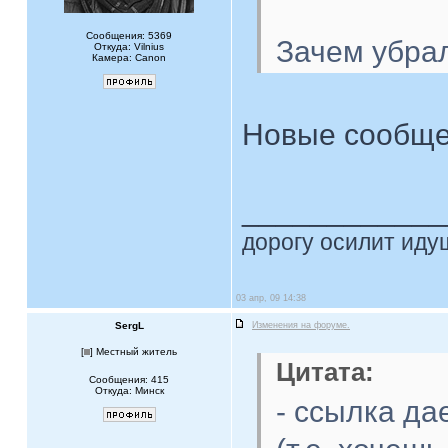
Сообщения: 5369
Зачем убра
Откуда: Vilnius
Камера: Canon
Новые сообщен
____________
дорогу осилит идущ
03 апр, 09 14:38
SergL
Изменения на форуме.
[
] Местный житель
Цитата:
Сообщения: 415
Откуда: Минск
- ссылка да