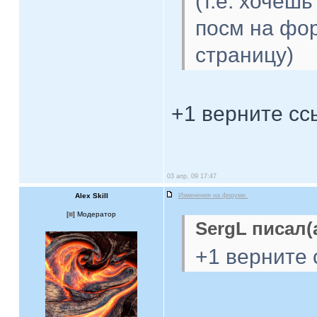
(т.е. хочеш
посм на фо
страницу)
+1 верните сс
03 апр, 09 17:47
Alex Skill
Изменения на форуме.
[
] Модератор
SergL писал(а
+1 верните 