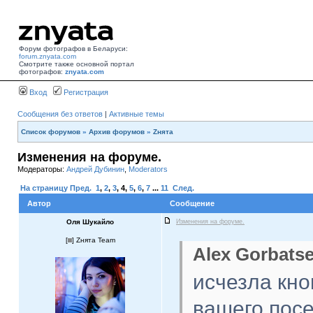
Форум фотографов в Беларуси:
forum.znyata.com
Смотрите также основной портал
фотографов:
znyata.com
Вход
Регистрация
Сообщения без ответов
|
Активные темы
Список форумов
»
Архив форумов
»
Zнята
Изменения на форуме.
Модераторы:
Андрей Дубинин
,
Moderators
На страницу
Пред.
1
,
2
,
3
,
4
,
5
,
6
,
7
...
11
След.
Автор
Сообщение
Оля Шукайло
Изменения на форуме.
[
] Zнята Team
Alex Gorbatse
исчезла кно
вашего пос