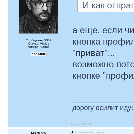
И как отпр
а еще, если чи
кнопка профил
Сообщения: 5369
Откуда: Vilnius
Камера: Canon
"приват"...
возможно пото
кнопке "профил
____________
дорогу осилит идущ
04 апр, 09 21:33
Костя Ким
Изменения на форуме.