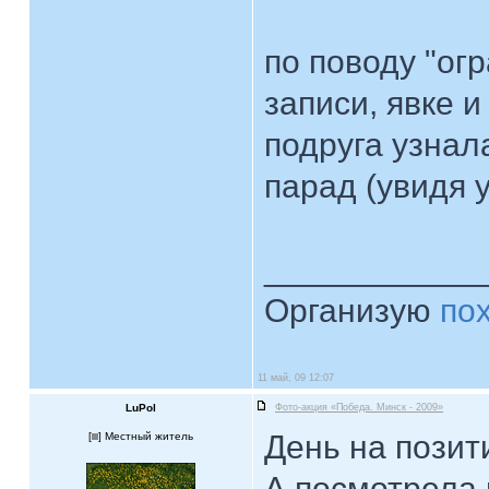
по поводу "ог
записи, явке и 
подруга узнал
парад (увидя 
____________
Организую
по
11 май, 09 12:07
LuPol
Фото-акция «Победа. Минск - 2009»
День на позит
[
] Местный житель
А посмотрела 