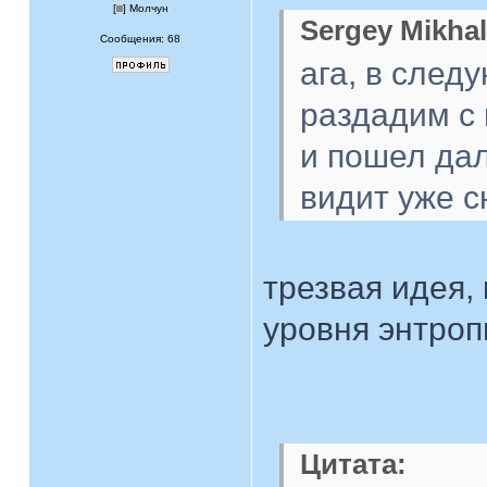
[
] Молчун
Sergey Mikhal
Сообщения: 68
ага, в след
раздадим с 
и пошел дал
видит уже с
трезвая идея,
уровня энтроп
Цитата: