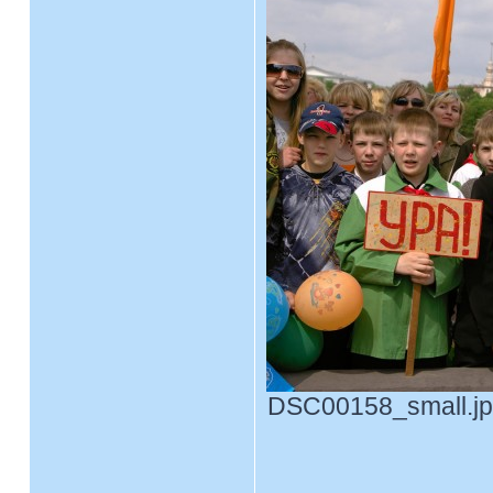
DSC00158_small.jpg
____________