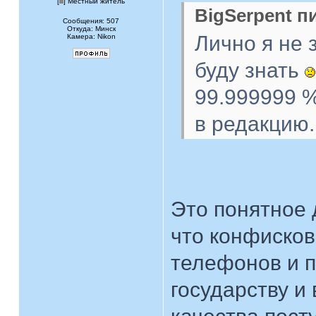
[
] Местный житель
BigSerpent пи
Сообщения: 507
Откуда: Минск
Лично я не 
Камера: Nikon
буду знать
99.999999 %
в редакцию.
Это понятное 
что конфисков
телефонов и 
государству и