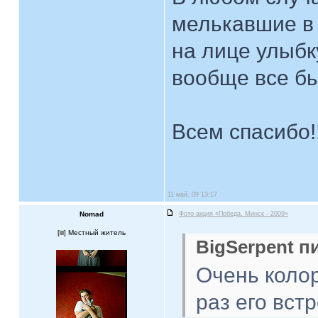
мелькавшие в
на лице улыбку
вообще все бы
Всем спасибо!!
11 май, 09 13:17
Nomad
Фото-акция «Победа. Минск - 2009»
[
] Местный житель
BigSerpent пи
Очень коло
раз его вст