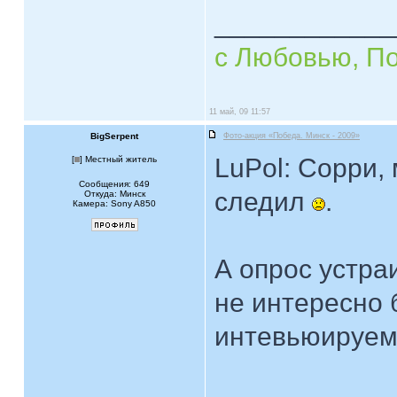
____________
с Любовью, П
11 май, 09 11:57
BigSerpent
Фото-акция «Победа. Минск - 2009»
LuPol: Сорри,
[
] Местный житель
Сообщения: 649
следил
.
Откуда: Минск
Камера: Sony A850
А опрос устраи
не интересно 
интевьюируе