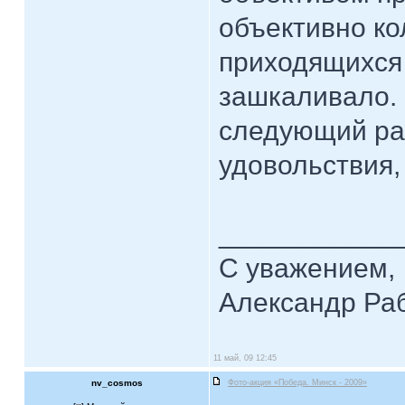
объективно ко
приходящихся 
зашкаливало. 
следующий ра
удовольствия, 
____________
С уважением,
Александр Ра
11 май, 09 12:45
nv_cosmos
Фото-акция «Победа. Минск - 2009»