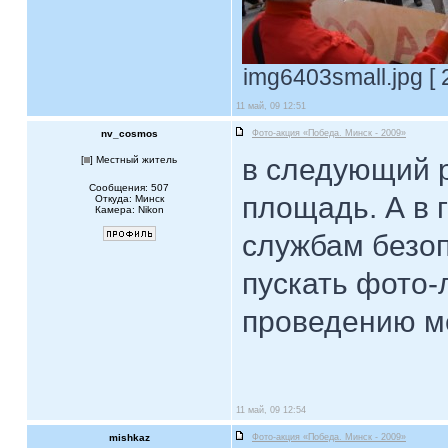
img6403small.jpg [ 
11 май, 09 12:51
nv_cosmos
Фото-акция «Победа. Минск - 2009»
в следующий р
[
] Местный житель
Сообщения: 507
площадь. А в 
Откуда: Минск
Камера: Nikon
службам безоп
пускать фото
проведению м
11 май, 09 12:54
mishkaz
Фото-акция «Победа. Минск - 2009»