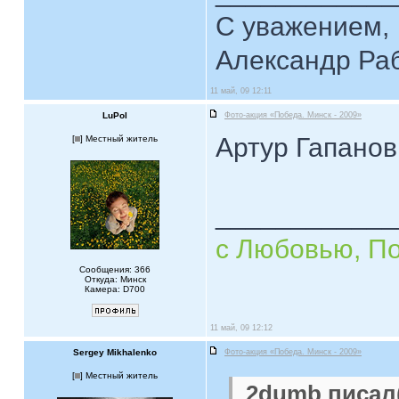
С уважением,
Александр Ра
11 май, 09 12:11
LuPol
Фото-акция «Победа. Минск - 2009»
Артур Гапанов
[
] Местный житель
____________
с Любовью, П
Сообщения: 366
Откуда: Минск
Камера: D700
11 май, 09 12:12
Sergey Mikhalenko
Фото-акция «Победа. Минск - 2009»
[
] Местный житель
2dumb писал(