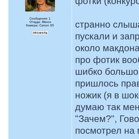
фотки (конкур
Сообщения: 1
странно слышат
Откуда: Минск
Камера: Canon S5
пускали и зап
около макдона
про фотик воо
шибко большой
пришлось прав
ножик (я в шо
думаю так мен
"Зачем?", Гово
посмотрел на 