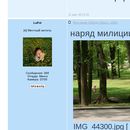
11 май, 09 13:24
LuPol
Фото-акция «Победа. Минск - 2009»
наряд милиц
[
] Местный житель
Сообщения: 366
Откуда: Минск
Камера: D700
IMG_44300.jpg [ 