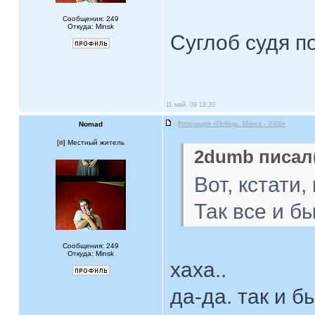
Сообщения: 249
Откуда: Minsk
Суглоб судя п
11 май, 09 13:20
Nomad
Фото-акция «Победа. Минск - 2009»
[
] Местный житель
2dumb писал(
Вот, кстати
Так все и б
Сообщения: 249
Откуда: Minsk
хаха..
да-да. так и б