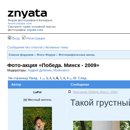
Форум фотографов в Беларуси:
forum.znyata.com
Смотрите также основной портал
фотографов:
znyata.com
Вход
Регистрация
Сообщения без ответов
|
Активные темы
Список форумов
»
Фото Форум
»
Фотографическая жизнь
Фото-акция «Победа. Минск - 2009»
Модераторы:
Андрей Дубинин
,
Moderators
На страницу
Пред.
1
...
3
,
4
,
5
,
6
,
7
,
8
,
9
...
20
След.
Автор
Сообщение
LuPol
Фото-акция «Победа. Минск - 2009»
Такой грустный
[
] Местный житель