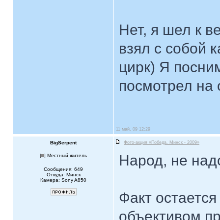
Нет, я шел к 
взял с собой к
цирк) Я посн
посмотрел на 
11 май, 09 12:29
BigSerpent
Фото-акция «Победа. Минск - 2009»
Народ, не над
[
] Местный житель
Сообщения: 649
Откуда: Минск
Камера: Sony A850
Факт остается
объективом пр