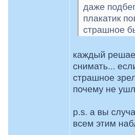
даже подбег
плакатик п
страшное б
каждый решает 
снимать... есл
страшное зрел
почему не уш
p.s. а вы случ
всем этим на