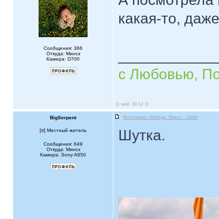
какая-то, даже
Сообщения: 366
____________
Откуда: Минск
Камера: D700
с Любовью, П
11 май, 09 12:11
BigSerpent
Фото-акция «Победа. Минск - 2009»
Шутка.
[
] Местный житель
Сообщения: 649
Откуда: Минск
Камера: Sony A850