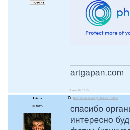
____________
artgapan.com
11 май, 09 12:05
krivov
Фото-акция «Победа. Минск - 2009»
спасибо орган
[
] гость
интересно буд