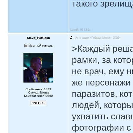
такого зрелищ
11 май, 09 13:21
Slava_Potalakh
Фото-акция «Победа. Минск - 2009»
>Каждый решае
[
] Местный житель
рамки, за кот
не врач, ему 
же персонажи
Сообщения: 1873
паразитов, ко
Откуда: Минск
Камера: Nikon D850
людей, которы
ухватить слав
фотографии с 