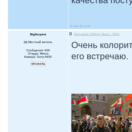
качества пост
11 май, 09 12:49
BigSerpent
Фото-акция «Победа. Минск - 2009»
Очень колорит
[
] Местный житель
Сообщения: 649
его встречаю.
Откуда: Минск
Камера: Sony A850