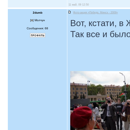
11 май, 09 12:50
2dumb
Фото-акция «Победа. Минск - 2009»
Вот, кстати, 
[
] Молчун
Сообщения: 68
Так все и было