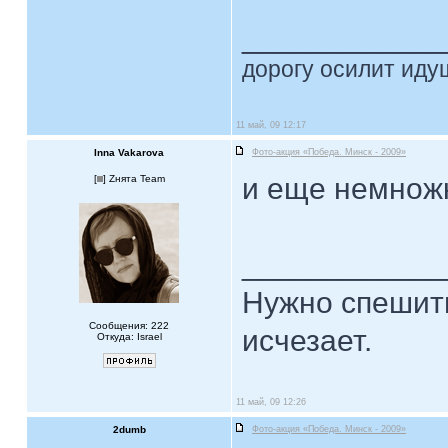
____________
дорогу осилит идущ
11 май, 09 12:17
Inna Vakarova
Фото-акция «Победа. Минск - 2009»
и еще немножко
[
] Zнята Team
____________
Нужно спешить
Сообщения: 222
исчезает.
Откуда: Israel
11 май, 09 12:26
2dumb
Фото-акция «Победа. Минск - 2009»