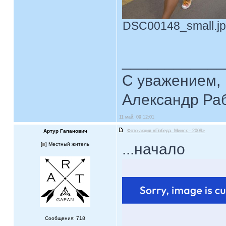
DSC00148_small.jpg
____________
С уважением,
Александр Ра
11 май, 09 12:01
Артур Гапанович
Фото-акция «Победа. Минск - 2009»
...начало
[
] Местный житель
Сообщения: 718