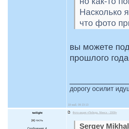
но как-то п
Насколько я
что фото пр
вы можете под
прошлого год
____________
дорогу осилит идущ
18 май, 09 23:13
twilight
Фото-акция «Победа. Минск - 2009»
[
] гость
Sergey Mikhal
Сообщения: 4