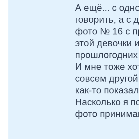
А ещё... с одн
говорить, а с д
фото № 16 с пр
этой девочки 
прошлогодних 
И мне тоже хо
совсем другой
как-то показа
Насколько я п
фото принимаю