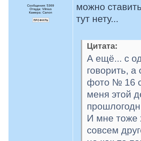
можно ставить
Сообщения: 5369
Откуда: Vilnius
Камера: Canon
тут нету...
Цитата:
А ещё... с 
говорить, а 
фото № 16 с
меня этой д
прошлогодни
И мне тоже 
совсем друг