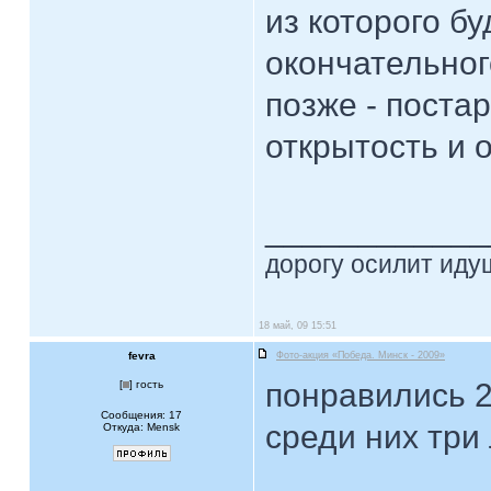
из которого б
окончательног
позже - пост
открытость и 
____________
дорогу осилит идущ
18 май, 09 15:51
fevra
Фото-акция «Победа. Минск - 2009»
понравились 
[
] гость
Сообщения: 17
среди них три 
Откуда: Mensk