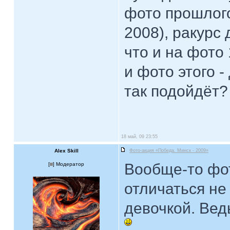
фото прошлого
2008), ракурс 
что и на фото 
и фото этого -
так подойдёт?
18 май, 09 23:55
Alex Skill
Фото-акция «Победа. Минск - 2009»
Вообще-то фо
[
] Модератор
отличаться не
девочкой. Вед