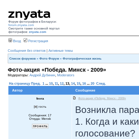
Форум фотографов в Беларуси:
forum.znyata.com
Смотрите также основной портал
фотографов:
znyata.com
Вход
Регистрация
Сообщения без ответов
|
Активные темы
Список форумов
»
Фото Форум
»
Фотографическая жизнь
Фото-акция «Победа. Минск - 2009»
Модераторы:
Андрей Дубинин
,
Moderators
На страницу
Пред.
1
...
10
,
11
,
12
,
13
,
14
,
15
,
16
...
20
След.
Автор
Сообщение
fevra
Фото-акция «Победа. Минск - 2009»
Возникла пара
[
] гость
Сообщения: 17
1. Когда и ка
Откуда: Mensk
голосование?