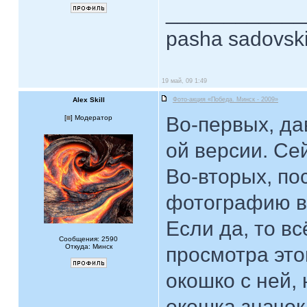
____________
pasha sadovsk
19 май, 09 1:49
Alex Skill
Фото-акция «Победа. Минск - 2009»
Во-первых, да
[
] Модератор
ой версии. Се
Во-вторых, по
фотографию в
Если да, то вс
Сообщения: 2590
Откуда: Минск
просмотра эт
окошко с ней,
окошка значок 