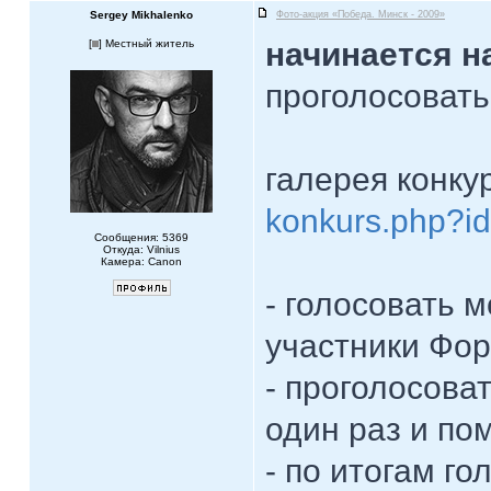
Sergey Mikhalenko
Фото-акция «Победа. Минск - 2009»
начинается н
[
] Местный житель
проголосовать
галерея конку
konkurs.php?i
Сообщения: 5369
Откуда: Vilnius
Камера: Canon
- голосовать 
участники Фор
- проголосова
один раз и по
- по итогам го