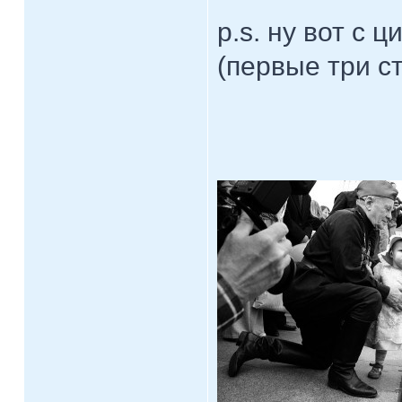
p.s. ну вот с ц
(первые три ст