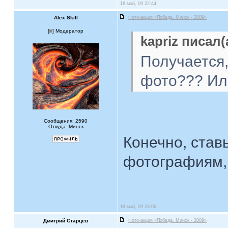
18 май, 09 22:44
Alex Skill
Фото-акция «Победа. Минск - 2009»
[
] Модератор
kapriz писал(
Получается
фото??? Или
Сообщения: 2590
Откуда: Минск
Конечно, став
фотографиям, 
18 май, 09 23:06
Дмитрий Старцев
Фото-акция «Победа. Минск - 2009»