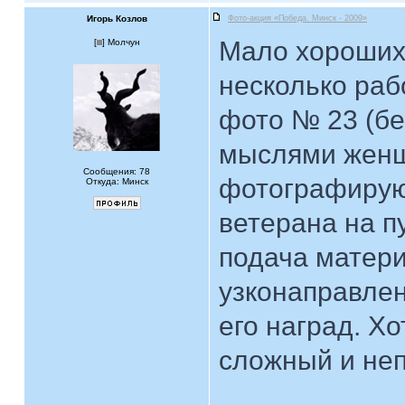
Игорь Козлов
Фото-акция «Победа. Минск - 2009»
Мало хороших
[
] Молчун
несколько раб
фото № 23 (бе
мыслями женщ
Сообщения: 78
фотографирую
Откуда: Минск
ветерана на п
подача матер
узконаправлен
его наград. Х
сложный и неп