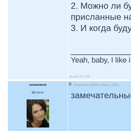
2. Можно ли б
присланные на
3. И когда бу
____________
Yeah, baby, I like
16 май, 09 17:05
zvonocheck
Фото-акция «Победа. Минск - 2009»
замечательны
[
] гость