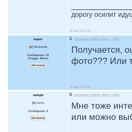
____________
дорогу осилит идущ
18 май, 09 22:14
kapriz
Фото-акция «Победа. Минск - 2009»
Получается, о
[
] Читатель
Сообщения: 24
фото??? Или т
Откуда: Минск
18 май, 09 22:39
twilight
Фото-акция «Победа. Минск - 2009»
Мне тоже инте
[
] гость
Сообщения: 4
или можно вы