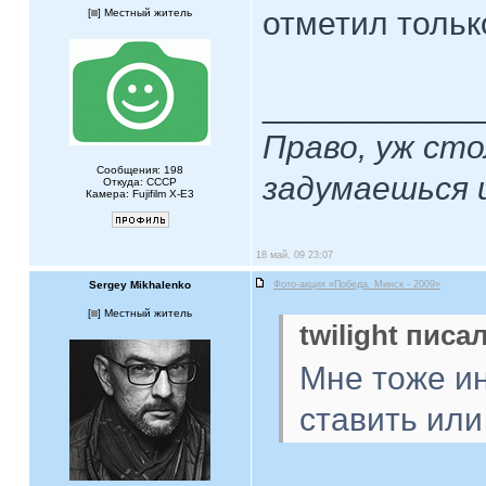
отметил тольк
[
] Местный житель
____________
Право, уж ст
Сообщения: 198
задумаешься 
Откуда: СССР
Камера: Fujifilm X-Е3
18 май, 09 23:07
Sergey Mikhalenko
Фото-акция «Победа. Минск - 2009»
[
] Местный житель
twilight писал
Мне тоже ин
ставить или