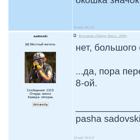
19 май, 09 2:21
sadovski
Фото-акция «Победа. Минск - 2009»
нет, большого
[
] Местный житель
...да, пора пе
8-ой.
Сообщения: 1315
Откуда: минск
Камера: пятерка
____________
pasha sadovsk
19 май, 09 8:47