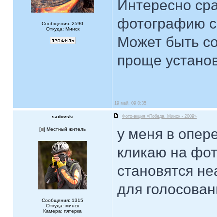
Интересно сра
фотографию с
Сообщения: 2590
Откуда: Минск
Может быть с
проще установ
19 май, 09 0:35
sadovski
Фото-акция «Победа. Минск - 2009»
у меня в опер
[
] Местный житель
кликаю на фот
становятся не
для голосовани
Сообщения: 1315
Откуда: минск
Камера: пятерка