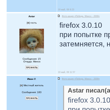
19 май, 09 9:23
Astar
Фото-акция «Победа. Минск - 2009»
firefox 3.0.10
[
] гость
при попытке п
затемняется, 
Сообщения: 15
Откуда: Минск
19 май, 09 11:57
Иван У.
Фото-акция «Победа. Минск - 2009»
[
] Местный житель
Astar писал(а
Сообщения: 183
firefox 3.0.1
при попытке