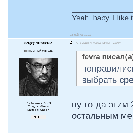
____________
Yeah, baby, I like
18 май, 09 20:11
Sergey Mikhalenko
Фото-акция «Победа. Минск - 2009»
[
] Местный житель
fevra писал(а
понравилис
выбрать сре
ну тогда этим 
Сообщения: 5369
Откуда: Vilnius
Камера: Canon
остальным ме