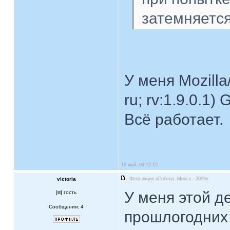
затемняется
У меня Mozilla
ru; rv:1.9.0.1)
Всё работает.
19 май, 09 12:15
victoria
Фото-акция «Победа. Минск - 2009»
У меня этой д
[
] гость
Сообщения: 4
прошлогодних 