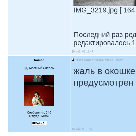
IMG_3219.jpg [ 164
Последний раз ре
редактировалось 1
19 май, 09 12:47
Nomad
Фото-акция «Победа. Минск - 2009»
жаль в окошке
[
] Местный житель
предусмотрен
Сообщения: 249
Откуда: Minsk
19 май, 09 12:49