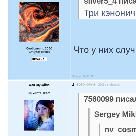
silver5_4 писа
Три кэнонич
Что у них слу
Сообщения: 2590
Откуда: Минск
06 июн, 09 22:28
Оля Шукайло
ФОТОФОРУМ – 2009 / в Минске!
[
] Zнята Team
7560099 писал
Sergey Mik
nv_cosm