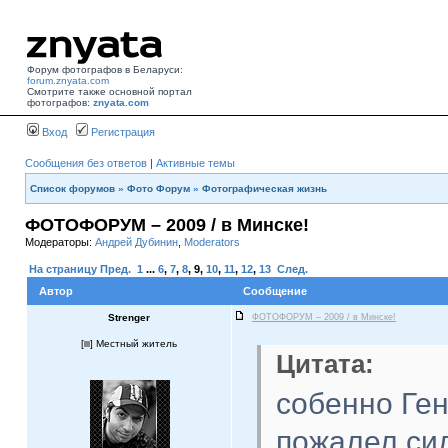
Форум фотографов в Беларуси:
forum.znyata.com
Смотрите также основной портал
фотографов:
znyata.com
Вход
Регистрация
Сообщения без ответов
|
Активные темы
Список форумов
»
Фото Форум
»
Фотографическая жизнь
ФОТОФОРУМ – 2009 / в Минске!
Модераторы:
Андрей Дубинин
,
Moderators
На страницу
Пред.
1
...
6
,
7
,
8
,
9
,
10
,
11
,
12
,
13
След.
Автор
Сообщение
Strenger
ФОТОФОРУМ – 2009 / в Минске!
[
] Местный житель
Цитата:
собенно Ге
пожалел сил