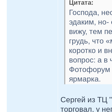
Цитата:
Господа, не
эдаким, но-
вижу, тем п
грудь, что 
коротко и в
вопрос: а в
Фотофорум 
ярмарка.
Сергей из ТЦ "
торговал, у н