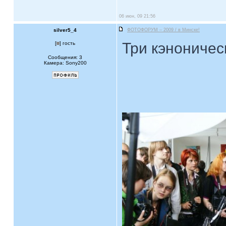
06 июн, 09 21:56
silver5_4
ФОТОФОРУМ – 2009 / в Минске!
Три кэноничес
[
] гость
Сообщения: 3
Камера: Sony200