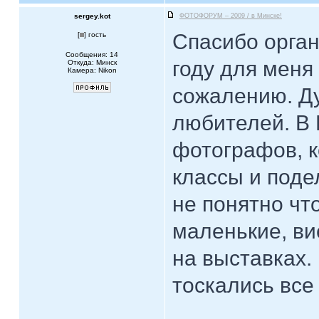
sergey.kot
ФОТОФОРУМ – 2009 / в Минске!
Спасибо орган
[
] гость
Сообщения: 14
году для меня
Откуда: Минск
Камера: Nikon
сожалению. Д
любителей. В
фотографов, к
классы и поде
не понятно чт
маленькие, ви
на выставках.
тоскались все