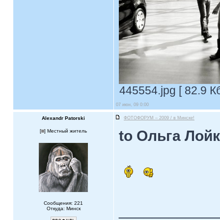
445554.jpg [ 82.9 К
07 июн, 09 0:00
Alexandr Patorski
ФОТОФОРУМ – 2009 / в Минске!
to Ольга Лойк
[
] Местный житель
Сообщения: 221
____________
Откуда: Минск