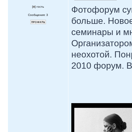
Фотофорум суп
[
] гость
Сообщения: 3
больше. Новое
семинары и мн
Организатором
неохотой. Пон
2010 форум. В