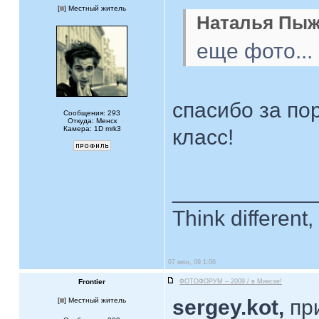
[
] Местный житель
Наталья Пыжи
еще фото...
спасибо за по
Сообщения: 293
Откуда: Менск
Камера: 1D mrk3
класс!
____________
Think different, 
07 июн, 09 1:06
Frontier
ФОТОФОРУМ – 2009 / в Минске!
sergey.kot,
пр
[
] Местный житель