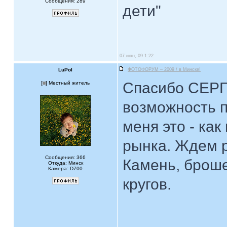
Сообщения: 289
дети"
07 июн, 09 1:22
LuPol
ФОТОФОРУМ – 2009 / в Минске!
Спасибо СЕР
[
] Местный житель
возможность п
меня это - ка
рынка. Ждем р
Сообщения: 366
Камень, броше
Откуда: Минск
Камера: D700
кругов.
____________