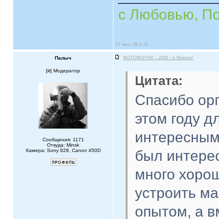
с Любовью, П
07 июн, 09 1:24
Палыч
ФОТОФОРУМ – 2009 / в Минске!
[
] Модератор
Цитата:
Спасибо ор
этом году д
интересным
Сообщения: 1171
Откуда: Minsk
Камера: Sony 828, Canon 450D
был интере
много хоро
устроить ма
опытом, а в