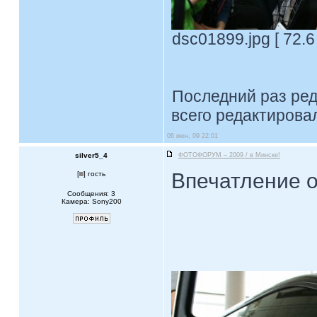
dsc01899.jpg [ 72.6
Последний раз ре
всего редактировал
06 июн, 09 22:01
silver5_4
ФОТОФОРУМ – 2009 / в Минске!
Впечатление о
[
] гость
Сообщения: 3
Камера: Sony200