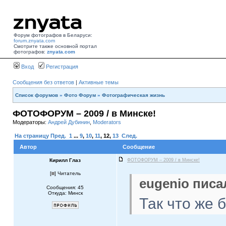
Форум фотографов в Беларуси:
forum.znyata.com
Смотрите также основной портал
фотографов:
znyata.com
Вход
Регистрация
Сообщения без ответов
|
Активные темы
Список форумов
»
Фото Форум
»
Фотографическая жизнь
ФОТОФОРУМ – 2009 / в Минске!
Модераторы:
Андрей Дубинин
,
Moderators
На страницу
Пред.
1
...
9
,
10
,
11
,
12
,
13
След.
Автор
Сообщение
Кирилл Глаз
ФОТОФОРУМ – 2009 / в Минске!
[
] Читатель
eugenio писал
Сообщения: 45
Откуда: Минск
Так что же 