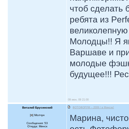
чтоб сделать 
ребята из Perf
великолепную 
Молодцы!! Я я
Варшаве и при
молодые фэшн
будущее!!! Рес
09 июн, 09 21:00
Виталий Брусинский
ФОТОФОРУМ – 2009 / в Минске!
Марина, чисто
[
] Молчун
Сообщения: 53
есть Фотофор
Откуда: Минск