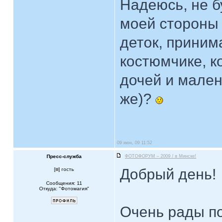
Надеюсь, не б
моей стороны 
деток, приним
костюмчике, к
дочей и мален
же)?
09 июн, 09 11:52
Пресс-служба
ФОТОФОРУМ – 2009 / в Минске!
Добрый день!
[
] гость
Сообщения: 11
Откуда: "Фотомагия"
Очень рады п