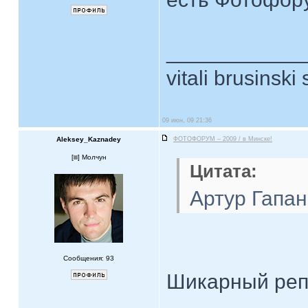
____________
vitali brusinski 
09 июн, 09 21:36
Aleksey_Kaznadey
ФОТОФОРУМ – 2009 / в Минске!
[
] Молчун
Цитата:
Артур Гапа
Сообщения: 93
Шикарный реп