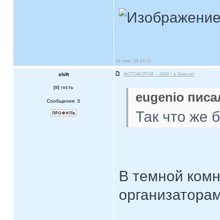
08 июн, 09 14:57
shift
ФОТОФОРУМ – 2009 / в Минске!
[
] гость
eugenio писал
Сообщения: 3
Так что же 
В темной комн
организаторам