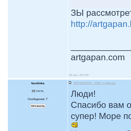
ЗЫ рассмотрет
http://artgapan
____________
artgapan.com
09 июн, 09 6:55
fasolinka
ФОТОФОРУМ – 2009 / в Минске!
Люди!
[
] гость
Сообщения: 7
Спасибо вам о
супер! Море 