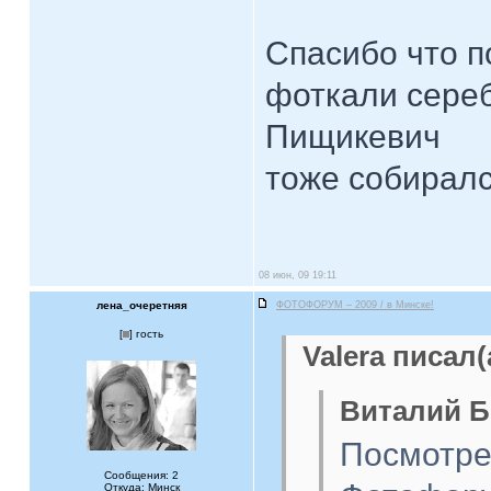
Спасибо что п
фоткали сере
Пищикевич
тоже собирал
08 июн, 09 19:11
лена_очеретняя
ФОТОФОРУМ – 2009 / в Минске!
[
] гость
Valera писал(
Виталий Б
Посмотре
Сообщения: 2
Откуда: Минск