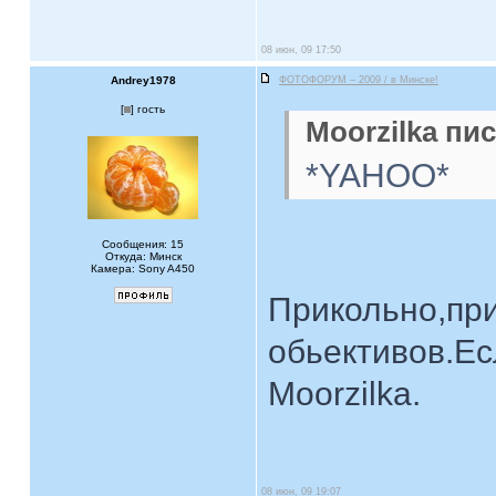
08 июн, 09 17:50
Andrey1978
ФОТОФОРУМ – 2009 / в Минске!
[
] гость
Moorzilka пис
*YAHOO*
Сообщения: 15
Откуда: Минск
Камера: Sony A450
Прикольно,при
обьективов.Ес
Moorzilka.
08 июн, 09 19:07