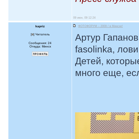
09 июн, 09 12:24
kapriz
ФОТОФОРУМ – 2009 / в Минске!
Артур Гапанов
[
] Читатель
Сообщения: 24
fasolinka, лов
Откуда: Минск
Детей, которы
много еще, ес