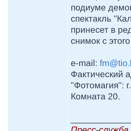
подиуме демо
спектакль "Ка
принесет в ре
снимок с этог
e-mail:
fm@tio.
Фактический 
"Фотомагия": г
Комната 20.
____________
Пресс-служба