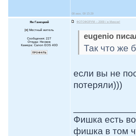
08 июн, 09 15:29
Ян Ганецкий
ФОТОФОРУМ – 2009 / в Минске!
[
] Местный житель
eugenio писал
Сообщения: 227
Откуда: Несвиж
Так что же 
Камера: Canon EOS 40D
если вы не по
потеряли)))
____________
Фишка есть во 
фишка в том чт