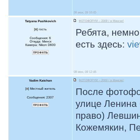
08 июн, 09 10:45
Tatyana Pashkovich
ФОТОФОРУМ – 2009 / в Минске!
Ребята, немно
[
] гость
Сообщения: 6
есть здесь:
vi
Откуда: Минск
Камера: Nikon D600
08 июн, 09 12:46
Vadim Katchan
ФОТОФОРУМ – 2009 / в Минске!
После фотофо
[
] Местный житель
Сообщения: 2307
улице Ленина 
право) Левшин
Кожемякин, Пе