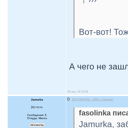
Вот-вот! То
А чего не заш
08 июн, 09 20:08
Jamurka
ФОТОФОРУМ – 2009 / в Минске!
[
] гость
fasolinka пис
Сообщения: 6
Откуда: Минск
Jamurka, за