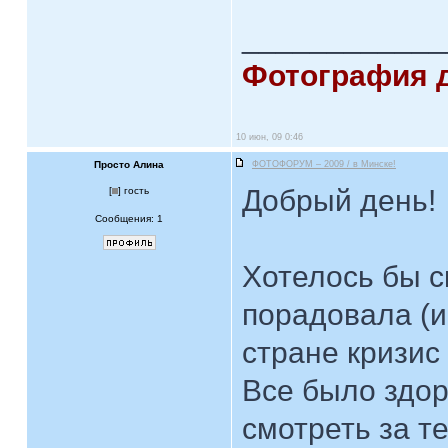
____________
Фотография 
10 июн, 09 0:46
Просто Алина
ФОТОФОРУМ – 2009 / в Минске!
Добрый день!
[
] гость
Сообщения: 1
Хотелось бы с
порадовала (и 
стране кризиc
Все было здор
смотреть за т