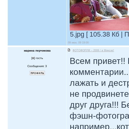
5.jpg [ 105.38 Кб |
09 июн, 09 19:00
марина перчикова
ФОТОФОРУМ – 2009 / в Минске!
Всем привет!!
[
] гость
Сообщения: 3
комментарии...
лажать и дест
не продвинете
друг друга!!! 
фэшн-фотогра
например...ко