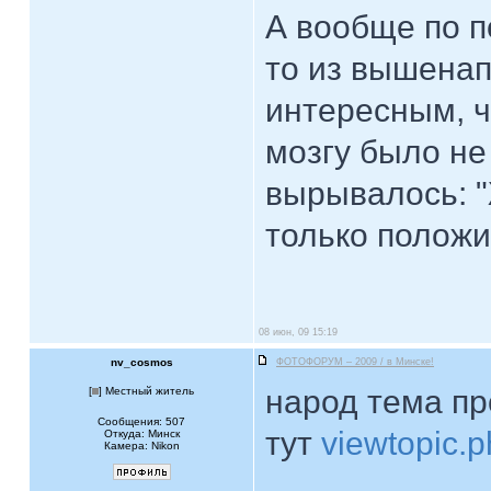
А вообще по п
то из вышенап
интересным, ч
мозгу было не
вырывалось: "
только полож
08 июн, 09 15:19
nv_cosmos
ФОТОФОРУМ – 2009 / в Минске!
народ тема пр
[
] Местный житель
Сообщения: 507
тут
viewtopic.
Откуда: Минск
Камера: Nikon