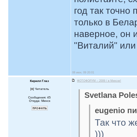
год так точно
только в Бела
наверное, он 
"Виталий" или
08 июн, 09 20:01
Кирилл Глаз
ФОТОФОРУМ – 2009 / в Минске!
[
] Читатель
Svetlana Pole
Сообщения: 45
Откуда: Минск
eugenio пи
Так что ж
)))