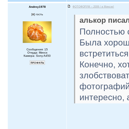
Andrey1978
ФОТОФОРУМ – 2009 / в Минске!
[
] гость
алькор писал
Полностью 
Была хорош
Сообщения: 15
встретитьс
Откуда: Минск
Камера: Sony A450
Конечно, хо
злобствоват
фотографий:
интересно, 