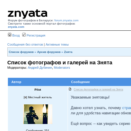
Форум фотографов в Беларуси:
forum.znyata.com
Смотрите также основной портал фотографов:
znyata.com
Вход
Регистрация
Сообщения без ответов
|
Активные темы
Список форумов
»
Архив форумов
»
Zнята
Список фотографов и галерей на Знята
Модераторы:
Андрей Дубинин
,
Moderators
Автор
Сообщение
Pilot
Список фотографов и галерей на Знята
Уважаемые знятовцы!
[
] Местный житель
Давно хотел узнать, почему
стра
ли для удобства навигации обно
Ещё вопрос -- как увидеть сери
Сообщения: 251