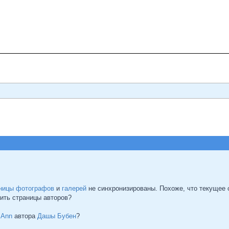
ницы фотографов
и
галерей
не синхронизированы. Похоже, что текущее с
вить страницы авторов?
ю
Ann
автора
Дашы Бубен
?