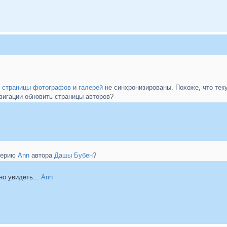
у
страницы фотографов
и
галерей
не синхронизированы. Похоже, что теку
вигации обновить страницы авторов?
 серию
Ann
автора
Дашы Бубен
?
но увидеть...
Ann