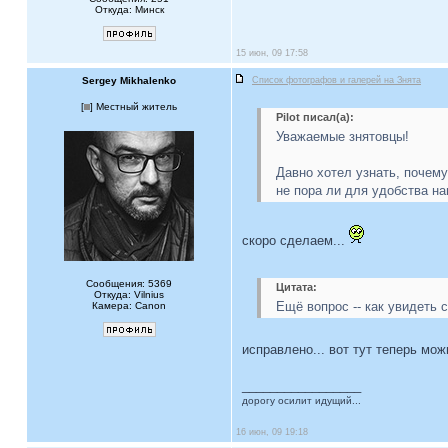
Откуда: Минск
15 июн, 09 17:58
Sergey Mikhalenko
Список фотографов и галерей на Знята
[
] Местный житель
Pilot писал(а):
Уважаемые знятовцы!
Давно хотел узнать, почем
не пора ли для удобства на
скоро сделаем...
Сообщения: 5369
Цитата:
Откуда: Vilnius
Ещё вопрос -- как увидеть
Камера: Canon
исправлено... вот тут теперь мож
_________________
дорогу осилит идущий...
16 июн, 09 19:18