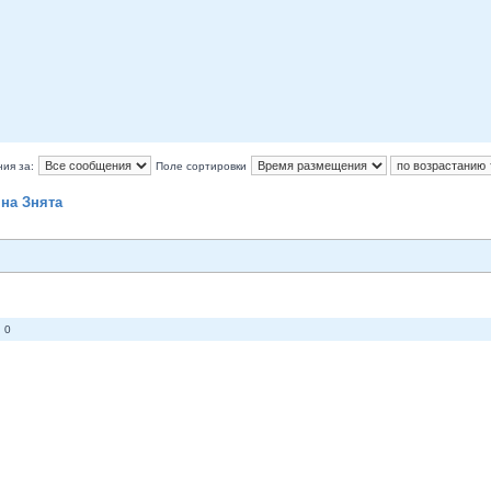
ия за:
Поле сортировки
на Знята
 0