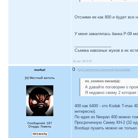
Отсними ее как 800 и будет все 
У меня завалялась банка Р-09 мо
_________________
Съемка навозных жуков в их есте
28 авг, 09 8:00
murfuzl
Клуб любителей пленочной фотографии
[
] Местный житель
nv_cosmos писал(а):
А давайте поговорим о проя
Я недавно свему 2 которая 
400 как 6400 - это Kodak T-max 
интересно).
По идее из Neopan 400 можно тож
Просроченную Свему КН-2 (32 ед.
Сообщения: 187
Откуда: Гомель
Вообще пушить можно не только 