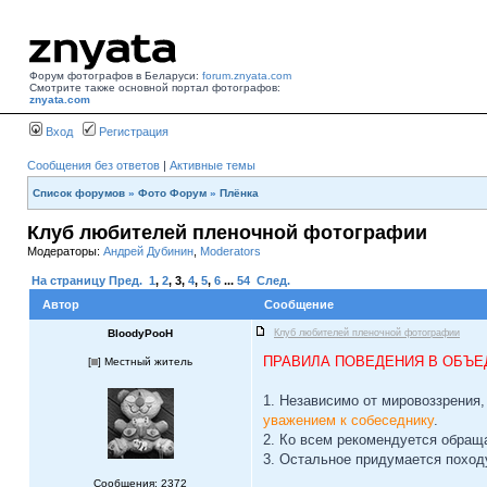
Форум фотографов в Беларуси:
forum.znyata.com
Смотрите также основной портал фотографов:
znyata.com
Вход
Регистрация
Сообщения без ответов
|
Активные темы
Список форумов
»
Фото Форум
»
Плёнка
Клуб любителей пленочной фотографии
Модераторы:
Андрей Дубинин
,
Moderators
На страницу
Пред.
1
,
2
,
3
,
4
,
5
,
6
...
54
След.
Автор
Сообщение
BloodyPooH
Клуб любителей пленочной фотографии
ПРАВИЛА ПОВЕДЕНИЯ В ОБЪЕ
[
] Местный житель
1. Независимо от мировоззрения,
уважением к собеседнику
.
2. Ко всем рекомендуется обращ
3. Остальное придумается походу
Сообщения: 2372