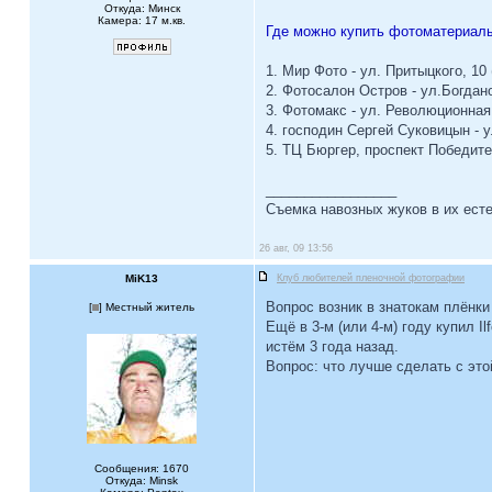
Откуда: Минск
Камера: 17 м.кв.
Где можно купить фотоматериал
1. Мир Фото - ул. Притыцкого, 10 
2. Фотосалон Остров - ул.Богдан
3. Фотомакс - ул. Революционная,
4. господин Сергей Суковицын - 
5. ТЦ Бюргер, проспект Победителе
_________________
Съемка навозных жуков в их есте
26 авг, 09 13:56
MiK13
Клуб любителей пленочной фотографии
Вопрос возник в знатокам плёнки 
[
] Местный житель
Ещё в 3-м (или 4-м) году купил I
истём 3 года назад.
Вопрос: что лучше сделать с это
Сообщения: 1670
Откуда: Minsk