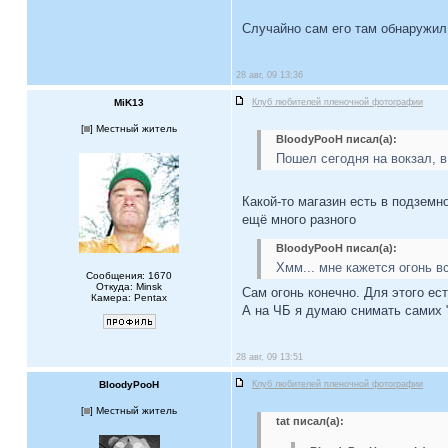
Случайно сам его там обнаружи
28 авг, 09 13:36
MiK13
Клуб любителей пленочной фотографии
[
] Местный житель
BloodyPooH писал(а):
Пошел сегодня на вокзал, в
Какой-то магазин есть в подземн
ещё много разного
BloodyPooH писал(а):
Хмм... мне кажется огонь в
Сообщения: 1670
Откуда: Minsk
Сам огонь конечно. Для этого ес
Камера: Pentax
А на ЧБ я думаю снимать самих 
28 авг, 09 13:51
BloodyPooH
Клуб любителей пленочной фотографии
[
] Местный житель
tat писал(а):