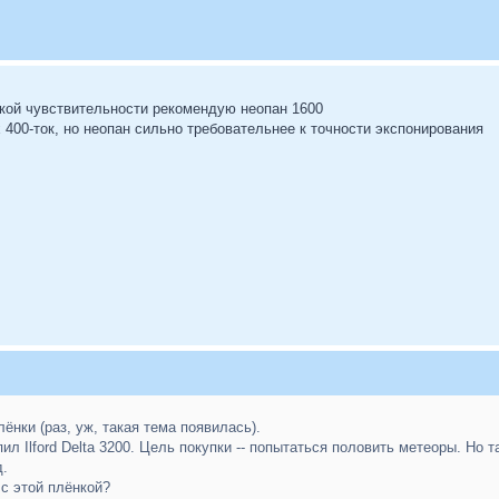
кой чувствительности рекомендую неопан 1600
 400-ток, но неопан сильно требовательнее к точности экспонирования
ёнки (раз, уж, такая тема появилась).
пил Ilford Delta 3200. Цель покупки -- попытаться половить метеоры. Но 
д.
с этой плёнкой?