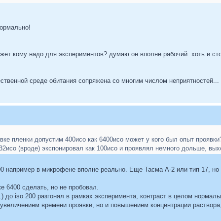
нормально!
жет кому надо для экспериментов? думаю он вполне рабочий. хоть и сто
ственной среде обитания сопряжена со многим числом неприятностей...
вке пленки допустим 400исо как 6400исо может у кого был опыт проявки
32исо (вроде) экспонировал как 100исо и проявлял немного дольше, вых
400 например в микрофене вполне реально. Еще Тасма А-2 или тип 17, но
е 6400 сделать, но не пробовал.
) до iso 200 разгонял в рамках эксперимента, контраст в целом нормальн
увеличением времени проявки, но и повышением концентрации раствора