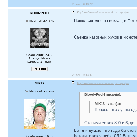
28 авг, 09 10:42
BloodyPooH
Клуб любителей пленочной фотографии
Пошел сегодня на вокзал, в Фото
[
] Местный житель
_________________
Съемка навозных жуков в их есте
Сообщения: 2372
Откуда: Минск
Камера: 17 м.кв.
28 авг, 09 13:17
MiK13
Клуб любителей пленочной фотографии
[
] Местный житель
BloodyPooH писал(а):
MiK13 писал(а):
Вопрос: что лучше сд
Отсними ее как 800 и будет
Вот я и думаю, что надо бы отсня
Кстати, а как у неё с ДД? Есть 
Сообщения: 1670