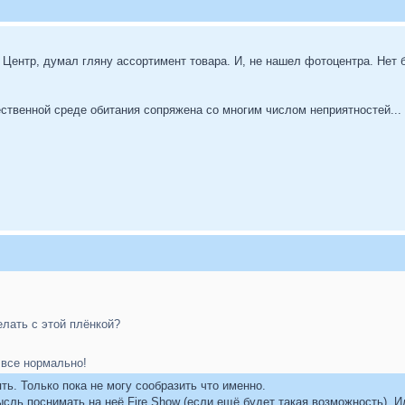
 Центр, думал гляну ассортимент товара. И, не нашел фотоцентра. Нет 
ственной среде обитания сопряжена со многим числом неприятностей...
елать с этой плёнкой?
 все нормально!
ть. Только пока не могу сообразить что именно.
мысль поснимать на неё Fire Show (если ещё будет такая возможность). 