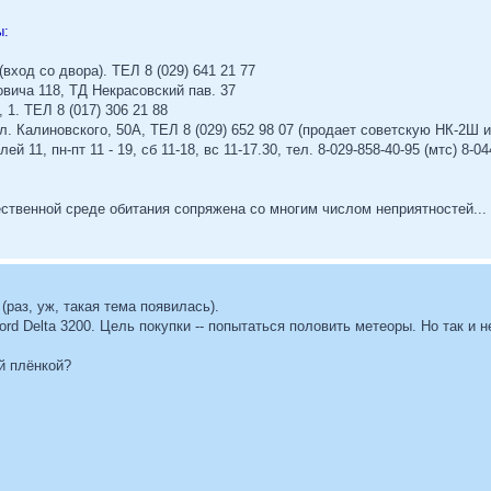
ы:
(вход со двора). ТЕЛ 8 (029) 641 21 77
овича 118, ТД Некрасовский пав. 37
 1. ТЕЛ 8 (017) 306 21 88
ул. Калиновского, 50А, ТЕЛ 8 (029) 652 98 07 (продает советскую НК-2Ш 
й 11, пн-пт 11 - 19, сб 11-18, вс 11-17.30, тел. 8-029-858-40-95 (мтс) 8-0
ственной среде обитания сопряжена со многим числом неприятностей...
(раз, уж, такая тема появилась).
lford Delta 3200. Цель покупки -- попытаться половить метеоры. Но так и
й плёнкой?