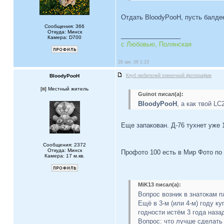
Отдать BloodyPooH, пусть балд
Сообщения: 366
Откуда: Минск
_________________
Камера: D700
с Любовью, Полянская
28 авг, 09 1:23
BloodyPooH
Клуб любителей пленочной фотографии
[
] Местный житель
Guinot писал(а):
BloodyPooH
, а как твой LC
Еще запакован. Д-76 тухнет уже 1
Сообщения: 2372
Откуда: Минск
Профото 100 есть в Мир Фото по 
Камера: 17 м.кв.
MiK13 писал(а):
Вопрос возник в знатокам пл
Ещё в 3-м (или 4-м) году ку
годности истём 3 года наза
Вопрос: что лучше сделать 