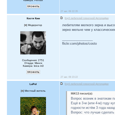
Камера: Pentax
27 авг, 09 22:35
Костя Ким
Клуб любителей пленочной фотографии
любителям мелкого зерна и высо
[
] Модератор
зерно мельче чем у классических
_________________
flickr.com/photos/costo
Сообщения: 2751
Откуда: Минск
Камера: leica m3
27 авг, 09 23:22
LuPol
Клуб любителей пленочной фотографии
[
] Местный житель
MiK13 писал(а):
Вопрос возник в знатокам пл
Ещё в 3-м (или 4-м) году ку
годности истём 3 года наза
Вопрос: что лучше сделать 