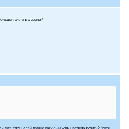
больше такого магазина?
Или для этих целей лучше какую-нибудь цветную купить? (хотя