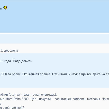
еет
29, доволен?
.5 года. Надо добить.
7500 за ролик. Офигенная пленка. Отснимал 5 штук в Крыму. Даже на эт
ёнки (раз, уж, такая тема появилась).
пил Ilford Delta 3200. Цель покупки -- попытаться половить метеоры. Но 
д.
с этой плёнкой?