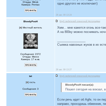
Откуда: Minsk
одно другого не исключает)
Камера: Pentax
28 авг, 09 13:24
BloodyPooH
Клуб любителей пленочной фотографии
Хмм... мне кажется огонь все-та
[
] Местный житель
А на 800ку можно поснимать ночн
_________________
Съемка навозных жуков в их есте
Сообщения: 2372
Откуда: Минск
Камера: 17 м.кв.
28 авг, 09 13:27
tat
Клуб любителей пленочной фотографии
[
] гость
BloodyPooH писал(а):
Сообщения: 3
Пошел сегодня на вокзал, в
Если речь идет об Agfe, то он п
направо, проходишь обменник, пи