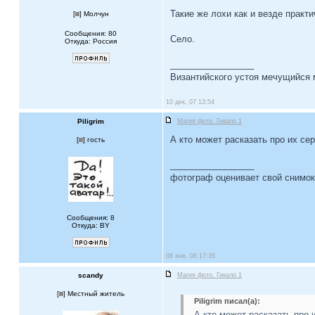
Такие же лохи как и везде практи
[
] Молчун
Сообщения: 80
Село.
Откуда: Россия
_________________
Византийского устоя мечущийся
10 дек, 07 13:54
Piligrim
Магия фото. Гикало 1
А кто может расказать про их се
[
] гость
_________________
фотограф оценивает свой снимок 
Сообщения: 8
Откуда: BY
08 янв, 08 17:35
scandy
Магия фото. Гикало 1
[
] Местный житель
Piligrim писал(а):
А кто может расказать про 