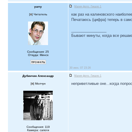
yurry
Магия фото. Гикало 1
как раз на калиновского наиболе
[
] Читатель
Печатаюсь (цифра) теперь в само
_________________
Бывают минуты, когда все решают
Сообщения: 25
Откуда: Минск
30 июн, 07 23:26
Дубинчин Александр
Магия фото. Гикало 1
неприветливые оне...когда попрос
[
] Молчун
Сообщения: 119
Камера: сапоги