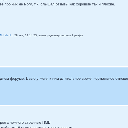
е про них не могу, т.к. слышал отзывы как хорошие так и плохие.
Mikhalenko
29 янв, 09 14:53, всего редактировалось 2 раз(а).
седнем форуме. Было у меня к ним длительное время нормальное отношен
 цвета немного странные НМВ
е лаба, кот-й можно назвать качественным