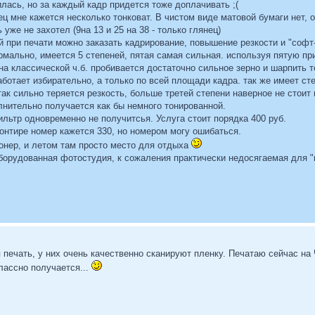
лась, но за каждый кадр придется тоже доплачивать ;(
ц мне кажется несколько тонковат. В чистом виде матовой бумаги нет, о
 уже не захотел (9на 13 и 25 на 38 - только глянец)
 при печати можно заказать кадрирование, повышение резкости и "софт
мально, имеется 5 степеней, пятая самая сильная. используя пятую при
 на классической ч.б. пробивается достаточно сильное зерно и шарпить 
ботает избирательно, а только по всей площади кадра. так же имеет сте
ак сильно теряется резкость, больше третей степени наверное не стоит 
лнительно получается как бы немного тонированной.
льтр одновременно не получитсья. Услуга стоит порядка 400 руб.
ронтире номер кажется 330, но номером могу ошибаться.
онер, и летом там просто место для отдыха
борудованная фотостудия, к сожаления практически недосягаемая для "
печать, у них очень качественно сканируют пленку. Печатаю сейчас на
лассно получается...