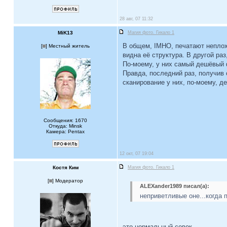
28 авг, 07 11:32
MiK13
Магия фото. Гикало 1
В общем, IMHO, печатают неплох
[
] Местный житель
видна её структура. В другой раз
По-моему, у них самый дешёвый ф
Правда, последний раз, получив 
сканирование у них, по-моему, д
Сообщения: 1670
Откуда: Minsk
Камера: Pentax
12 окт, 07 19:04
Костя Ким
Магия фото. Гикало 1
[
] Модератор
ALEXander1989 писал(а):
неприветливые оне...когда 
это нормальный совок