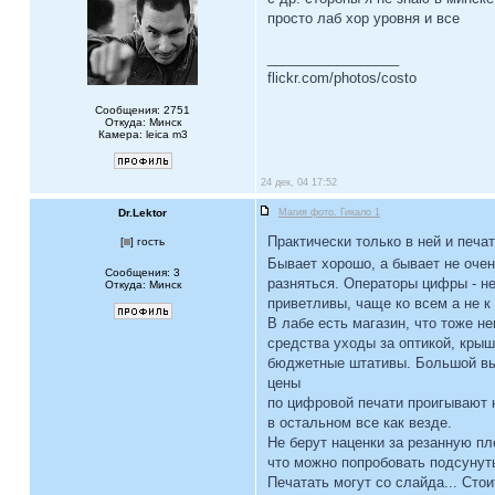
просто лаб хор уровня и все
_________________
flickr.com/photos/costo
Сообщения: 2751
Откуда: Минск
Камера: leica m3
24 дек, 04 17:52
Dr.Lektor
Магия фото. Гикало 1
Практически только в ней и печа
[
] гость
Бывает хорошо, а бывает не очен
Сообщения: 3
разняться. Операторы цифры - не
Откуда: Минск
приветливы, чаще ко всем а не к 
В лабе есть магазин, что тоже н
средства уходы за оптикой, крыш
бюджетные штативы. Большой выбо
цены
по цифровой печати проигывают
в остальном все как везде.
Не берут наценки за резанную пл
что можно попробовать подсунуть
Печатать могут со слайда... Стои