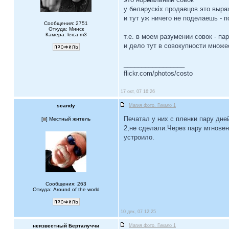
у беларускix продавцов это выр
и тут уж ничего не поделаешь - п
Сообщения: 2751
Откуда: Минск
Камера: leica m3
т.е. в моем разумении совок - п
и дело тут в совокупности множе
_________________
flickr.com/photos/costo
17 окт, 07 16:26
scandy
Магия фото. Гикало 1
Печатал у них с пленки пару дне
[
] Местный житель
2,не сделали.Через пару мгнове
устроило.
Сообщения: 263
Откуда: Around of the world
10 дек, 07 12:25
неизвестный Берталуччи
Магия фото. Гикало 1