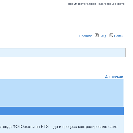
форум фотографов - разговоры о фото
Правила
FAQ
Поиск
Для печати
 стенда ФОТОохоты на PTS... да и процесс контролировало само