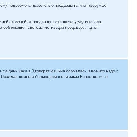
этому подвержены даже юные продавцы на инет-форумах
симой стороной от продавца/поставщика услуги/товара
гообложения, система мотивации продавцов, т.д.т.п.
а сл.день часа в 3,говорят машина сломалась и все,что надо к
0.Прождал немного больше,принесли заказ.Качество меня