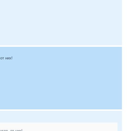
от них!
дать от них!