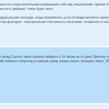
ажается в подсознательном возвышении себя над покупателем, причем 
ока есть дефицит, совок будет жить
арадоксальная ситуация, когда потребитель услуги/товара является зави
ства факторов - покупательная способность населения, особенности нало
й назад.Сделал заказ,сказали забирать к 14 часам на сл.день.Прихожу н
ний появился оператор,и,спросив номер заказа-сказал обождать минут 1