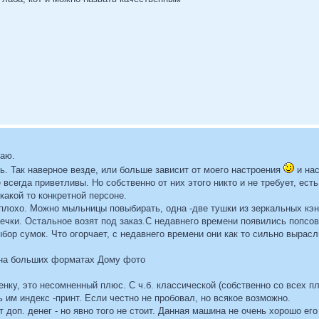
таю.
ь. Так наверное везде, или больше зависит от моего настроения
и нас
 всегда приветливы. Но собственно от них этого никто и не требует, е
какой то конкретной персоне.
еплохо. Можно мыльницы повыбирать, одна -две тушки из зеркальных кэн
ечки. Остальное возят под заказ.С недавнего времени появились попсов
р сумок. Что огорчает, с недавнего времени они как то сильно вырасли
 на больших форматах Дому фото
енку, это несомненный плюс. С ч.б. классической (собственно со всех п
 им индекс -принт. Если честно не пробовал, но всякое возможно.
т доп. денег - но явно того не стоит. Данная машина не очень хорошо его