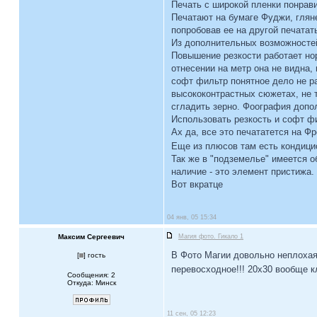
Печать с широкой пленки понрави
Печатают на бумаге Фуджи, гляне
попробовав ее на другой печатать
Из дополнительных возможностей
Повышение резкости работает нор
отнесении на метр она не видна,
софт фильтр понятное дело не ра
высококонтрастных сюжетах, не т
сгладить зерно. Фоография допо
Использовать резкость и софт фи
Ах да, все это печататется на Ф
Еще из плюсов там есть кондици
Так же в "подземелье" имеется о
наличие - это элемент пристижа.
Вот вкратце
04 янв, 05 15:34
Максим Сергеевич
Магия фото. Гикало 1
В Фото Магии довольно неплохая 
[
] гость
перевосходное!!! 20x30 вообще к
Сообщения: 2
Откуда: Минск
11 сен, 05 12:23