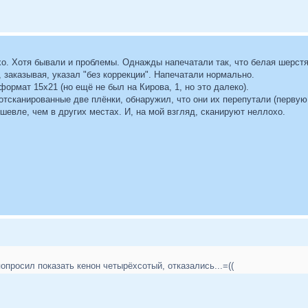
о. Хотя бывали и проблемы. Однажды напечатали так, что белая шерстян
, заказывая, указал "без коррекции". Напечатали нормально.
ормат 15х21 (но ещё не был на Кирова, 1, но это далеко).
отсканированные две плёнки, обнаружил, что они их перепутали (первую 
ешевле, чем в других местах. И, на мой взгляд, сканируют неллохо.
попросил показать кенон четырёхсотый, отказались...=((