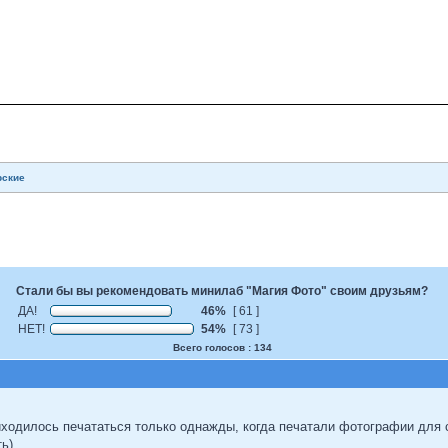
рские
Стали бы вы рекомендовать минилаб "Магия Фото" своим друзьям?
ДА!
46%
[ 61 ]
НЕТ!
54%
[ 73 ]
Всего голосов : 134
риходилось печататься только однажды, когда печатали фотографии для
)...