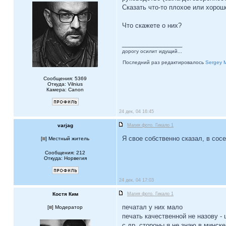
Сказать что-то плохое или хороше
Что скажете о них?
_________________
дорогу осилит идущий...
Последний раз редактировалось
Sergey 
Сообщения: 5369
Откуда: Vilnius
Камера: Canon
24 дек, 04 16:45
varjag
Магия фото. Гикало 1
Я свое собственно сказал, в со
[
] Местный житель
Сообщения: 212
Откуда: Норвегия
24 дек, 04 17:03
Костя Ким
Магия фото. Гикало 1
печатал у них мало
[
] Модератор
печать качественной не назову -
с др. стороны я не знаю в минск