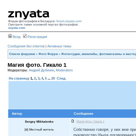
Форум фотографов в Беларуси:
forum.znyata.com
Смотрите также основной портал фотографов:
znyata.com
Вход
Регистрация
Сообщения без ответов
|
Активные темы
Список форумов
»
Фото Форум
»
Фотостудии, минилабы, фотомагазины и масте
Магия фото. Гикало 1
Модераторы:
Андрей Дубинин
,
Moderators
На страницу
1
,
2
,
3
,
4
,
5
...
20
След.
Автор
Сообщение
Sergey Mikhalenko
Магия фото. Гикало 1
Собственно говоря, у них мне п
[
] Местный житель
руководство (была договоренность