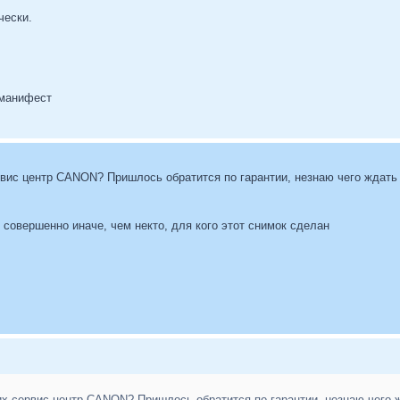
чески.
 манифест
рвис центр CANON? Пришлось обратится по гарантии, незнаю чего ждать 
совершенно иначе, чем некто, для кого этот снимок сделан
их сервис центр CANON? Пришлось обратится по гарантии, незнаю чего ж