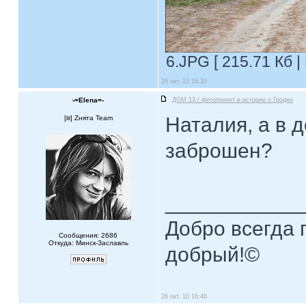
6.JPG [ 215.71 Кб |
26 окт, 10 16:30
-=Elena=-
ДОМ 13 / фотопроект и истории о Гродно
Наталия, а в 
[
] Zнята Team
заброшен?
____________
Добро всегда п
Сообщения: 2686
Откуда: Минск-Заславль
добрый!©
26 окт, 10 16:46