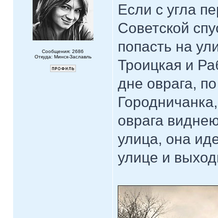
Если с угла п
Советской спу
попасть на ул
Сообщения: 2686
Откуда: Минск-Заславль
Троицкая и Ра
дне оврага, по
Городничанка,
оврага виднею
улица, она ид
улице и выход