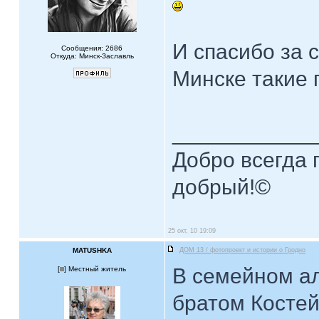
И спасибо за 
Сообщения: 2686
Откуда: Минск-Заславль
Минске такие 
____________
Добро всегда п
добрый!©
25 окт, 10 19:09
MATUSHKA
ДОМ 13 / фотопроект и истории о Гродно
В семейном ал
[
] Местный житель
братом Костей