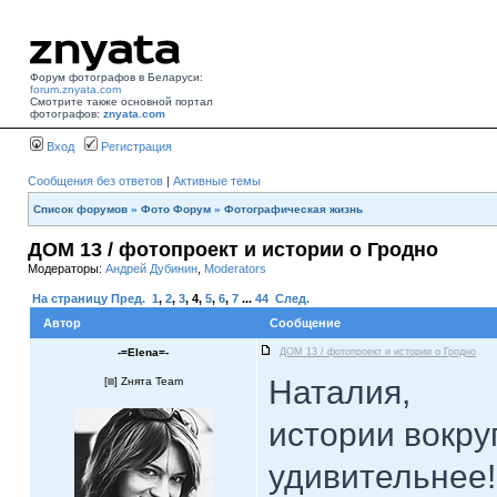
Форум фотографов в Беларуси:
forum.znyata.com
Смотрите также основной портал
фотографов:
znyata.com
Вход
Регистрация
Сообщения без ответов
|
Активные темы
Список форумов
»
Фото Форум
»
Фотографическая жизнь
ДОМ 13 / фотопроект и истории о Гродно
Модераторы:
Андрей Дубинин
,
Moderators
На страницу
Пред.
1
,
2
,
3
,
4
,
5
,
6
,
7
...
44
След.
Автор
Сообщение
-=Elena=-
ДОМ 13 / фотопроект и истории о Гродно
Наталия,
[
] Zнята Team
истории вокру
удивительнее!