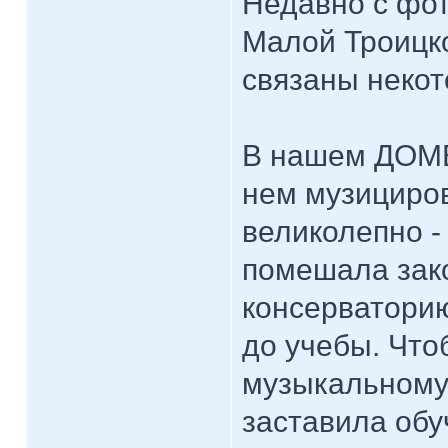
Недавно с фо
Малой Троицко
связаны неко
В нашем ДОМЕ 
нем музициров
великолепно -
помешала зак
консерваторию
до учебы. Что
музыкальному 
заставила обу