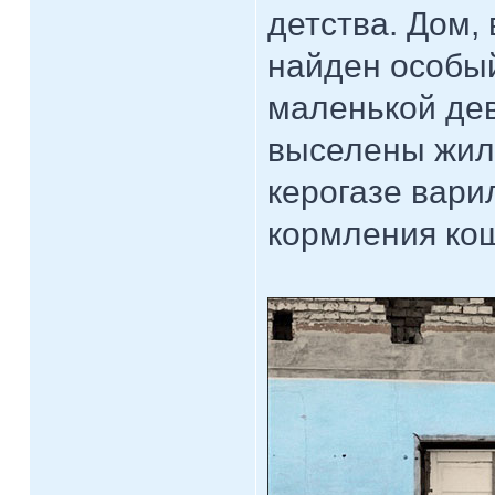
детства. Дом,
найден особый
маленькой дев
выселены жиль
керогазе вари
кормления кош