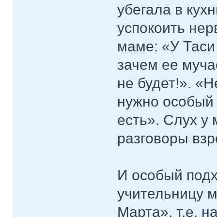
убегала в кух
успокоить нер
маме: «У Таси
зачем ее муча
не будет!». «Н
нужно особый 
есть». Слух у
разговоры взр
И особый под
учительницу м
Марта», т.е. 