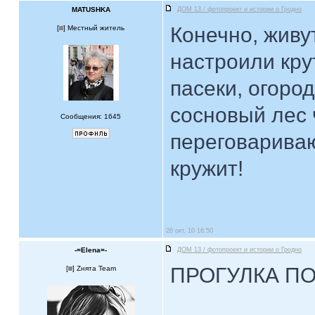
MATUSHKA
ДОМ 13 / фотопроект и истории о Гродно
Конечно, живу
[
] Местный житель
настроили кру
пасеки, огоро
сосновый лес 
Сообщения: 1645
переговариваю
кружит!
26 окт, 10 16:50
-=Elena=-
ДОМ 13 / фотопроект и истории о Гродно
ПРОГУЛКА ПО
[
] Zнята Team