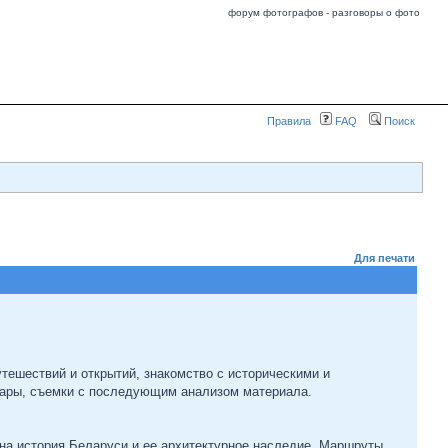
форум фотографов - разговоры о фото
Правила
FAQ
Поиск
Для печати
ешествий и открытий, знакомство с историческими и
ары, съемки с последующим анализом материала.
на история Беларуси и ее архитектурное наследие. Маршруты