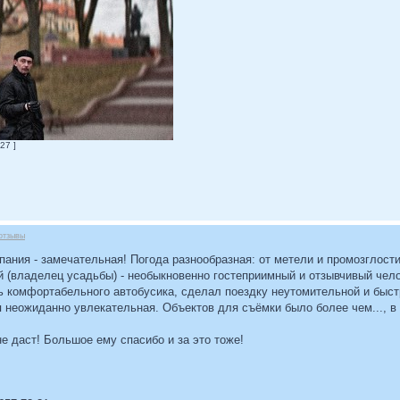
27 ]
отзывы
пания - замечательная! Погода разнообразная: от метели и промозглост
 (владелец усадьбы) - необыкновенно гостеприимный и отзывчивый челов
ь комфортабельного автобусика, сделал поездку неутомительной и быст
неожиданно увлекательная. Объектов для съёмки было более чем..., в 
не даст! Большое ему спасибо и за это тоже!