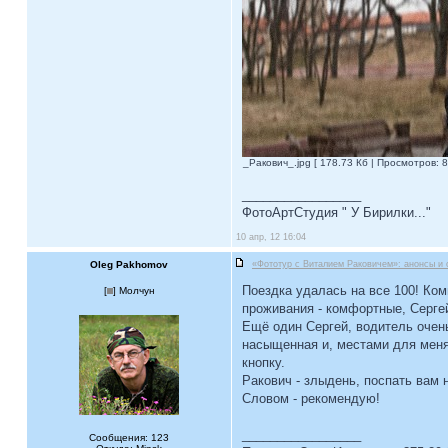
_Ракович_.jpg [ 178.73 Кб | Просмотров: 8
_________________
ФотоАртСтудия " У Бирилки..."
10 апр, 12 16:04
Oleg Pakhomov
«Фототур с Виталием Раковичем»: анонсы и 
Поездка удалась на все 100! Ком
[
] Молчун
проживания - комфортные, Сергей
Ещё один Сергей, водитель очен
насыщенная и, местами для меня 
кнопку.
Ракович - злыдень, поспать вам 
Словом - рекомендую!
_________________
Сообщения: 123