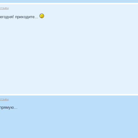
отзывы
егодня! приходите...
отзывы
прямую...