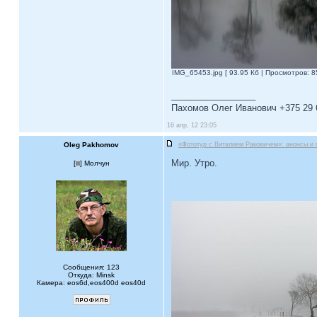
IMG_65453.jpg [ 93.95 Кб | Просмотров: 8
_________________
Пахомов Олег Иванович +375 29 
16 апр, 12 23:05
Oleg Pakhomov
«Фототур с Виталием Раковичем»: анонсы и 
Мир. Утро.
[
] Молчун
Сообщения: 123
Откуда: Minsk
Камера: eos6d,eos400d eos40d