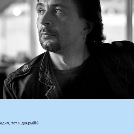
бедил, тот и добрый!©