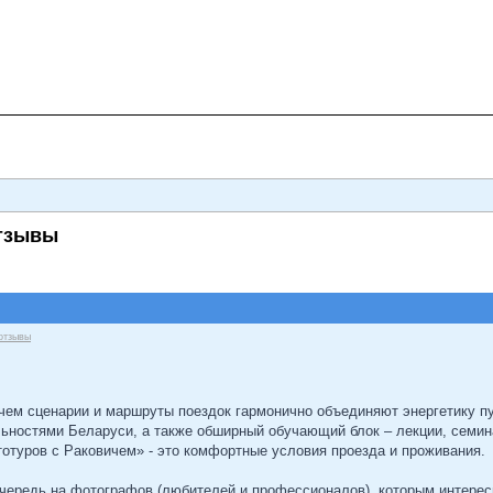
отзывы
отзывы
ем сценарии и маршруты поездок гармонично объединяют энергетику пут
ностями Беларуси, а также обширный обучающий блок – лекции, семин
отуров с Раковичем» - это комфортные условия проезда и проживания.
чередь на фотографов (любителей и профессионалов), которым интерес