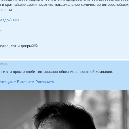
ы в кратчайшие сроки посетить максимальное количество интереснейших 
рошлым.
оездок) >>>
»
бедил, тот и добрый!©
отзывы
ет и кто просто любит интересное общение в приятной компании:
зентация с Виталием Раковичем