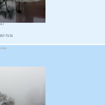
54 ]
657-73-31
отзывы