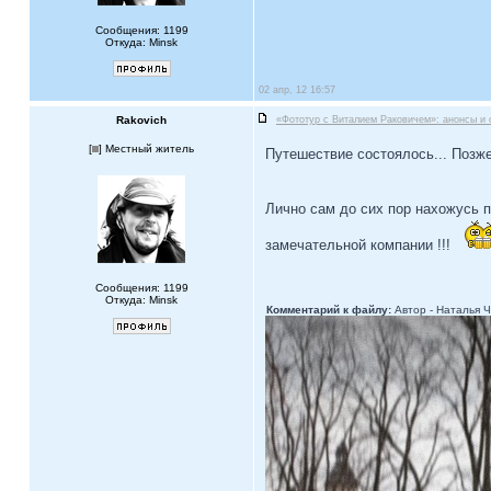
Сообщения: 1199
Откуда: Minsk
02 апр, 12 16:57
Rakovich
«Фототур с Виталием Раковичем»: анонсы и 
[
] Местный житель
Путешествие состоялось... Позж
Лично сам до сих пор нахожусь п
замечательной компании !!!
Сообщения: 1199
Откуда: Minsk
Комментарий к файлу:
Автор - Наталья 