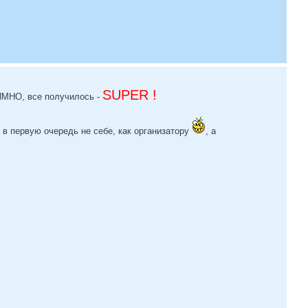
SUPER !
 ИМНО, все получилось -
в первую очередь не себе, как организатору
, а