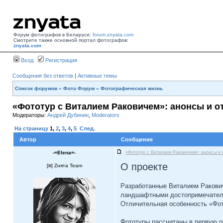
Форум фотографов в Беларуси:
forum.znyata.com
Смотрите также основной портал фотографов:
znyata.com
Вход
Регистрация
Сообщения без ответов
|
Активные темы
Список форумов
»
Фото Форум
»
Фотографическая жизнь
«Фототур с Виталием Раковичем»: анонсы и 
Модераторы:
Андрей Дубинин
,
Moderators
На страницу
1
,
2
,
3
,
4
,
5
След.
Автор
Сообщение
-=Elena=-
«Фототур с Виталием Раковичем»: анонсы и 
О проекте
[
] Zнята Team
Разработанные Виталием Ракович
ландшафтными достопримечатель
Отличительная особенность «Фот
Фототуры рассчитаны в первую о