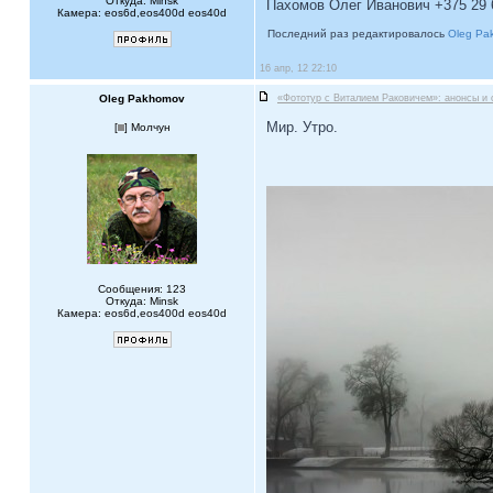
Откуда: Minsk
Пахомов Олег Иванович +375 29 
Камера: eos6d,eos400d eos40d
Последний раз редактировалось
Oleg Pa
16 апр, 12 22:10
Oleg Pakhomov
«Фототур с Виталием Раковичем»: анонсы и 
Мир. Утро.
[
] Молчун
Сообщения: 123
Откуда: Minsk
Камера: eos6d,eos400d eos40d