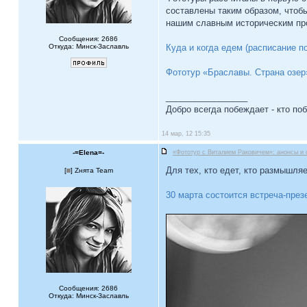
составлены таким образом, чтоб
нашим славным историческим п
Сообщения: 2686
Откуда: Минск-Заславль
Куда и когда едем (расписание п
Фототур «Браславы. Страна озер
_________________
Добро всегда побеждает - кто по
14 мар, 12 15:35
-=Elena=-
«Фототур с Виталием Раковичем»: анонсы и 
Для тех, кто едет, кто размышля
[
] Zнята Team
30 марта состоится встреча-пре
Сообщения: 2686
Откуда: Минск-Заславль