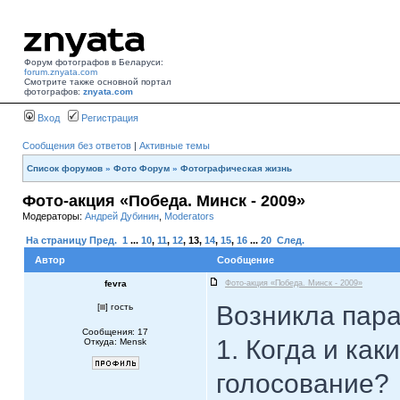
Форум фотографов в Беларуси:
forum.znyata.com
Смотрите также основной портал
фотографов:
znyata.com
Вход
Регистрация
Сообщения без ответов
|
Активные темы
Список форумов
»
Фото Форум
»
Фотографическая жизнь
Фото-акция «Победа. Минск - 2009»
Модераторы:
Андрей Дубинин
,
Moderators
На страницу
Пред.
1
...
10
,
11
,
12
,
13
,
14
,
15
,
16
...
20
След.
Автор
Сообщение
fevra
Фото-акция «Победа. Минск - 2009»
Возникла пара
[
] гость
Сообщения: 17
1. Когда и ка
Откуда: Mensk
голосование?