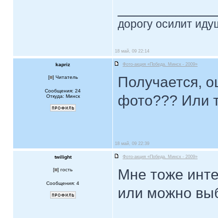
____________
дорогу осилит идущ
18 май, 09 22:14
kapriz
Фото-акция «Победа. Минск - 2009»
Получается, о
[
] Читатель
Сообщения: 24
фото??? Или т
Откуда: Минск
18 май, 09 22:39
twilight
Фото-акция «Победа. Минск - 2009»
Мне тоже инте
[
] гость
Сообщения: 4
или можно вы