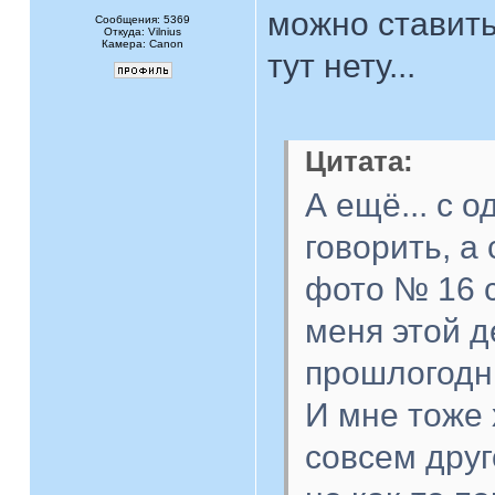
можно ставить
Сообщения: 5369
Откуда: Vilnius
Камера: Canon
тут нету...
Цитата:
А ещё... с 
говорить, а 
фото № 16 с
меня этой д
прошлогодни
И мне тоже 
совсем друг