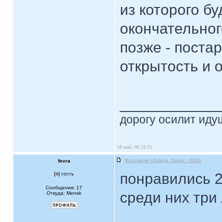
из которого б
окончательног
позже - пост
открытость и 
____________
дорогу осилит идущ
18 май, 09 15:51
fevra
Фото-акция «Победа. Минск - 2009»
понравились 
[
] гость
Сообщения: 17
среди них три 
Откуда: Mensk