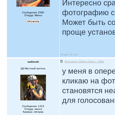
Интересно сра
фотографию с
Сообщения: 2590
Откуда: Минск
Может быть с
проще установ
19 май, 09 0:35
sadovski
Фото-акция «Победа. Минск - 2009»
у меня в опер
[
] Местный житель
кликаю на фот
становятся не
для голосовани
Сообщения: 1315
Откуда: минск
Камера: пятерка