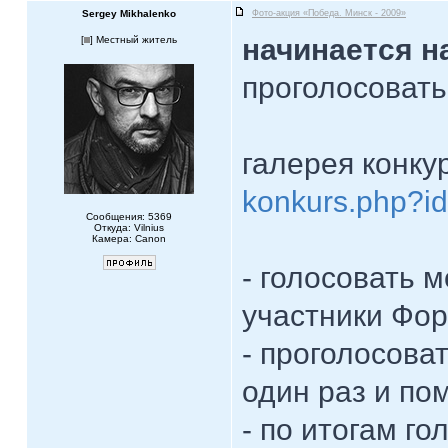
Sergey Mikhalenko
Фото-акция «Победа. Минск - 2009»
начинается н
[
] Местный житель
проголосовать
галерея конку
konkurs.php?i
Сообщения: 5369
Откуда: Vilnius
Камера: Canon
- голосовать 
участники Фор
- проголосова
один раз и по
- по итогам го