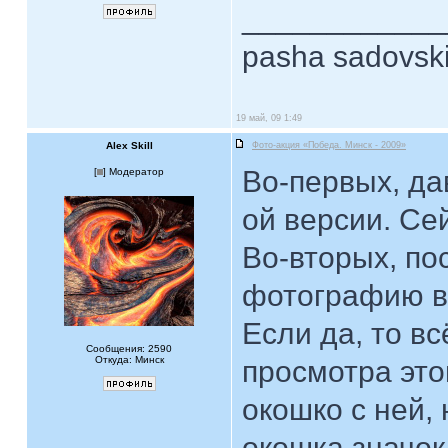
____________
pasha sadovsk
19 май, 09 1:49
Alex Skill
Фото-акция «Победа. Минск - 2009»
Во-первых, да
[
] Модератор
ой версии. Се
Во-вторых, по
фотографию в
Если да, то вс
Сообщения: 2590
Откуда: Минск
просмотра эт
окошко с ней,
окошка значок 