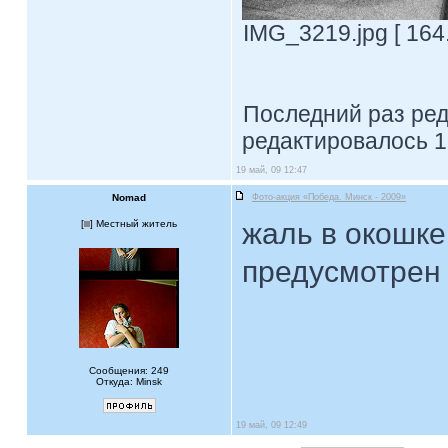
IMG_3219.jpg [ 164
Последний раз ре
редактировалось 1
19 май, 09 12:47
Nomad
Фото-акция «Победа. Минск - 2009»
жаль в окошке
[
] Местный житель
предусмотрен
Сообщения: 249
Откуда: Minsk
19 май, 09 12:49