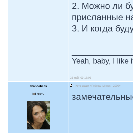
2. Можно ли б
присланные на
3. И когда бу
____________
Yeah, baby, I like
16 май, 09 17:05
zvonocheck
Фото-акция «Победа. Минск - 2009»
замечательны
[
] гость