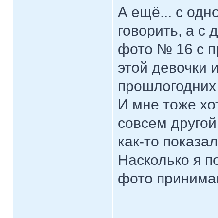
А ещё... с одн
говорить, а с д
фото № 16 с пр
этой девочки 
прошлогодних 
И мне тоже хо
совсем другой
как-то показа
Насколько я п
фото принимаю