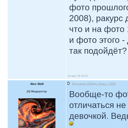
фото прошлого
2008), ракурс 
что и на фото 
и фото этого -
так подойдёт?
18 май, 09 23:55
Alex Skill
Фото-акция «Победа. Минск - 2009»
Вообще-то фо
[
] Модератор
отличаться не
девочкой. Вед