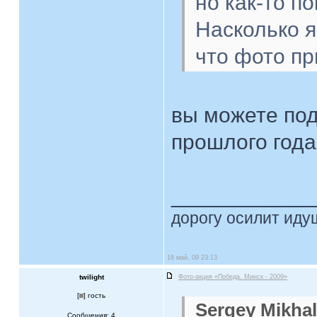
но как-то п
Насколько я
что фото пр
вы можете под
прошлого год
____________
дорогу осилит идущ
18 май, 09 23:13
twilight
Фото-акция «Победа. Минск - 2009»
[
] гость
Sergey Mikhal
Сообщения: 4