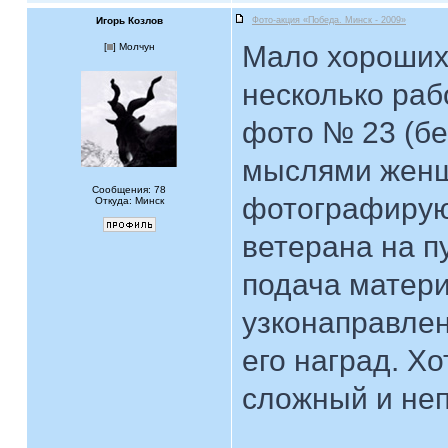
Игорь Козлов
Фото-акция «Победа. Минск - 2009»
Мало хороших
[
] Молчун
несколько раб
фото № 23 (бе
мыслями женщ
Сообщения: 78
фотографирую
Откуда: Минск
ветерана на п
подача матер
узконаправлен
его наград. Х
сложный и неп