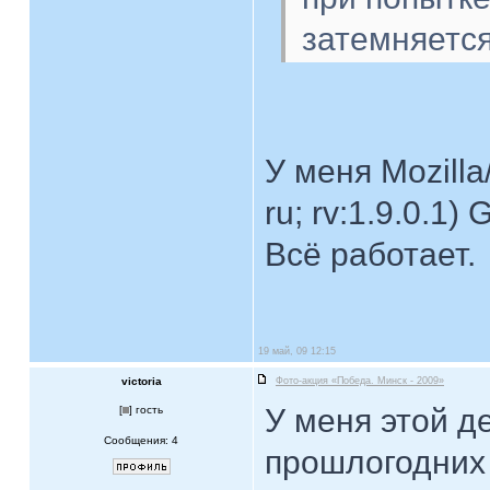
затемняется
У меня Mozilla
ru; rv:1.9.0.1)
Всё работает.
19 май, 09 12:15
victoria
Фото-акция «Победа. Минск - 2009»
У меня этой д
[
] гость
Сообщения: 4
прошлогодних 