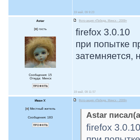
19 май, 09 9:23
Astar
Фото-акция «Победа. Минск - 2009»
firefox 3.0.10
[
] гость
при попытке п
затемняется, 
Сообщения: 15
Откуда: Минск
19 май, 09 11:57
Иван У.
Фото-акция «Победа. Минск - 2009»
[
] Местный житель
Astar писал(а
Сообщения: 183
firefox 3.0.1
при попытке