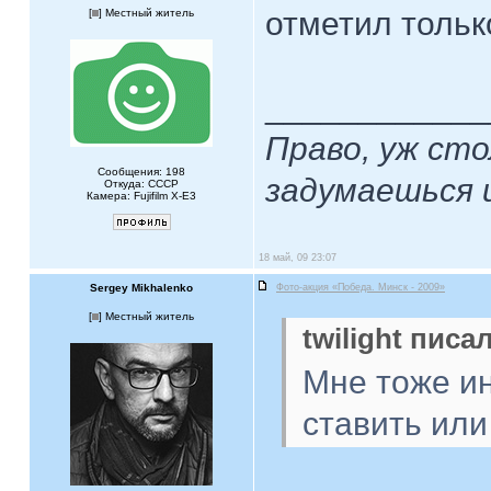
отметил тольк
[
] Местный житель
____________
Право, уж ст
Сообщения: 198
задумаешься 
Откуда: СССР
Камера: Fujifilm X-Е3
18 май, 09 23:07
Sergey Mikhalenko
Фото-акция «Победа. Минск - 2009»
[
] Местный житель
twilight писал
Мне тоже ин
ставить или