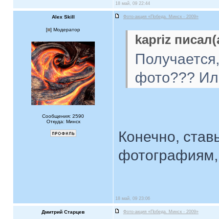
18 май, 09 22:44
Alex Skill
Фото-акция «Победа. Минск - 2009»
[
] Модератор
kapriz писал(
Получается
фото??? Или
Сообщения: 2590
Откуда: Минск
Конечно, став
фотографиям, 
18 май, 09 23:06
Дмитрий Старцев
Фото-акция «Победа. Минск - 2009»