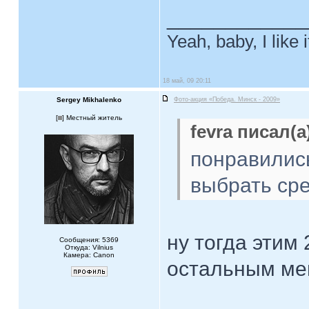
____________
Yeah, baby, I like
18 май, 09 20:11
Sergey Mikhalenko
Фото-акция «Победа. Минск - 2009»
[
] Местный житель
fevra писал(а
понравилис
выбрать сре
ну тогда этим 
Сообщения: 5369
Откуда: Vilnius
Камера: Canon
остальным ме