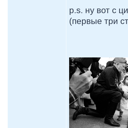
p.s. ну вот с ц
(первые три ст