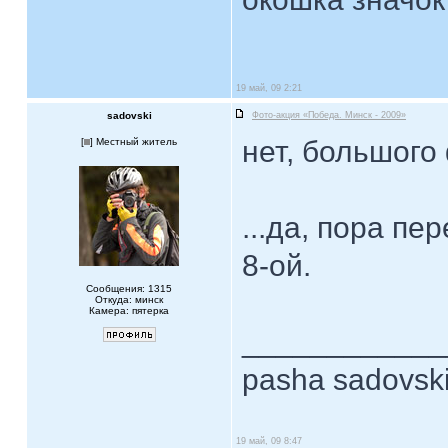
19 май, 09 2:21
sadovski
Фото-акция «Победа. Минск - 2009»
нет, большого
[
] Местный житель
...да, пора пе
8-ой.
Сообщения: 1315
Откуда: минск
Камера: пятерка
____________
pasha sadovsk
19 май, 09 8:47