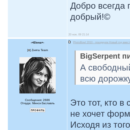
Добро всегда п
добрый!©
20 ноя, 09 21:14
-=Elena=-
PhotoBowl 2010 - празднуем Новый год вмест
[
] Zнята Team
BigSerpent пи
А свободный
всю дорожк
Это тот, кто в
Сообщения: 2686
Откуда: Минск-Заславль
не хочет фор
Исходя из тог