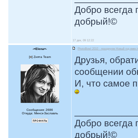
Добро всегда п
добрый!©
17 дек, 09 12:22
-=Elena=-
PhotoBowl 2010 - празднуем Новый год вмест
Друзья, обрат
[
] Zнята Team
сообщении о
И, что самое 
____________
Сообщения: 2686
Откуда: Минск-Заславль
Добро всегда п
добрый!©