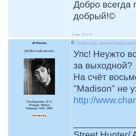
Добро всегда п
добрый!©
16 дек, 09 17:25
Al Pacino
PhotoBowl 2010 - празднуем Новый год вмест
Упс! Неужто вс
[
] Местный житель
за выходной?
На счёт восьм
"Madison" не 
http://www.cha
Сообщения: 1172
Откуда: Минск
Камера: D40, D80
____________
Street Hunter/ 