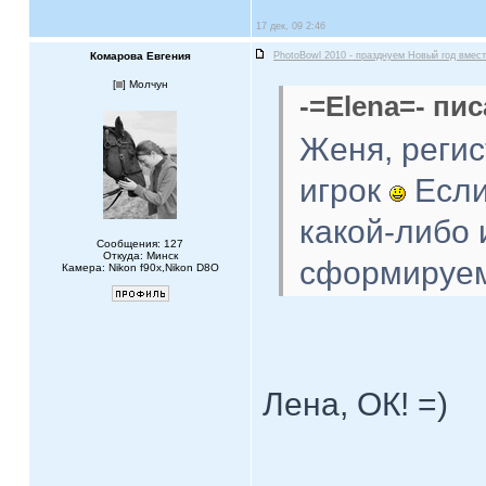
17 дек, 09 2:46
Комарова Евгения
PhotoBowl 2010 - празднуем Новый год вмест
[
] Молчун
-=Elena=- пис
Женя, регис
игрок
Если
какой-либо 
Сообщения: 127
Откуда: Минск
сформируем
Камера: Nikon f90x,Nikon D8O
Лена, ОК! =)