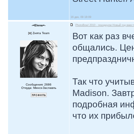
16 дек, 09 18:09
-=Elena=-
PhotoBowl 2010 - празднуем Новый год вмест
Вот как раз в
[
] Zнята Team
общались. Цен
предпразднич
Так что учиты
Сообщения: 2686
Откуда: Минск-Заславль
Madison. Завт
подробная инф
что их прибы