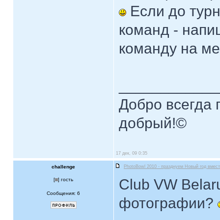
Если до турн
команд - напи
команду на м
____________
Добро всегда п
добрый!©
17 дек, 09 0:35
challenge
PhotoBowl 2010 - празднуем Новый год вмест
Club VW Belar
[
] гость
Сообщения: 6
фотографии?