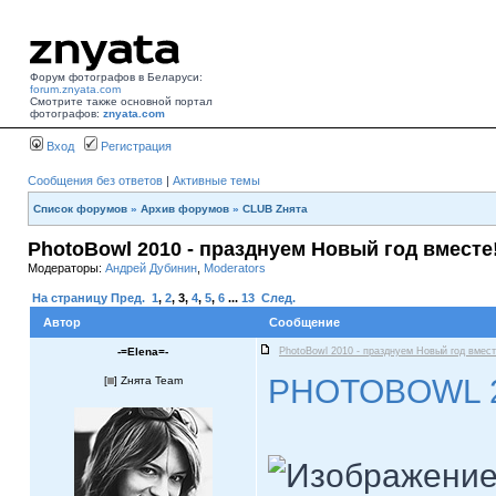
Форум фотографов в Беларуси:
forum.znyata.com
Смотрите также основной портал
фотографов:
znyata.com
Вход
Регистрация
Сообщения без ответов
|
Активные темы
Список форумов
»
Архив форумов
»
CLUB Zнята
PhotoBowl 2010 - празднуем Новый год вместе
Модераторы:
Андрей Дубинин
,
Moderators
На страницу
Пред.
1
,
2
,
3
,
4
,
5
,
6
...
13
След.
Автор
Сообщение
-=Elena=-
PhotoBowl 2010 - празднуем Новый год вмест
PHOTOBOWL 
[
] Zнята Team