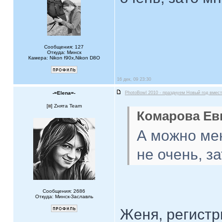
Сообщения: 127
Откуда: Минск
Камера: Nikon f90x,Nikon D8O
16 дек, 09 23:30
-=Elena=-
PhotoBowl 2010 - празднуем Новый год вмест
[
] Zнята Team
Комарова Евг
А можно мен
не очень, за
Сообщения: 2686
Откуда: Минск-Заславль
Женя, регистр