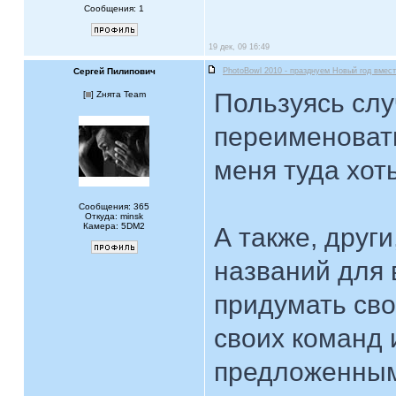
Сообщения: 1
19 дек, 09 16:49
Сергей Пилипович
PhotoBowl 2010 - празднуем Новый год вмест
Пользуясь сл
[
] Zнята Team
переименоват
меня туда хот
Сообщения: 365
Откуда: minsk
Камера: 5DM2
А также, друг
названий для 
придумать сво
своих команд 
предложенными