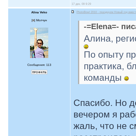
17 дек, 09 9:29
Alina Veko
PhotoBowl 2010 - празднуем Новый год вмест
[
] Молчун
-=Elena=- пис
Алина, реги
По опыту пр
практика, б
Сообщения: 113
команды
Спасибо. Но д
вечером я раб
жаль, что не с