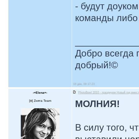
- будут доуко
команды либо
____________
Добро всегда п
добрый!©
16 дек, 09 17:23
-=Elena=-
PhotoBowl 2010 - празднуем Новый год вмест
МОЛНИЯ!
[
] Zнята Team
В силу того, 