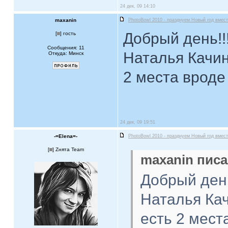
24 дек, 09 14:10
maxanin
PhotoBowl 2010 - празднуем Новый год вмест
Добрый день!!
[
] гость
Сообщения: 11
Наталья Качин
Откуда: Минск
2 места вроде
24 дек, 09 19:51
-=Elena=-
PhotoBowl 2010 - празднуем Новый год вмест
[
] Zнята Team
maxanin писа
Добрый день
Наталья Кач
есть 2 мест