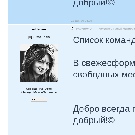
добрый!©
22 дек, 09 14:59
-=Elena=-
PhotoBowl 2010 - празднуем Новый год вмест
Список коман
[
] Zнята Team
В свежесформ
свободных мес
Сообщения: 2686
Откуда: Минск-Заславль
____________
Добро всегда п
добрый!©