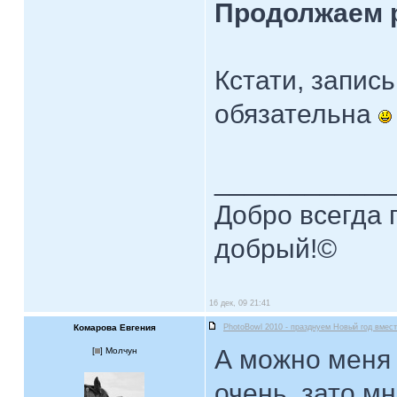
Продолжаем 
Кстати, запис
обязательна
____________
Добро всегда п
добрый!©
16 дек, 09 21:41
Комарова Евгения
PhotoBowl 2010 - празднуем Новый год вмест
А можно меня 
[
] Молчун
очень, зато мн