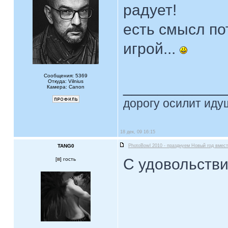
радует!
есть смысл п
игрой...
Сообщения: 5369
Откуда: Vilnius
____________
Камера: Canon
дорогу осилит идущ
18 дек, 09 16:15
TANG0
PhotoBowl 2010 - празднуем Новый год вмест
С удовольстви
[
] гость