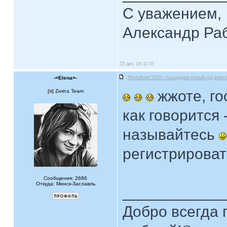
С уважением,
Александр Ра
22 дек, 09 11:05
-=Elena=-
PhotoBowl 2010 - празднуем Новый год вмест
жжоте, го
[
] Zнята Team
как говорится 
называйтесь
регистрироват
Сообщения: 2686
Откуда: Минск-Заславль
____________
Добро всегда п