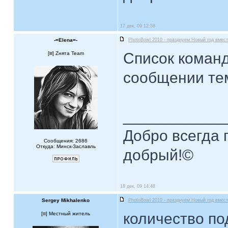
17 дек, 09 12:58
-=Elena=-
PhotoBowl 2010 - празднуем Новый год вмест
Список команд
[
] Zнята Team
сообщении те
____________
Добро всегда п
Сообщения: 2686
Откуда: Минск-Заславль
добрый!©
18 дек, 09 14:48
Sergey Mikhalenko
PhotoBowl 2010 - празднуем Новый год вмест
количество под
[
] Местный житель