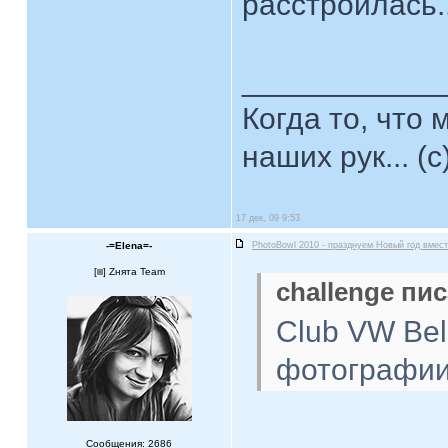
расстроилась..
____________
Когда то, что
наших рук... (с
17 дек, 09 9:53
-=Elena=-
PhotoBowl 2010 - празднуем Новый год вмест
[
] Zнята Team
challenge пис
Club VW Bel
фотографи
Сообщения: 2686