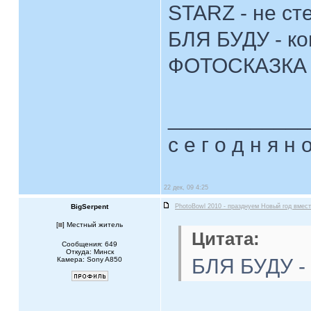
STARZ - не ст
БЛЯ БУДУ - к
ФОТОСКАЗКА
____________
с е г о д н я н 
22 дек, 09 4:25
BigSerpent
PhotoBowl 2010 - празднуем Новый год вмест
[
] Местный житель
Цитата:
Сообщения: 649
Откуда: Минск
БЛЯ БУДУ -
Камера: Sony A850