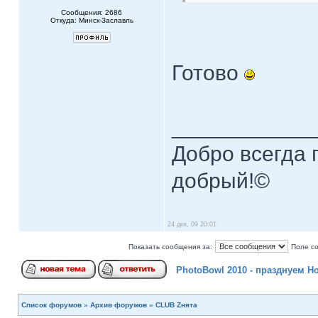
Сообщения: 2686
Откуда: Минск-Заславль
Готово
____________
Добро всегда п
добрый!©
24 дек, 09 20:01
Показать сообщения за:
Поле с
PhotoBowl 2010 - празднуем Н
Список форумов
»
Архив форумов
»
CLUB Zнята