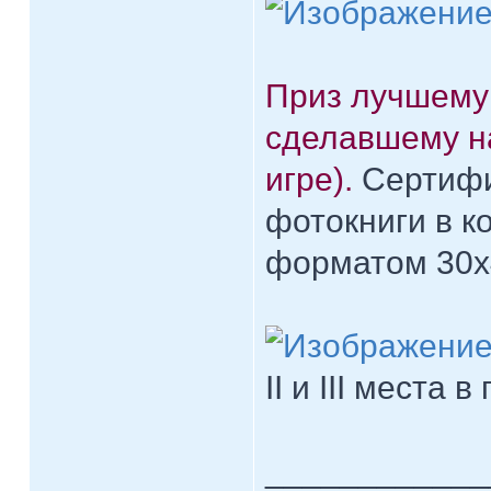
Приз лучшем
сделавшему н
игре).
Сертифи
фотокниги в к
форматом 30х
II и III места
____________