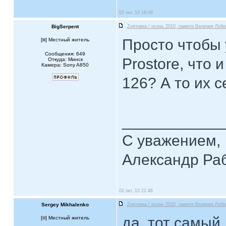
02 окт, 10 18:09
BigSerpent
Zнятовка / осень 2010, памяти Валерия Лобк
Просто чтобы
[
] Местный житель
Сообщения: 649
Prostore, что 
Откуда: Минск
Камера: Sony A850
126? А то их 
____________
С уважением,
Александр Ра
02 окт, 10 21:48
Sergey Mikhalenko
Zнятовка / осень 2010, памяти Валерия Лобк
да, тот самый..
[
] Местный житель