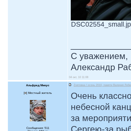
DSC02554_small.jpg
____________
С уважением,
Александр Ра
04 окт, 10 11:08
Альфред Микус
Zнятовка / осень 2010, памяти Валерия Лобк
Очень классн
[
] Местный житель
небесной канц
за мероприяти
Сергею-за рыбу
Сообщения: 511