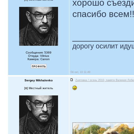
хорошо съезди
спасибо всем!!
____________
дорогу осилит идущ
Сообщения: 5369
Откуда: Vilnius
Камера: Canon
04 окт, 10 11:49
Sergey Mikhalenko
Zнятовка / осень 2010, памяти Валерия Лобк
[
] Местный житель