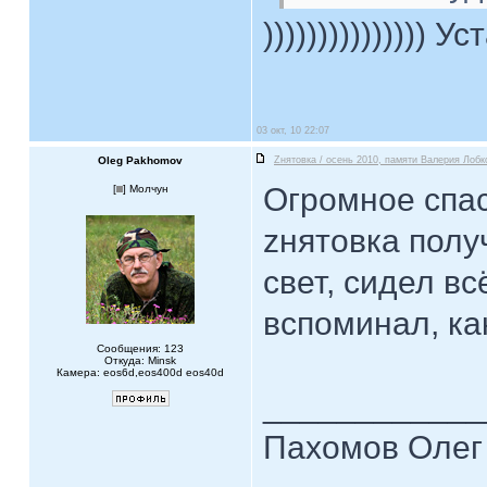
))))))))))))))) Уст
03 окт, 10 22:07
Oleg Pakhomov
Zнятовка / осень 2010, памяти Валерия Лобк
Огромное спас
[
] Молчун
zнятовка полу
свет, сидел вс
вспоминал, ка
Сообщения: 123
Откуда: Minsk
Камера: eos6d,eos400d eos40d
____________
Пахомов Олег 