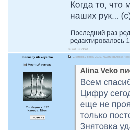
Когда то, что
наших рук... (с
Последний раз ре
редактировалось 1
03 окт, 10 21:48
Gennady Alexeyenko
Zнятовка / осень 2010, памяти Валерия Лобк
[
] Местный житель
Alina Veko пи
Всем спасиб
Цифру сегод
еще не про
Сообщения: 472
Камера: Nikon
только пост
Знятовка уд