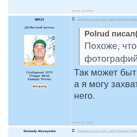
02 окт, 10 14:04
MiK13
Zнятовка / осень 2010, памяти Валерия Лобк
[
] Местный житель
Polrud писал(
Похоже, что
фотографи
Так может быт
Сообщения: 1670
Откуда: Minsk
Камера: Pentax
а я могу захв
него.
02 окт, 10 14:50
Gennady Alexeyenko
Zнятовка / осень 2010, памяти Валерия Лобк