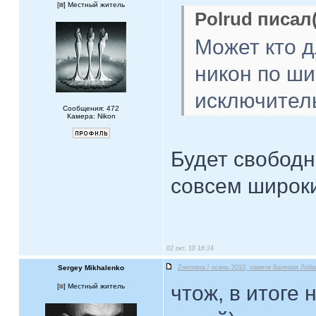
[
] Местный житель
Polrud писал(
Может кто д
никон по ши
исключител
Сообщения: 472
Камера: Nikon
Будет свобод
совсем широки
02 окт, 10 16:24
Sergey Mikhalenko
Zнятовка / осень 2010, памяти Валерия Лобк
чтож, в итоге 
[
] Местный житель