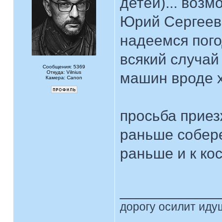
детей)... воз
Юрий Сергееви
надеемся погод
всякий случай 
Сообщения: 5369
Откуда: Vilnius
машин вроде х
Камера: Canon
просьба приез
раньше собере
раньше и к ко
____________
дорогу осилит идущ