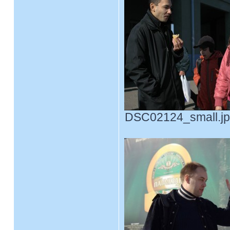
DSC02124_small.jpg