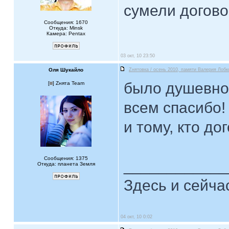
сумели догово
Сообщения: 1670
Откуда: Minsk
Камера: Pentax
03 окт, 10 23:50
Оля Шукайло
Zнятовка / осень 2010, памяти Валерия Лобк
было душевно
[
] Zнята Team
всем спасибо!
и тому, кто до
Сообщения: 1375
____________
Откуда: планета Земля
Здесь и сейча
04 окт, 10 0:02