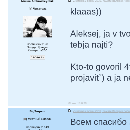
Marina Ambrazheychik
Zнятовка / осень 2010, памяти Валерия Лобк
klaaas))
[
] Читатель
Aleksej, ja v t
tebja najti?
Сообщения: 28
Откуда: Гродно
Камера: а200
Kto-to govoril 
projavit`) a ja 
04 окт, 10 0:38
BigSerpent
Zнятовка / осень 2010, памяти Валерия Лобк
Всем спасибо 
[
] Местный житель
Сообщения: 649