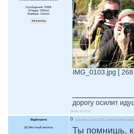
Сообщения: 5369
Откуда: Vilnius
Камера: Canon
IMG_0103.jpg [ 268
____________
дорогу осилит идущ
04 окт, 10 11:52
BigSerpent
Zнятовка / осень 2010, памяти Валерия Лобк
Ты помнишь, к
[
] Местный житель