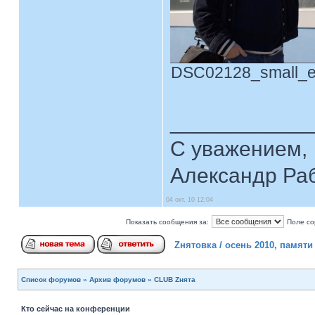
DSC02128_small_edi
____________
С уважением,
Александр Ра
04 окт, 10 12:04
Показать сообщения за:
Поле со
Zнятовка / осень 2010, памят
Список форумов
»
Архив форумов
»
CLUB Zнята
Кто сейчас на конференции