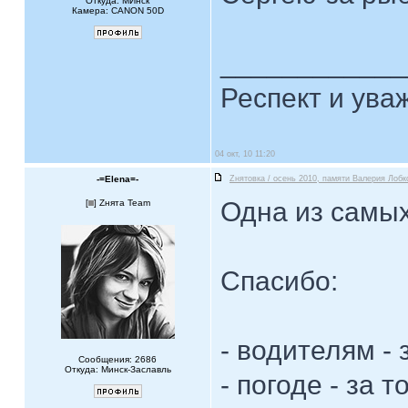
Откуда: МИнск
Камера: CANON 50D
____________
Респект и ува
04 окт, 10 11:20
-=Elena=-
Zнятовка / осень 2010, памяти Валерия Лобк
Одна из самы
[
] Zнята Team
Спасибо:
- водителям - 
Сообщения: 2686
Откуда: Минск-Заславль
- погоде - за т