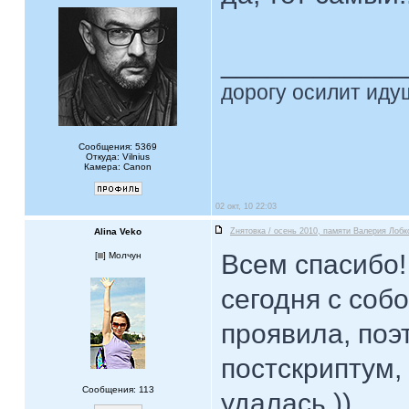
____________
дорогу осилит идущ
Сообщения: 5369
Откуда: Vilnius
Камера: Canon
02 окт, 10 22:03
Alina Veko
Zнятовка / осень 2010, памяти Валерия Лобк
Всем спасибо!
[
] Молчун
сегодня с соб
проявила, по
постскриптум,
Сообщения: 113
удалась ))