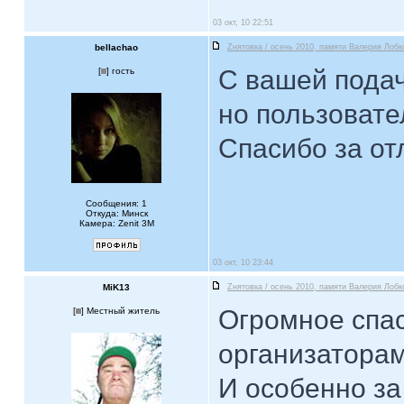
03 окт, 10 22:51
bellachao
Zнятовка / осень 2010, памяти Валерия Лобк
С вашей подач
[
] гость
но пользовате
Спасибо за от
Сообщения: 1
Откуда: Минск
Камера: Zenit 3M
03 окт, 10 23:44
MiK13
Zнятовка / осень 2010, памяти Валерия Лобк
Огромное спас
[
] Местный житель
организаторам
И особенно за