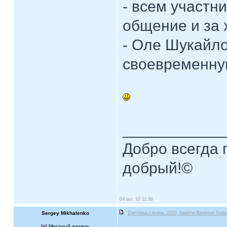
- всем участн
общение и за 
- Оле Шукайло
своевременну
____________
Добро всегда п
добрый!©
04 окт, 10 11:36
Sergey Mikhalenko
Zнятовка / осень 2010, памяти Валерия Лобк
[
] Местный житель