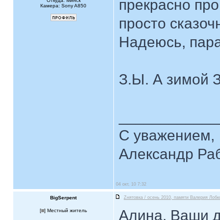
прекрасно про
Откуда: Минск
Камера: Sony A850
просто сказоч
Надеюсь, пар
З.Ы. А зимой
____________
С уважением,
Александр Ра
04 окт, 10 7:32
BigSerpent
Zнятовка / осень 2010, памяти Валерия Лобк
Алина, Ваши 
[
] Местный житель