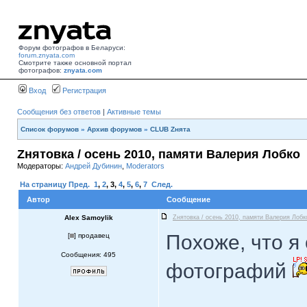
Форум фотографов в Беларуси:
forum.znyata.com
Смотрите также основной портал
фотографов:
znyata.com
Вход
Регистрация
Сообщения без ответов
|
Активные темы
Список форумов
»
Архив форумов
»
CLUB Zнята
Zнятовка / осень 2010, памяти Валерия Лобко
Модераторы:
Андрей Дубинин
,
Moderators
На страницу
Пред.
1
,
2
,
3
,
4
,
5
,
6
,
7
След.
Автор
Сообщение
Alex Samoylik
Zнятовка / осень 2010, памяти Валерия Лобк
Похоже, что я
[
] продавец
Сообщения: 495
фотографий