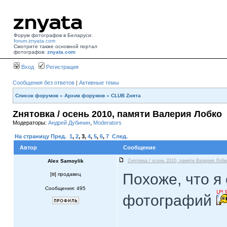
Форум фотографов в Беларуси:
forum.znyata.com
Смотрите также основной портал
фотографов:
znyata.com
Вход
Регистрация
Сообщения без ответов
|
Активные темы
Список форумов
»
Архив форумов
»
CLUB Zнята
Zнятовка / осень 2010, памяти Валерия Лобко
Модераторы:
Андрей Дубинин
,
Moderators
На страницу
Пред.
1
,
2
,
3
,
4
,
5
,
6
,
7
След.
Автор
Сообщение
Alex Samoylik
Zнятовка / осень 2010, памяти Валерия Лобк
Похоже, что я
[
] продавец
Сообщения: 495
фотографий