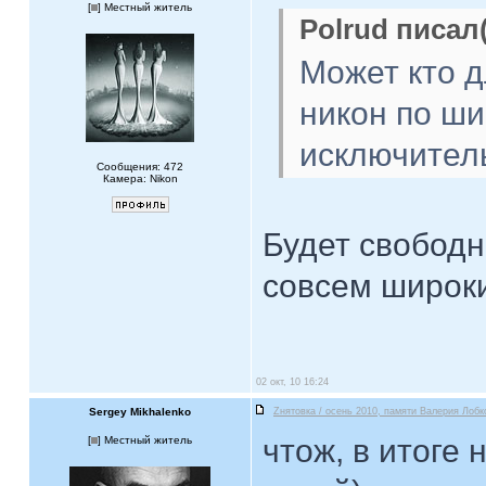
[
] Местный житель
Polrud писал(
Может кто д
никон по ши
исключител
Сообщения: 472
Камера: Nikon
Будет свобод
совсем широки
02 окт, 10 16:24
Sergey Mikhalenko
Zнятовка / осень 2010, памяти Валерия Лобк
чтож, в итоге 
[
] Местный житель