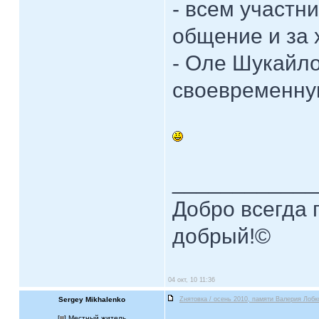
- всем участн
общение и за 
- Оле Шукайло
своевременну
____________
Добро всегда п
добрый!©
04 окт, 10 11:36
Sergey Mikhalenko
Zнятовка / осень 2010, памяти Валерия Лобк
[
] Местный житель