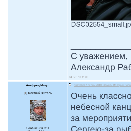
DSC02554_small.jpg
____________
С уважением,
Александр Ра
04 окт, 10 11:08
Альфред Микус
Zнятовка / осень 2010, памяти Валерия Лобк
Очень классн
[
] Местный житель
небесной канц
за мероприяти
Сергею-за рыбу
Сообщения: 511