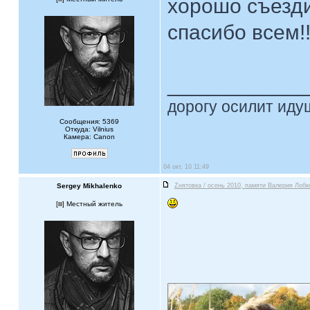
хорошо съезди
спасибо всем!!
____________
дорогу осилит идущ
Сообщения: 5369
Откуда: Vilnius
Камера: Canon
04 окт, 10 11:49
Sergey Mikhalenko
Zнятовка / осень 2010, памяти Валерия Лобк
[
] Местный житель