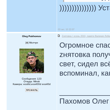
))))))))))))))) Уст
03 окт, 10 22:07
Oleg Pakhomov
Zнятовка / осень 2010, памяти Валерия Лобк
Огромное спас
[
] Молчун
zнятовка полу
свет, сидел вс
вспоминал, ка
Сообщения: 123
Откуда: Minsk
Камера: eos6d,eos400d eos40d
____________
Пахомов Олег 