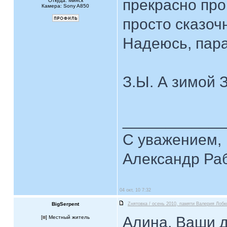
прекрасно про
Откуда: Минск
Камера: Sony A850
просто сказоч
Надеюсь, пар
З.Ы. А зимой
____________
С уважением,
Александр Ра
04 окт, 10 7:32
BigSerpent
Zнятовка / осень 2010, памяти Валерия Лобк
Алина, Ваши 
[
] Местный житель