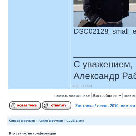
DSC02128_small_edi
____________
С уважением,
Александр Ра
04 окт, 10 12:04
Показать сообщения за:
Поле со
Zнятовка / осень 2010, памят
Список форумов
»
Архив форумов
»
CLUB Zнята
Кто сейчас на конференции