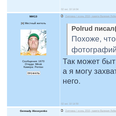
02 окт, 10 14:04
MiK13
Zнятовка / осень 2010, памяти Валерия Лобк
[
] Местный житель
Polrud писал(
Похоже, что
фотографи
Так может быт
Сообщения: 1670
Откуда: Minsk
Камера: Pentax
а я могу захв
него.
02 окт, 10 14:50
Gennady Alexeyenko
Zнятовка / осень 2010, памяти Валерия Лобк