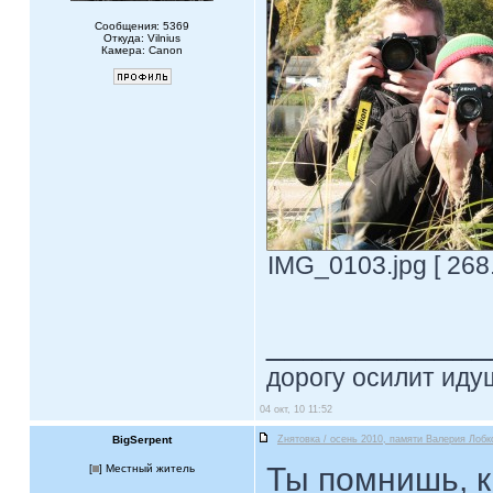
Сообщения: 5369
Откуда: Vilnius
Камера: Canon
IMG_0103.jpg [ 268
____________
дорогу осилит идущ
04 окт, 10 11:52
BigSerpent
Zнятовка / осень 2010, памяти Валерия Лобк
Ты помнишь, к
[
] Местный житель