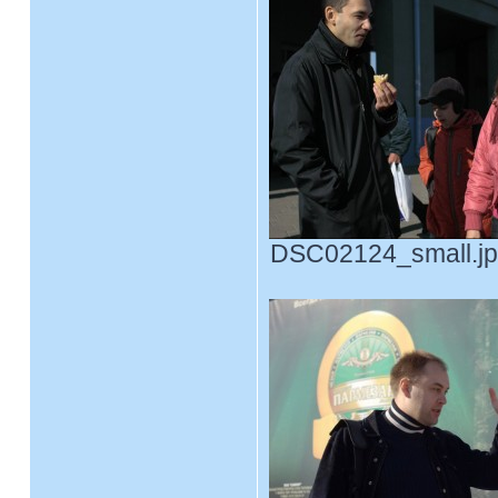
DSC02124_small.jpg