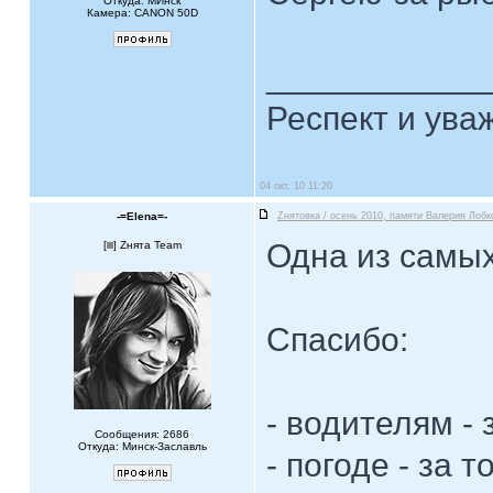
Откуда: МИнск
Камера: CANON 50D
____________
Респект и ува
04 окт, 10 11:20
-=Elena=-
Zнятовка / осень 2010, памяти Валерия Лобк
Одна из самы
[
] Zнята Team
Спасибо:
- водителям - 
Сообщения: 2686
Откуда: Минск-Заславль
- погоде - за т