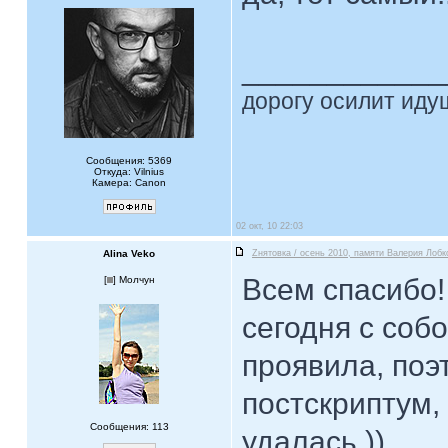
____________
дорогу осилит идущ
Сообщения: 5369
Откуда: Vilnius
Камера: Canon
02 окт, 10 22:03
Alina Veko
Zнятовка / осень 2010, памяти Валерия Лобк
Всем спасибо!
[
] Молчун
сегодня с соб
проявила, по
постскриптум,
Сообщения: 113
удалась ))