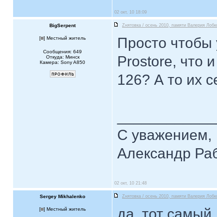
02 окт, 10 18:09
BigSerpent
Zнятовка / осень 2010, памяти Валерия Лобк
Просто чтобы
[
] Местный житель
Сообщения: 649
Prostore, что 
Откуда: Минск
Камера: Sony A850
126? А то их 
____________
С уважением,
Александр Ра
02 окт, 10 21:48
Sergey Mikhalenko
Zнятовка / осень 2010, памяти Валерия Лобк
да, тот самый..
[
] Местный житель