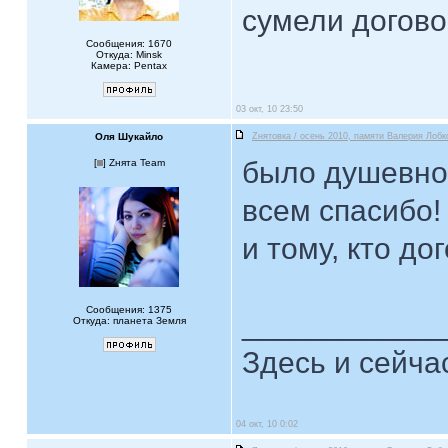
сумели догово
Сообщения: 1670
Откуда: Minsk
Камера: Pentax
03 окт, 10 23:50
Оля Шукайло
Zнятовка / осень 2010, памяти Валерия Лобк
было душевно
[
] Zнята Team
всем спасибо!
и тому, кто до
Сообщения: 1375
____________
Откуда: планета Земля
Здесь и сейча
04 окт, 10 0:02