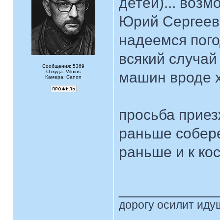
детей)... воз
Юрий Сергееви
надеемся погод
всякий случай 
Сообщения: 5369
Откуда: Vilnius
машин вроде х
Камера: Canon
просьба приез
раньше собере
раньше и к ко
____________
дорогу осилит идущ