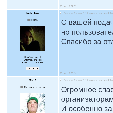
03 окт, 10 22:51
bellachao
Zнятовка / осень 2010, памяти Валерия Лобк
С вашей подач
[
] гость
но пользовате
Спасибо за от
Сообщения: 1
Откуда: Минск
Камера: Zenit 3M
03 окт, 10 23:44
MiK13
Zнятовка / осень 2010, памяти Валерия Лобк
Огромное спас
[
] Местный житель
организаторам
И особенно за