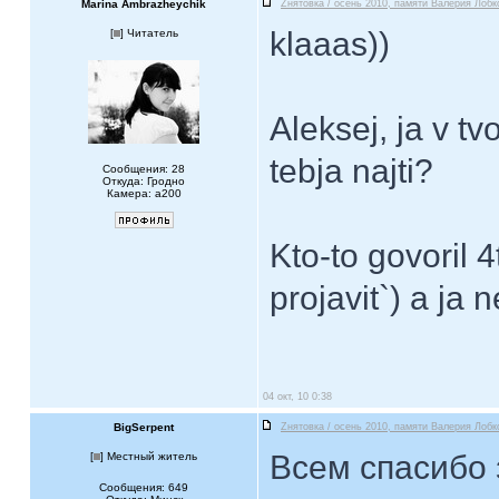
Marina Ambrazheychik
Zнятовка / осень 2010, памяти Валерия Лобк
klaaas))
[
] Читатель
Aleksej, ja v t
tebja najti?
Сообщения: 28
Откуда: Гродно
Камера: а200
Kto-to govoril 
projavit`) a ja 
04 окт, 10 0:38
BigSerpent
Zнятовка / осень 2010, памяти Валерия Лобк
Всем спасибо 
[
] Местный житель
Сообщения: 649