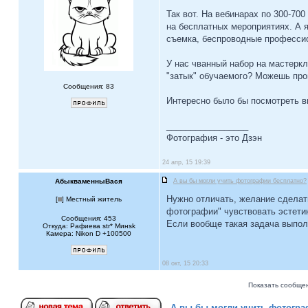
Так вот. На вебинарах по 300-700
на бесплатных мероприятиях. А я
съемка, беспроводные профессио
У нас чванный набор на мастерк
"затык" обучаемого? Можешь про
Сообщения: 83
Интересно было бы посмотреть в
_________________
Фотография - это Дзэн
24 апр, 15 19:39
АбыкваменныВася
А вы бы могли учить фотографии бесплатно?
Нужно отличать, желание сделать
[
] Местный житель
фотографии" чувствовать эстетик
Сообщения: 453
Если вообще такая задача выпол
Откуда: Рафиева str* Mинsk
Камера: Nikon D +100500
08 окт, 15 20:33
Показать сообщен
А вы бы могли учить фотогра