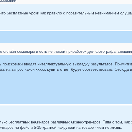
разовании
, что бесплатные уроки как правило с поразительным невниманием слуша
то онлайн семинары и есть неплохой приработок для фотографа, сеошник
ь поисковики вводят интеллектуальную выкладку результатов. Примитивн
й, на запрос какой ххххх купить ответ будет соответствовать. Отсюда и 
ько бесплатных вебинаров различных бизнес-тренеров. Типа о том, как з
лларов на фейс и 5-15-кратной накруткой на товаре - чем не жизнь.