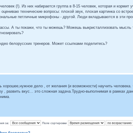
 человек (!). Из них набирается группа в 8-15 человек, которая и кормит 
 оцениваю технические вопросы: плохой звук, плохая картинка со встр
нальные петличные микрофоны - другой. Люди вкладываются в эти про
лассы. А ты покажи, что ты можешь? Можешь выкристаллизовать мысль т
гнозировать?
идео белорусских тренеров. Может ссылками поделитесь?
 хорошее,нужное дело , от желания (и возможности) научить человека. 
у , развить вкус... это сложная задача.Трудно-выполнимая в рамках дан
нима.
ия за:
Поле сортировки
фии бесплатно?