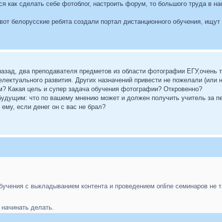
я как сделать себе фотоблог, настроить форум, то большого труда в н
вот белорусские ребята создали портал дистанционного обучения, ищут 
му назад, два преподавателя предметов из области фотографии ЕГУ,очень
телектуального развития. Других назначений привести не пожелали (или н
? Какая цель и супер задача обучения фотографии? Откровенно?
 будущим: что по вашему мнению может и должен получить учитель за п
ему, если денег он с вас не брал?
обучения с выкладыванием контента и проведением online семинаров не т
 начинать делать.