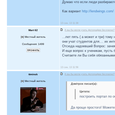
Думаю что если люди разбираютс
Как вариант
http://lendwings.com/
13 сен, 13 11:38
Mart 62
А вы бы могли учить фотографии бесплатно?
...лет пять ( а может и три) то
[
] Местный житель
они учат студентов для.... их ин
Сообщения: 1499
Отсюда надоевший Вопрос: зачем
И еще вопрос к ученикам, пусть
Считаете ли Вы себя обязанными 
13 сен, 13 11:56
ttminsk
А вы бы могли учить фотографии бесплатно?
[
] Местный житель
Дзмiтрок писал(а):
Цитата:
построить портал по 
Да проще простого! Можете