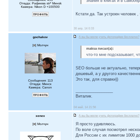
знания в книгах и в самооб
Откуда: Рафиева str* Mинsk
Камера: Nikon D +100500
Кстати да. Так устроен человек 
30 апр, 14 0:33
gochakov
А вы бы могли учить фотографии бесплатно?
[
] Молчун
maksa писал(а):
что-то мне подсказывает, ч
SEO больше не актуально, тепер
дешевый, а у другого качественны
Это так, для справки))
Сообщения: 113
Откуда: Минск
Камера: Canon
_________________
Виталик.
04 май, 14 21:56
xenex
А вы бы могли учить фотографии бесплатно?
Я просто удивляюсь.
[
] Молчун
По воле случая посмотрел нескол
Для России с их лимитом 1000 до