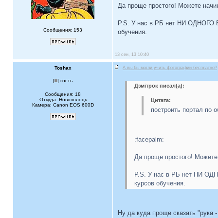
Да проще простого! Можете начи
P.S. У нас в РБ нет НИ ОДНОГО 
Сообщения: 153
обучения.
13 сен, 13 10:40
Toshax
А вы бы могли учить фотографии бесплатно?
[
] гость
Дзмiтрок писал(а):
Сообщения: 18
Откуда: Новополоцк
Цитата:
Камера: Canon EOS 600D
построить портал по о
:facepalm:
Да проще простого! Можете
P.S. У нас в РБ нет НИ ОД
курсов обучения.
Ну да куда проще сказать "рука -