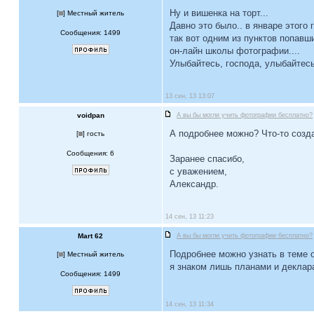
Ну и вишенка на торт...
[
] Местный житель
Давно это было.. в январе этого 
Сообщения: 1499
так вот одним из пунктов попавш
он-лайн школы фотографии....
Улыбайтесь, господа, улыбайтес
13 сен, 13 13:07
voidpan
А вы бы могли учить фотографии бесплатно?
А подробнее можно? Что-то созд
[
] гость
Сообщения: 6
Заранее спасибо,
с уважением,
Александр.
14 сен, 13 11:23
Mart 62
А вы бы могли учить фотографии бесплатно?
Подробнее можно узнать в теме о
[
] Местный житель
я знаком лишь планами и деклар
Сообщения: 1499
14 сен, 13 11:34