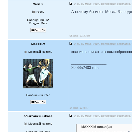
MariaS.
А вы бы могли учить фотографии бесплатно?
А почему бы инет. Могла бы поде
[
] гость
Сообщения: 12
Откуда: Мнск
05 ноя, 13 23:06
MAXXXiM
А вы бы могли учить фотографии бесплатно?
знания в книгах и в самообразов
[
] Местный житель
_________________
29 8852403 mts
Сообщения: 657
14 ноя, 13 5:47
АбыкваменныВася
А вы бы могли учить фотографии бесплатно?
[
] Местный житель
MAXXXiM писал(а):
Сообщения: 453