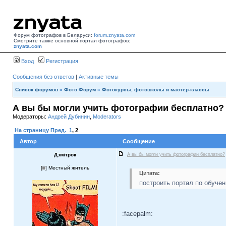
Форум фотографов в Беларуси:
forum.znyata.com
Смотрите также основной портал фотографов:
znyata.com
Вход
Регистрация
Сообщения без ответов
|
Активные темы
Список форумов
»
Фото Форум
»
Фотокурсы, фотошколы и мастер-классы
А вы бы могли учить фотографии бесплатно?
Модераторы:
Андрей Дубинин
,
Moderators
На страницу
Пред.
1
,
2
Автор
Сообщение
Дзмiтрок
А вы бы могли учить фотографии бесплатно?
[
] Местный житель
Цитата:
построить портал по обучен
:facepalm: