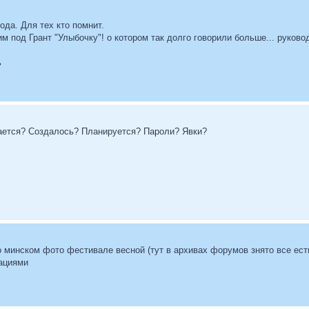
года. Для тех кто помнит.
им под Грант "Улыбочку"! о котором так долго говорили больше... руков
ь
ается? Создалось? Планируется? Пароли? Явки?
 минском фото фестивале весной (тут в архивах форумов знято все есть).
ациями