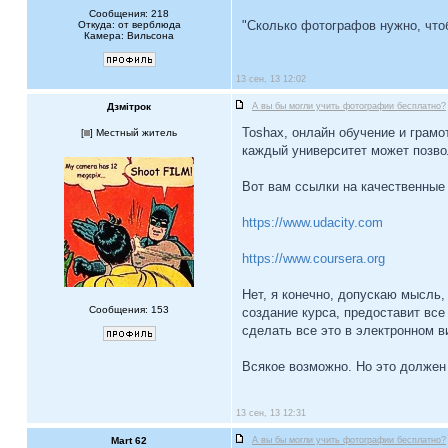
Сообщения: 218
"Сколько фотографов нужно, чт
Откуда: от верблюда
Камера: Вильсона
13 сен, 13 12:02
Дзмiтрок
А вы бы могли учить фотографии бесплатно?
Toshax, онлайн обучение и грамо
[
] Местный житель
каждый университет может позвол
Вот вам ссылки на качественные 
https://www.udacity.com
https://www.coursera.org
Нет, я конечно, допускаю мысль,
Сообщения: 153
создание курса, предоставит все
сделать все это в электронном в
Всякое возможно. Но это должен
13 сен, 13 12:31
Mart 62
А вы бы могли учить фотографии бесплатно?