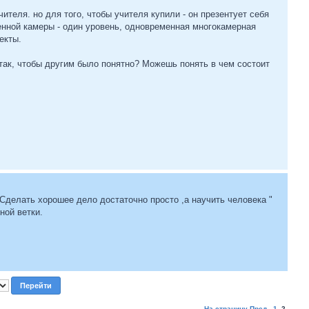
учителя. но для того, чтобы учителя купили - он презентует себя
оенной камеры - один уровень, одновременная многокамерная
екты.
ак, чтобы другим было понятно? Можешь понять в чем состоит
Сделать хорошее дело достаточно просто ,а научить человека "
ной ветки.
На страницу
Пред.
1
,
2