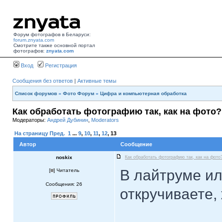
Форум фотографов в Беларуси:
forum.znyata.com
Смотрите также основной портал
фотографов:
znyata.com
Вход
Регистрация
Сообщения без ответов
|
Активные темы
Список форумов
»
Фото Форум
»
Цифра и компьютерная обработка
Как обработать фотографию так, как на фото?
Модераторы:
Андрей Дубинин
,
Moderators
На страницу
Пред.
1
...
9
,
10
,
11
,
12
,
13
Автор
Сообщение
noskix
Как обработать фотографию так, как на фото
В лайтруме ил
[
] Читатель
Сообщения: 26
откручиваете,