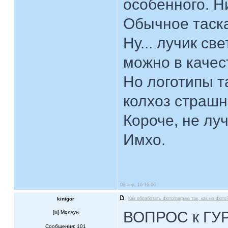
особенного. Н
Обычное таска
Ну... лучик св
можно в качес
Но логотипы т
колхоз страшн
Короче, не лу
Имхо.
08 апр, 16 16:06
kinigor
Как обработать фотографию так, как на фото
ВОПРОС к ГУ
[
] Молчун
Сообщения: 101