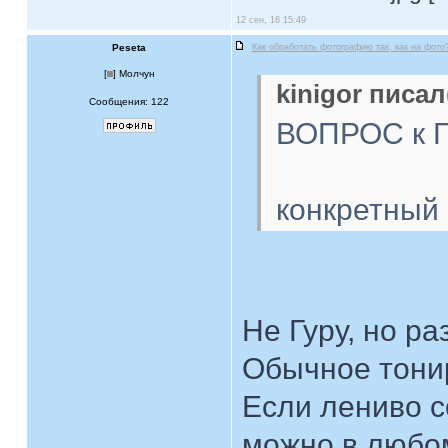
12 сен, 16 15:49
Peseta
Как обработать фотографию так, как на фото
[
] Молчун
kinigor писал
Сообщения: 122
ВОПРОС к 
конкретный
Не Гуру, но ра
Обычное тони
Если лениво с
можно в любо