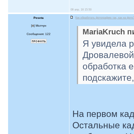
08 апр, 16 15:50
Peseta
Как обработать фотографию так, как на фото
[
] Молчун
MariaKruch п
Сообщения: 122
Я увидела 
Дровалевой
обработка 
подскажите,
На первом кад
Остальные кад