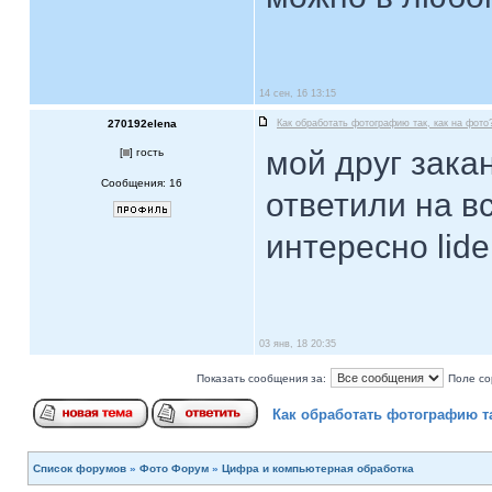
14 сен, 16 13:15
270192elena
Как обработать фотографию так, как на фото
мой друг зака
[
] гость
Сообщения: 16
ответили на в
интересно lide
03 янв, 18 20:35
Показать сообщения за:
Поле со
Как обработать фотографию та
Список форумов
»
Фото Форум
»
Цифра и компьютерная обработка