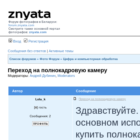
Форум фотографов в Беларуси:
forum.znyata.com
Смотрите также основной портал
фотографов:
znyata.com
Вход
Регистрация
Сообщения без ответов
|
Активные темы
Список форумов
»
Фото Форум
»
Цифра и компьютерная обработка
Переход на полнокадровую камеру
Модераторы:
Андрей Дубинин
,
Moderators
Автор
Сообщение
Lola_k
Переход на полнокадровую камеру
Здравствуйте.
[
] гость
Сообщения: 2
основном испо
купить полнок