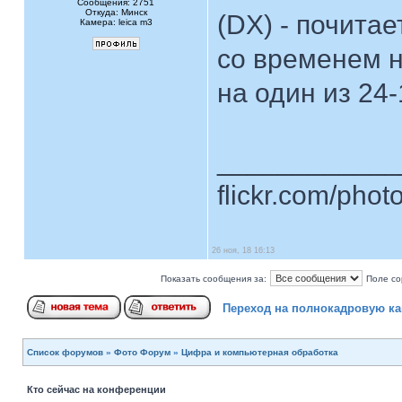
Сообщения: 2751
Откуда: Минск
(DX) - почитае
Камера: leica m3
со временем н
на один из 24
____________
flickr.com/phot
26 ноя, 18 16:13
Показать сообщения за:
Поле со
Переход на полнокадровую к
Список форумов
»
Фото Форум
»
Цифра и компьютерная обработка
Кто сейчас на конференции