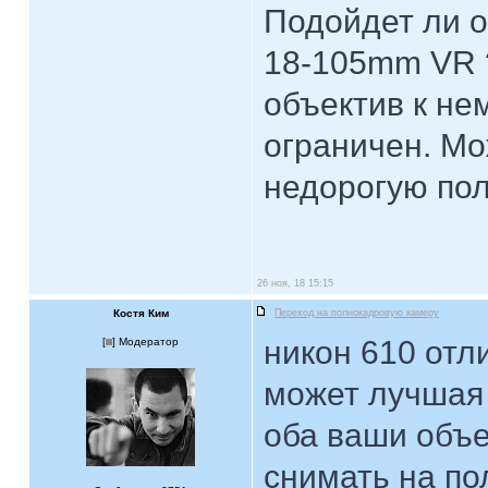
Подойдет ли о
18-105mm VR ?
объектив к не
ограничен. Мо
недорогую по
26 ноя, 18 15:15
Костя Ким
Переход на полнокадровую камеру
никон 610 отл
[
] Модератор
может лучшая
оба ваши объе
снимать на по