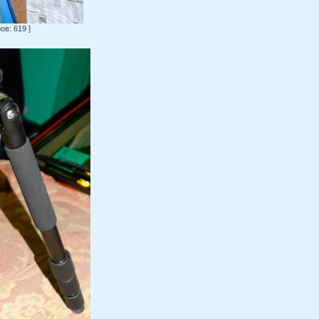
в: 619 ]