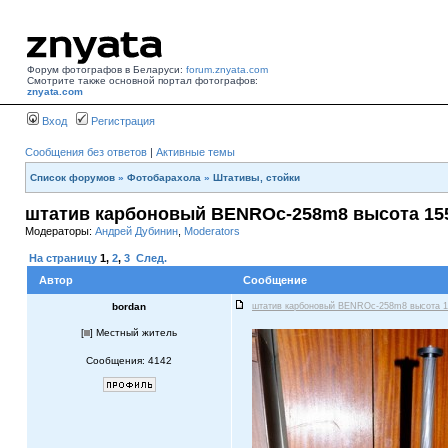
Форум фотографов в Беларуси:
forum.znyata.com
Смотрите также основной портал фотографов:
znyata.com
Вход
Регистрация
Сообщения без ответов
|
Активные темы
Список форумов
»
Фотобарахола
»
Штативы, стойки
штатив карбоновый BENROc-258m8 высота 1550
Модераторы:
Андрей Дубинин
,
Moderators
На страницу
1
,
2
,
3
След.
Автор
Сообщение
bordan
штатив карбоновый BENROc-258m8 высота 15
[
] Местный житель
Сообщения: 4142