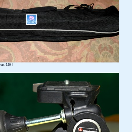
в: 629 ]