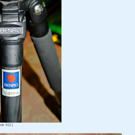
в: 612 ]