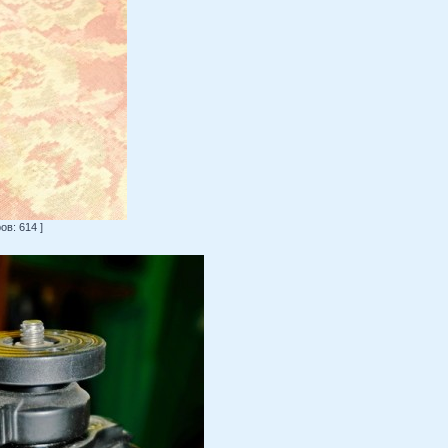
в: 614 ]